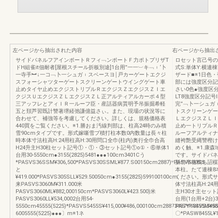
左ページから抽出された内容
右ページから抽出
サイドパネルフアインポートＲフィ﹁ンポートＦ力ポトプリザT
ロセット言己号の見
ドH組雀it佃耐者[屋根スチール折板別途]1台用”一一︺キ﹁︲‘卜
式S:単体Y:横
一寺手︼↓一コ﹁卜一シュガ︲スベースヨ￨戸カーゲートエクジ
ザード■※1日色
スフォーシャツターゲートスクリーンゲートウイングゲート車
部には強度区分記
止めタイヤ止めエクジストリプルＲエクジスＺエクジスＺＩエ
さい0色●強度区
クジスＵエクジスＺＬエクジスＺＬ正アルティアルカーポ４型
LT8強度区分記号
三アッフレとアィＩＲ一ルーフ臣・産話器病貰明予吊振掘希軽
完”﹁卜一シュガ
五と頚芦習既計讐著堺経弛謙億益さぃ。また、現場の状況等に
トスクリーンゲー
合わせて、補強等を考慮してください。詳しくは、規格価格表
ＬエクジスＺＬ
440買をご覧ください。※1.勝おま汚線判部は、柱高24時のみ積
止め一トリプルＲ
雪90cmタイプです。形式嫁噺雪プ積打柱本数0内数量は長々柱
ルーフアルティナ
時本体寸法柱高H:24用柱高H:30用問口全巾(柱内)奥行全巾合高
縫袴艶受縄讐樫け
H24升主H30柱セット記号①・①・③セット記号①o①・⑥単体1
めく触、※1.康森
台用30-5550cm●3155(2825)5481●●●100cm3401Cう
です。サイドパネル
*PASVS36SSM¥306,500*PASVS30SSML¥877.S00150cm2887)*PASVS30SS
新竹卒格鴨ち詔楳
と
本柱。たて連棟8
¥419.000*PASVS305SLL¥529.50050cm●3155(2825)599100100cm
ください。形式サ
来PASVS3060M¥311.000米
体寸法柱高H:24
PASVS3060ML¥882,000150cm*PASVS3060L¥423.500)米
主H30オ主セッ
PASVS3060LL¥534,0002台用54-
台用(1台用+2台)30
5550cm45555(5225)*PASVS5455S¥415,000¥486,000100cm28873487*PASVS5455
PASYY3455M¥984
6005555(5225)●●●〕m※1ネ
〇*PASW8455L¥1,