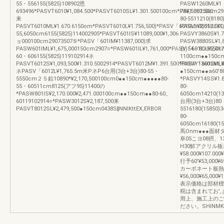
55・556155(5825)108902恩
PASW1260ML¥1
693496*PASVT6010¥1,084.500*PASVT6010SL¥1.301.500100cm*PA¥1.382.500
786,500150cm29
来
80-5511210(818
PASVT6010ML¥1.670.6150om*PASVT6010L¥1.756,500)*PASV「6010LL¥2,012.500
PASVY3855SL¥1,
55,6050cm6155(5825)114002905*PASVT601lS¥11089,000¥1,306
PASVY3860S¥1.7
ョ000100cm29073507⑤*PASV「601lM¥11387,000)求
PASW3880SL¥1,
PASW601lML¥1,675,000150cm2907○*PASW601lL¥1,761,000*PASV「601lLL¥2,017,
台)54・80-5550c
60・606155(5825)119102914ネ
1100cm●●150cm
PASVT6012S¥1,093,500¥1.310.5002914*PASVT6012M¥1.391.500*PASV「6012ML¥
PASVY1360S¥1,8
ネPASV「6012L¥1,765.5m米PネP6台用(3台+3台)80-55・
●150cm●●a60'80
5550cm２５鉛10890*¥2,170,500100cm0●●150cm●●●●●80-
*PASVY14SS¥1.
55・60511cm8125(アフ95)11400の
80-
*PASW801lS¥2,170.000¥2,471.000100cm●●150cm●●80-60。
6050cm14210(13
60119102914○*PASW3012S¥2,187,500来
台用(3台+3台)80・
PASVT8012SL¥2,479,500●150cm0438S‖NNIKttEX,ERBOR
5516180(15850)
80-
6050cm16180(15
馬Onm●●●面材
阜05こヨ08摂、1
H30鮮アクリル
¥58.000¥107.000
行予60'¥53,000¥6
カーボネート板熱
¥56,000¥65,000¥
表示価格は部材標
税は含まれてお'
用上、施工上のご
ださい。SHINMKt