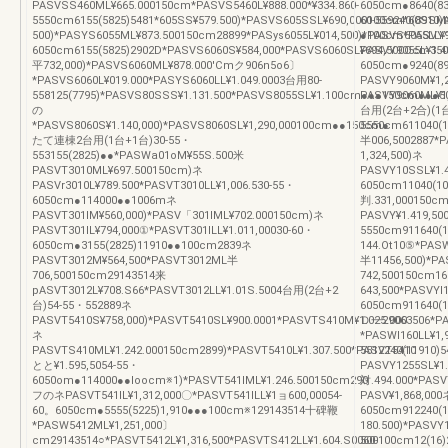
PASVSS460ML¥665.000150cm*PASVS5460L¥888.000*¥334.860-
6050cm●8640(83
5550cm6155(5825)5481*605SS¥579.500)*PASVS605SSL¥690,000100cm*60SSM¥
60-559240(8910
500)*PASYS6055ML¥873.500150cm28899*PASys6055L¥014,500)*PASVS6055LL¥1,
●100cm*PASVY9
6050cm6155(5825)2902D*PASVS6060S¥584,000*PASVS6060SL¥694,500Ocm35
PASVY9055L¥1.48
平732,000)*PASVS6060ML¥878.000'Cmク906n5o6〕
6050cm●9240(8
*PASVS6060L¥019.000*PASYS6060LL¥1.049.0003台用80-
PASVY9060M¥1,2
558125(7795)*PASVS80SSS¥1.131.500*PASVS8055SL¥1.100cm●●●150cm●●●5
PASVY9060ML¥1,
の
台用(2台+2合)(1台
*PASVS8060S¥1.140,000)*PASVS8060SL¥1,290,000100cm●●150cm●
5550cm611040(1
たて連棟2台用(1台+1台)30-55・
半006,5002887*
553155(2825)●●*PASWa01oM¥55S.500米
1,324,500)ネ
PASVT3010ML¥697.500150cm)ネ
PASVY10SSL¥1.4
PASVr3010L¥789.500*PASVT3010LL¥1,006.530-55・
6050cm11040(1
6050cm●114000●●1006mネ
判.331,000150cm
PASVT301lM¥560,000)*PASV「301lML¥702.000150cm)ネ
PASVY¥1.419,50
PASVT301lL¥794,000①*PASVT301lLL¥1.011,00030-60・
5550cm911640(1
6050cm●3155(2825)11910●●100cm2839ネ
144.Ot10⑤*PASW
PASVT3012M¥564,500*PASVT3012ML半
半11456,500)*P
706,500150cm29143514来
742,500150cm1
pASVT3012L¥708.S66*PASVT3012LL¥1.01S.5004台用(2台+2
643,500*PASVYl1
台)54-55・552889ネ
6050cm911640(1
PASVT5410S¥758,000)*PASVT5410SL¥900.0001*PASVTS410M¥1.025.000
Ｄ一29063506*PA
ネ
*PASWl160LL¥1,
PASVTS410ML¥1.242.000150cm2899)*PASVT5410L¥1.307.500*PASVT5410
5512240(11910)
とと¥1.595,5054-55・
PASVY1255SL¥1
6050om●114000●●loocm※1)*PASVT541lML¥1.246.500150cm290
対.494.000*PAS
フのネPASVT541lL¥1,312,000〇*PASVT541lLL¥1ョ600,00054-
PASV¥1,868,000
60。6050cm●5555(5225)1,910●●●100cm※129143514十碑鞭
6050cm912240(1
*PASW5412ML¥1,251,000〕
180.500)*PASVY
cm29143514○*PASVT5412L¥1,316,500*PASVTS412LL¥1.604.S0060-
500100cm12(16)