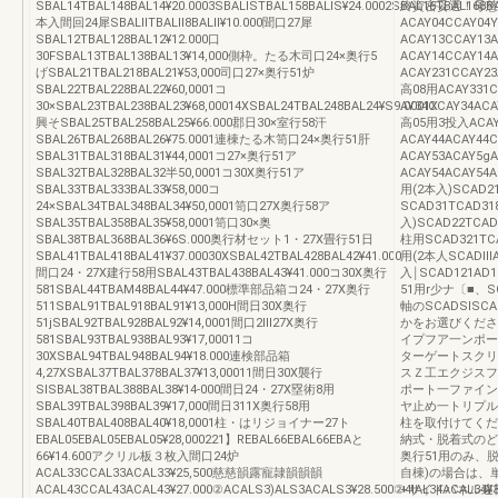
SBAL14TBAL148BAL14¥20.0003SBALlSTBAL158BALlS¥24.0002SBAL16TBAL168BA
終資密妥選！母慈アク
本入間回24犀SBALllTBALll8BALll¥10.000聞口27犀
ACAY04CCAY04
SBAL12TBAL128BAL12¥12.000口
ACAY13CCAY13A
30FSBAL13TBAL138BAL13¥14,000側枠。たる木司口24×奥行5
ACAY14CCAY1
げSBAL21TBAL218BAL21¥53,000司口27×奥行51炉
ACAY231CCAY23
SBAL22TBAL228BAL22¥60,0001コ
高08用ACAY331C
30×SBAL23TBAL238BAL23¥68,00014XSBAL24TBAL248BAL24¥S9.0001X
AY34CCAY34
興そSBAL25TBAL258BAL25¥66.000郡日30×室行58汗
高05用3投入ACAY4
SBAL26TBAL268BAL26¥75.0001連棟たる木笥口24×奥行51肝
ACAY44ACAY44
SBAL31TBAL318BAL31¥44,0001コ27×奥行51ア
ACAY53ACAY5gA
SBAL32TBAL328BAL32半50,0001コ30X奥行51ア
ACAY54ACAY5
SBAL33TBAL333BAL33¥58,000コ
用(2本入)SCAD
24×SBAL34TBAL348BAL34¥50,0001笥口27X奥行58ア
SCAD31TCAD31
SBAL35TBAL358BAL35¥58,0001笥口30×奥
入)SCAD22TC
SBAL38TBAL368BAL36¥6S.000奥行材セット1・27X畳行51日
柱用SCAD321TC
SBAL41TBAL418BAL41¥37.00030XSBAL42TBAL428BAL42¥41.000
用(2本人SCADlll
間口24・27X建行58用SBAL43TBAL438BAL43¥41.000コ30X奥行
入￨SCAD121A
581SBAL44TBAM48BAL44¥47.000標準部品箱コ24・27X奥行
51用r少ナ〔■、S
511SBAL91TBAL918BAL91¥13,000H間日30X奥行
軸のSCADSlSC
51jSBAL92TBAL928BAL92¥14,0001間口2Ⅲ27X奥行
かをお選びくださ
581SBAL93TBAL938BAL93¥17,00011コ
イプフア一ンポー
30XSBAL94TBAL948BAL94¥18.000連検部品箱
ターゲートスクリ
4,27XSBAL37TBAL378BAL37¥13,00011間日30X襲行
スＺ工エクジスフ
SlSBAL38TBAL388BAL38¥14‐000間日24・27X塁術8用
ポート一ファイ
SBAL39TBAL398BAL39¥17,000間日311X奥行58用
ヤ止め一トリプル
SBAL40TBAL408BAL40¥18,0001柱・はリジョイナー27ト
柱を取付けてくだ
EBAL05EBAL05EBAL05¥28,000221】REBAL66EBAL66EBAと
納式・脱着式のど
66¥14.600アクリル板３枚入間口24炉
奥行51用のみ、
ACAL33CCAL33ACAL33¥25,500慈慈韻露寵隷韻韻韻
自棟)の場合は、
ACAL43CCAL43ACAL43¥27.000②ACALS3)ALS3ACALS3¥28.500②4IAL34ACAL34¥
+サイドパネル違