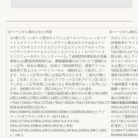
左ページから抽出された内容
右ページから抽出
ヨ1厚フ万﹁ンポート壁付タイフシュガースペースシャッターゲ
力ポトフレンディ
ートスクリーンゲートウイングゲート車止めタイヤ止めエクジ
材価格表※i.サ
ストリプルＲエクジスＺエクジスＺ正エクジスＵアルティナル
お選ぴください。
ーフデツリザードーエクジスＺＬエクジスＺＬＩカーゲートエ
16)の取付けがで
クジスフォー力ポトフレンディー々[ぇて連棟]部材価格表日杏繭
数を拾い出してく
暑籍をは(欝鶏焼懐御用のみ。勝輔嫌帳棚のみです♪たて違棟Dセ
ポリカーボネート
ット記号・組合せ価格は、柱高さ:1800(標準柱)・屋根アクリル
をお選びください。
板使用で雪よけカバーサイドパネル・補助柱なしで表示してい
58)延長(奥行51
ます。Dセット記号の○部には色記号が入ります。ご発注の際に
価格1段2f致※21
は、ご注意ください。③:セビアブラック①:CBブラウン③:CBス
ブラウンCBステン
テンDセット記号末尾にLを続けると長柱使用のセット記号にな',
十櫛帥柵晋Ｔ帥高0
ます。[例]奥行51+51・間口24(セピアブラック)の場合
融嗣＋帥サイドパネ
S*BALT2402AL形式たて連棟(2遠標)奥行奥行51+51奥行58+58問
ン)IAZ07,AZ078C
□間口24問口27間口30間口24間口27間口30セット記号
奥行58用(8ス′ヽン)
○*BALT2402A○*BALT2702A○*BALT3002A○*BALT2416A○*BALT2716A○*BALT3016A
08SCAZl:AZ18¥
部材名称使用区分記号メ
05SCAZ22TCAZ2
¥464,000¥492,000¥533,000¥583,000¥613,000¥668,000セビアブ
08SCAZ32TCA
ラックCBブラウンCBステン柱※12本入
ーブたて運棟用※6EC
SBAL01TBAL018BAL01¥26.000②②②③③③柱
柱※11本入SCAS7
SBAL03TBAL038BAL03¥34,0001本入準柱
民電所こ１SCAS74T
SBAL02TBAL028BAL02¥13,000SBAL04TBAL043BAL04¥17,000￨
SCBB47TCBB47
と',2本入
BB488CBB48¥2