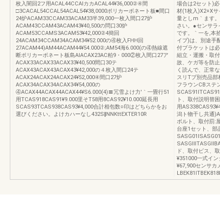
枚入闇回2フ用ACAL44CCAIカカACAL44¥36,000②④間
場合は2セット)
□3CACAL54CCAL54ACAL54¥38,0000ポリカーボネート板■間口
材(1枚入)X2+
24炉ACAM33CCAM33ACAM33半39,000一枚入間口27炉
量としm｀ます。
ACAM43CCAM43ACAM43¥40,500の問口30炉
さい。●センサラ
ACAM53CCAMS3ACAM53¥42,000②4簡回
です。｀一を,本
24ACAM34CCAM34ACAM34¥52.000の④枚入FHH回
イプ)は、別途手
27ACAM44)AM44ACAM44¥54.000②;AM54海6.000(の④熱線遮
付ブラケットは必
断ポリカーボネート板島AIACAX23AC粕9・000②枚入間口27ア
組立・運搬・取付
ACAX33ACAX33ACAX33¥40,500間口30テ
故、ケガ等を防止
ACAX43ACAX43ACAX43¥42,000の４枚入間口24テ
く読んで、正常な
ACAX24ACAX24ACAX24¥52,000④間口27炉
スリTブ別売品部
ACAX34ACAX34ACAX34¥54,000の
フラウンCBステ
④ACAX44ACAX44ACAX44¥S6.000(4)〓冗雪よけ力′｀一畳行51
SCAS91lTCAS
用TCAS918CAS91¥9.000里そT58用8CAS92¥10.000延長用
ト、取付説明替困行5
SCAS93TCAS938CAS93¥4,000合計相包数○印はどちらかをお
用AS338CAS93¥
選びください。よけカハーなし432S‖NNKttEXTER10R
潟ト物干し共通)A
ボルト、取付罰:屋根
台座1セット、部
SASG01lSASG
SASGlllTASGl
ド、取付ビス、取
¥351000一
¥67,900センサ
LBEK81lTBEK81