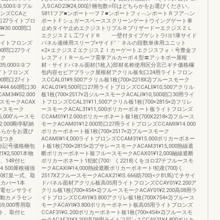
5,500①②ブル
入SCAD23¥24,000計梱包数○印はどちらかをお選びください。
ロンズCCAと
5811フア■ンポート一フ７■ンポートフィ﹁ンポートＲフア﹁ン
0間口27ライトブロ
ポートＦシュガースペーススクリーンゲートウイングゲート車
¥30.000間口
止めタイヤ止めエクジストリプルＲブリザードーエクジスＺＬ
モー
エクジスＺＬ工ワイドＲ 一壁付タイプゲシトラlヨ1庫サイド
24イトフロンズ
パネル連棟用スリーブ×サイド′｀ネルの段数単体用ユニット
000問口27ライ
×2+エクジスＺエクジスＺＩカーゲートエクジスフォ︲号豊金フ
ーク
レスアィＩＲ一ルーフ需掌アルカーポ４型〓アッキポー屋根
39,000①②フ
材・サイドパネル面材(1枚入)部材名称使用区分言己ギチ価格欄
ライトフロンズ
包内容セビアブラック屋根材アクリル板旬口24用ライトフロン
000間口27イト
スCCAL01¥9.500アクリル板1枚(700×2218X2)ブルースモーク
44.660間口30
ACAL01¥9,500司口27用ライトブロンズCCALll¥10,500アクリル
34¥52.000
板1枚(700×2517×2)ジルースモークACALll¥10,500胡口30用ライ
スモークACAX
トフロンズCCAL31¥11,500アクリル板1枚(700×2815×2)フリレ
ルースモーク
ースモークACAL31¥11,500ポリカーボネート板ライトフロンズ
6,000'ルースモ
CCAM01¥12.000ポリカーボネート板1枚(700X2218×2)フルース
52.000剛亭駅納
モークACAM01¥12.000笥口27用ライトブロンズCCAMll¥14.000
どちらかをお選び
ポリカーボネート板1枚(700×2517×2)ブルースモーク
柱つき
ACAMll¥14,000ライトブロンズCCAM31¥15.000ポリカーボネー
使用区分記号価格梱包
ト板1枚(700×2815×2)ブサレースモークACAM31¥15,000熱線遮
2,5001本物
断ポリカーボネート板フルースモークACAX01¥12,000融線遮断
ト、14R付ヒ
ポリカーボネート1犯虻(700〉く2218)くをヨロ27テフルースモ
.500犀根補強
ークACAXll¥14,000熱繰遮断ポリカーボネート!犯産(700)く
00灯皇一式、取
2517XZフルースモークACAX21¥lS.666助700)<ク81馬)てチサイ
線カバー1本
ドバネル面材アクリル板高05用ライトフロンズCCAY01¥2.200ア
明電センサライ
クリル板1枚(700×454×2)フルースモークACAY01¥2.200高08用ラ
連動カメラセン
イトブロンズCCAYll¥3.800アクリレ板1枚(700X754×2)ブルース
9,000専用取
モークACAYll¥3.800ポリカーボネート板高05用ライトブロンズ
ット、取付ヒ
CCAF31¥G.200ポリカーボネート板1枚(700×454×2)フルースモ
ークACAF31¥3,200高08用ライトフ回ンスCCAY31¥4,800ポリカ