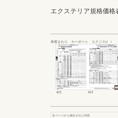
エクステリア規格価格表_200
車庫まわり カーポート エクジスU
422
423
左ページから抽出された内容