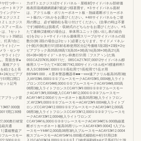
学ヤ打つ中一︲
力ポTトエクジスU[サイドパネル・屋根材]サイドパネル部材価
ンポートＲフア
格表田葵縄継網易劇?鏡泌づ様甚畳す。※3.サイドパネル面材
ウイングゲー
は、アクリル板・ポリカーボネート板・熱線遮断ポリカーボネ
ＲエクジスＺ
ート板のいづれかをお選びください。※4Ⅲサイドバネルをご使
スＺＬエクジス
用の際は、必ず補助柱を取り付けてください。(合掌の時は不要
レスアィー旦ル
です)補助柱は脱着式・収納式のどちらかをお選びください。※5.
トは、1セット
たて連棟(2連棟)の場合は、単体用ユニット(拾い出し表の組合
1セット35絶以
せ)を2セット+サイドパネル連棟用スリーブがサイドパネルの段
は、灯具1合に
数分(例:2段の場合は2セット)必要となります。サイドメヾネ,レ
ライト(ソー
(十側)片側(奥行51)部材名称使用区分記号価格1段2段※23段※2セ
カメラ・センサ
ビアブラック高05高08高13(高05+08)高16(高08+08)高21(高
ンサライト(ツ
05+08+08)サイド′ヽネサレ枠奥行51用〔フスアヽン)だ島
ん。育面含掌●
05SCAZ07¥35,000111だ、08SCAZ17¥37,00012サイドバネル醇
)。屋根アクリ
棟用スリーラたて※5EC8B71¥2,000サイドパネル柱※1標連梓料1
Lを続けると長
本入SCBB84¥7.000①①①長柱用で1長程用で1岳オ用
4+24(セピアブ
BB94¥9.000，４景本警器機器串■■一≡≡≡速アクリル板高05用3枚
奥行51間口間口
入IAY03¥6.000①①①ブルースモークACAY03¥S,0004枚入ライト
30セット記号
ブロンズCCAY04¥8,000①①①ブルースモークACAY04¥8,000高
08用3枚入ライトフロンスCCAY13¥9.000①①②②フルースモー
クACAY13¥9,0004枚入CCAY14¥12,000①①②②フルースモー
000セビアブラック背
ACAY14¥12.000ポリカーボネート板高05用3枚入ライトフロン
ズ:AY23¥9,000①①①ブルースモーACAY23¥9.0004枚入ライトブ
13¥87.000側
ロンズCCAY24¥12.000①①①ブルースモークACAY24¥12,000高
00011間口30帰
08用3枚入ライトフロンスCCAY33¥12,000①①②②フリレースモ
ークACAY33¥12,0004枚入ライトワロンズ
6¥27,000奥行材室
CCAY34¥16,000①①②②リレースモークACAY34¥打6.000熱線遮
部品箱共通
断ポリカーボネート板高05用リレースACAY43¥9.0004】t入ブル
1111￨醤縮整盗ア
ースモーY44¥12,000高08用3約入ブルースモーACAY53¥12.0004
②①フルースモー
枚スブルースモーACAY54¥16.000着式補助柱※4行51用(2本
22,500①②①
入)SCAD03¥24,000①①①①①】口納求福勘梓※4ぞ子馬lF日(ク2R