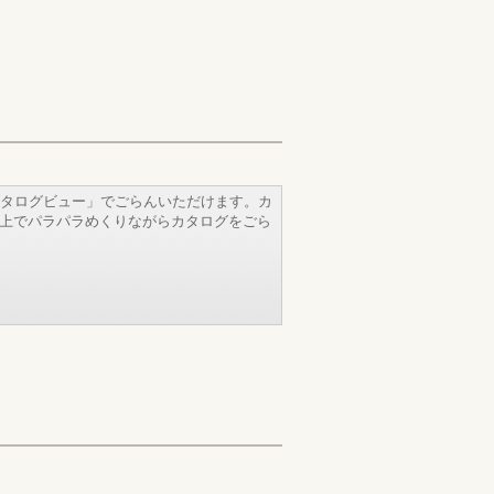
タログビュー」でごらんいただけます。カ
b上でパラパラめくりながらカタログをごら