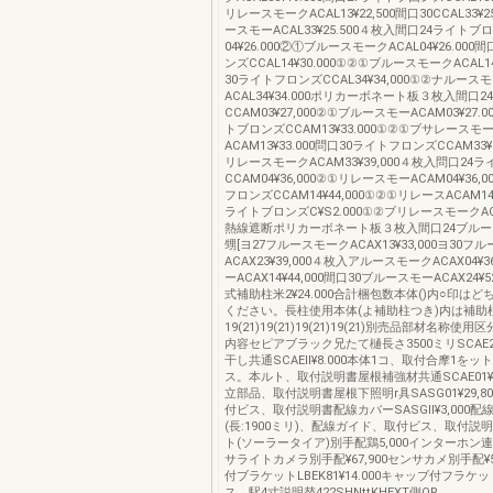
リレースモークACAL13¥22,500間口30CCAL33¥2
ースモーACAL33¥25.500４枚入間口24ライトブ
04¥26.000②①ブルースモークACAL04¥26.00
ンズCCAL14¥30.000①②①ブルースモークACAL14
30ライトフロンズCCAL34¥34,000①②ナルース
ACAL34¥34.000ポリカーボネート板３枚入間口
CCAM03¥27,000②①ブルースモーACAM03¥27.
トブロンズCCAM13¥33.000①②①ブサレースモ
ACAM13¥33.000問口30ライトフロンズCCAM33¥
リレースモークACAM33¥39,000４枚入問口24
CCAM04¥36,000②①リレースモーACAM04¥36,
フロンズCCAM14¥44,000①②①リレースACAM14¥
ライトブロンズC¥S2.000①②ブリレースモークACAM
熱線遮断ポリカーボネート板３枚入間口24ブルー
甥[ヨ27フルースモークACAX13¥33,000ヨ30フ
ACAX23¥39,000４枚入アルースモークACAX04¥3
ーACAX14¥44,000間口30ブルースモーACAX24¥
式補助柱米2¥24.000合計梱包数本体()内○印は
ください。長柱使用本体(よ補助柱つき)内は補助
19(21)19(21)19(21)19(21)別売品部材名称
内容セピアブラック兄たて樋長さ3500ミリSCAE21¥
干し共通SCAEll¥8.000本体1コ、取付合摩1をッ
ス。本ルト、取付説明書屋根補強材共通SCAE01¥4
立部品、取付説明書屋根下照明r具SASG01¥29,8
付ビス、取付説明書配線カバーSASGll¥3,000配
(長:1900ミリ)、配線ガイド、取付ビス、取付説
ト(ソーラータイア)別手配鶏5,000インターホン
サライトカメラ別手配¥67,900センサカメ別手配¥5
付ブラケットLBEK81¥14.000キャッブ付フラケ
ス、駅4寸説明替422SHNttKHEXT側OR