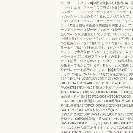
カーポートェクジスu[背面含掌]部材価格表/嚇一
︲卜一シュガ︲スベースワフ苔柔￨トヨ￨Pフヮ﹁
﹁ンポートＦシャツターゲートスクリーンゲート
トカーゲート車止めタイヤ止めエクジストリプル
エクジスＺＩエクジスフオーリザードエ□エクジ
ＺＬＩ□葵よ播駆稀桑講僣鵜鑑鍵鉛膚推せん。フ
ーフアルカーポ４型一デッキポート●物千しセッ
当り35k9を規準重量としています。物干しには、
上(総重量)を掛けないでください。●屋根下照明
つき配線カバーを1本拾い出してください。センサ
ラータイプ)は、別手配品です。●センサライト
カメラには専用取付ブラケットが必要です。●セ
ーラータイプ)に取付ブラケットは必要あけ,ませ
セット記号・組合せ価格は、柱高ま1800(標準柱
ル板使用で表示しています。Dセット記号末尾に
柱仕様のセット記号にな',ます。[例]奥行51,問口2
ラック)の場合S*PAKH4851L形式背面含掌奥行
24キ24間□24+27間口27+27間口27+30間口30+
SttPAKH4851S*PAKH5151S*PAKH5451Sネ
PAKH5751S*PAKH6051部材名称使用区分記号れ
¥530,000¥543,000平556,000¥587,000¥618,
面合掌用柱※1SAST03¥22,000SAST04¥27,000間
ESASTll¥69,000間回￨T12¥73.0001間回30用SAST
枠間凹烈丼SAST31¥21,0001間口27SAST32¥22,
SAST33¥28,0001吊り材簡ロク4用(aフ
入)SAST24¥22,0001SAST25¥23,00011SAST2
行51¥42.000標準部品箱共通SAST91¥19.5002:
SAST94¥7,000111ヽ一行5げSAST81¥19.0001
クリル板３枚入間口24ライトフロンズCCAL03
クACAL03¥19.500間口27ライトフ回ンズCCAL13¥