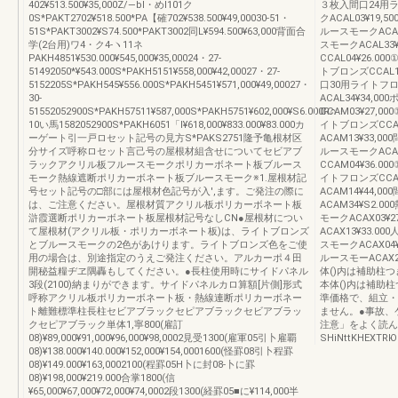
402¥513.500¥35,000Z/―bl・めl101ク
３枚入間口24用ラ
0S*PAKT2702¥518.500*PA【確702¥538.500¥49,00030-51・
クACAL03¥19,
51S*PAKT3002¥S74.500*PAKT3002同L¥594.500¥63,000背面合
ルースモークACAL1
学(2台用)ワ4・ク4-ヽ11ネ
スモークACAL33
PAKH4851¥530.000¥545,000¥35,00024・27-
CCAL04¥26.0
51492050*¥543.000S*PAKH5151¥558,000¥42,00027・27-
トブロンズCCAL14
5152205S*PAKH545¥556.000S*PAKH5451¥571,000¥49,00027・
口30用ライトフロン
30-
ACAL34¥34,
51552052900S*PAKH57511¥587,000S*PAKH5751¥602,000¥S6.000R∩・
CCAM03¥27,0
10い馬1582052900S*PAKH6051「l¥618,000¥833.000¥83.000カ
イトブロンズCCAM
ーゲート引一戸ロセット記号の見方S*PAKS2751隆予亀根材区
ACAM13¥33,0
分サイズ呼称ロセット言己号の屋根材組含せについてセビアブ
ルースモークACA
ラックアクリル板フルースモークポリカーボネート板ブルース
CCAM04¥36.0
モーク熱線遮断ポリカーボネート板ブルースモーク※1.屋根材記
イトフロンズCCAM
号セット記号の□部には屋根材色記号が入',ます。ご発注の際に
ACAM14¥44,0
は、ご注意ください。屋根材質アクリル板ポリカーボネート板
ACAM34¥S2
滸霞選断ポリカーボネート板屋根材記号なしCN●屋根材につい
モークACAX03¥
て屋根材(アクリル板・ポリカーボネート板)は、ライトブロンズ
ACAX13¥33.0
とブルースモークの2色があけります。ライトブロンズ色をご使
スモークACAX04¥
用の場合は、別途指定のうえご発注ください。アルカーポ４田
ルースモーACAX24
開秘益糧ヂヱ隅轟もしてください。●長柱使用時にサイドパネル
体()内は補助柱
3段(2100)納まりができます。サイドパネルカロ算額[片側]形式
本体()内は補助柱つき
呼称アクリル板ポリカーボネート板・熱線連断ポリカーボネー
準価格で、組立・
ト離難標準柱長柱セビアブラックセピアブラックセビアブラッ
ません。●事故、
クセピアブラック単体1,寧800(雇訂
注意」をよく読ん
08)¥89,000¥91,000¥96,000¥98,0002見受1300(雇軍05引卜雇覇
SHiNttKHEXTRЮ
08)¥138.000¥140.000¥152,000¥154,0001600(怪罫08引卜程罫
08)¥149.000¥163,0002100(程罫05H卜に封08-卜に罫
08)¥198,000¥219.000合掌1800(信
¥65,000¥67,000¥72,000¥74,0002段1300(経罫05■に¥114,000半