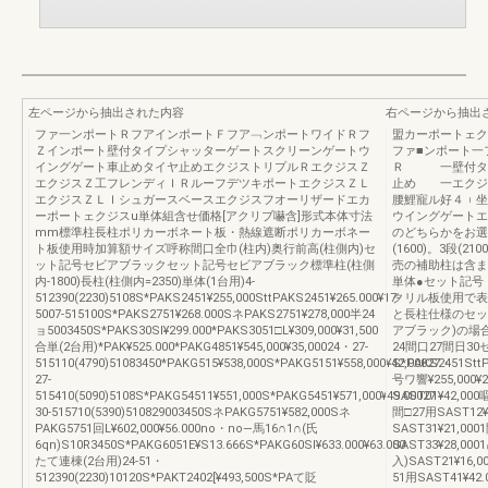
左ページから抽出された内容
右ページから抽出
ファ一ンポートＲフアインポートＦフア﹁ンポートワイドＲフ
盟カーポートェク
Ｚインポート壁付タイプシャッターゲートスクリーンゲートウ
ファ■ンポート一
イングゲート車止めタイヤ止めエクジストリプルＲエクジスＺ
Ｒ 一壁付タイ
エクジスＺ工フレンディＩＲルーフデツキポートエクジスＺＬ
止め 一エクジ
エクジスＺＬＩシュガースベースエクジスフオーリザードエカ
腰鯉寵ル好４︲坐
ーポートェクジスu単体組含せ価格[アクリブ嚇含]形式本体寸法
ウイングゲートエ
mm標準柱長柱ポリカーボネート板・熱線遮断ポリカーボネー
のどちらかをお選
ト板使用時加算額サイズ呼称間口全巾(柱内)奥行前高(柱側内)セ
(1600)。3段(
ット記号セビアブラックセット記号セビアブラック標準柱(柱側
売の補助柱は含ま
内‐1800)長柱(柱側内=2350)単体(1台用)4-
単体●セット記号・
512390(2230)5108S*PAKS2451¥255,000SttPAKS2451¥265.000¥17‐
クリル板使用で表
5007-515100S*PAKS2751¥268.000SネPAKS2751¥278,000半24
と長柱仕様のセット
ョ5003450S*PAKS30Sl¥299.000*PAKS3051□L¥309,000¥31,500
アブラック)の場合
合単(2台用)*PAK¥525.000*PAKG4851¥545,000¥35,00024・27-
24間口27間日3
515110(4790)51083450*PAKG515¥538,000S*PAKG5151¥558,000¥42,00027・
S*PAKS2451S
27-
号ワ響¥255,000¥
515410(5090)5108S*PAKG54511¥551,000S*PAKG5451¥571,000¥49.00027・
SAST01¥42,000
30-515710(5390)510829003450SネPAKG5751¥582,000Sネ
間□27用SAST12¥
PAKG5751回L¥602,000¥56.000no・no―馬16∩1∩(氏
SAST31¥21,00
6qn)S10R3450S*PAKG6051E¥S13.666S*PAKG60Sl¥633.000¥63.000
SAST33¥28,0
たて連棟(2台用)24-51・
入)SAST21¥16,
512390(2230)10120S*PAKT2402[¥493,500S*PAて貶
51用SAST41¥4