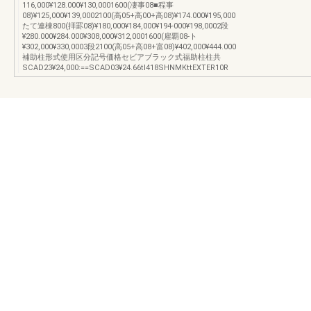
116,000¥128.000¥130,0001600(凄事08■程事
08)¥125,000¥139,0002100(高05+高00+高08)¥174.000¥195,000
たて連棟800(拝罫08)¥180,000¥184,000¥194‐000¥198,0002段
¥280.000¥284.000¥308,000¥312,0001600(雇覇08-ト
¥302,000¥330,0003段2100(高05+高08+富08)¥402,000¥444.000
補助柱形式使用区分記号価格セビアブラック式福助柱柱共
SCAD23¥24,000:==SCAD03¥24.66tl418SHNMKttEXTER10R