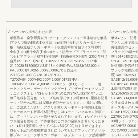
左ページから抽出された内容
右ページから抽出
孝蔀男革︲金挙琴賓安力Tポートェクジスフォー単体組含せ価格
単体●セット記号
[アクリブ嚇合]形式本体寸法mm標準柱長柱ポリカーボネート
アクリル板で表示
板・熱線遮断ポリカーポネート板使用時加算額サイズ呼称問口
長柱使用のセット記
全巾(柱内)奥行全高(柱側内)セット記号セビアブラックセット記
ブラック)の場合St
号セピアブラック標準柱(柱側内=1950)長柱(柱側内=2350)早杯(1
奥行51+51間□間
台用)27-512713(2451)51182229S*PAJS2751¥251,000*半
S*PAJS2751Sネ
21,00030-513000(2フ3:5118クク59S*PAJS36Sl¥262.000ネ
称使用区分言己1事ど¥2
PAJS3051同L¥266,000¥28.000たて目(2台用
ブラック柱楳距准(英
2713(24513000(273810173S*PA』
通)SASR02半50,
T2702¥484.000*¥492,000¥42,00010173S*PA」
SASR12¥35.0
T3002¥512.000¥520,000¥S6.000ゲシト夢1カーゲート一 引
SASR21¥45.00
一ＰスクリーンゲートウイングゲートブリザードーエクジスＺ
木間回27X畳51用S
ＬエクジスＺＬＩ'ロセット言3号の見方S*PAJS2751年1と二==
SAZB60¥35,00
僚千亀根材区分色Tシリーズ名称形式サイズ呼称※1口屋根材記号
SASR91¥14,0
セット記号の□部には屋根材色記号が入ります。ご発注の際に
クリル板３枚入間回
は、ご注意ください。アクリル枚りカーポネート柚酪緑遣断ポ
ルースモークACAH
リカーボネート板屋根材記号なしCN●サイドパネルカロ算額に
CCAH13¥27,0
は、アヽネリレカバー価格が含まれております。●サイドパネル
□27用CCAH04¥
つき組合せ価格は、本体価格にこの表の金額を加算してくださ
30用ライトブロンズ
い。●長柱使用時にサイドパネル3段(2100)納まりができます。
ACAHl¥36.
ロセット記号の屋根材組含せについてセビアブラックアクリル
ズCCA¥33.000
板ブルースモークポリカーボネート板ブ,レースモーク熱線遺断
トフロンズCCAB53