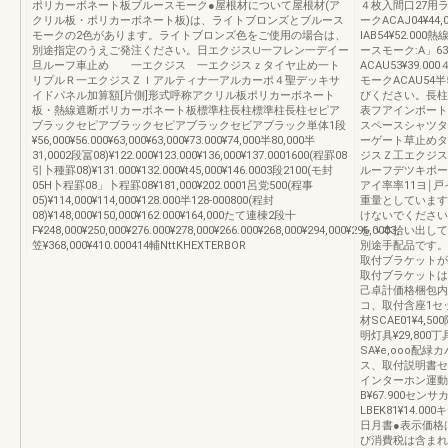
ポリカーボネート板ブルースモーク●屋根材について屋根材(ア
４枚入間口27用ラ
クリル板・ポリカーボネート板)は、ライトブロンズとブルース
ークACAJ04¥44
モークの2色があります。ライトブロンズ色をご使用の場合は、
IAB54¥52.
別途指定のうえご発注ください。日エクジス∪一フレン一デイー
ースモーク:A」63
旦ルーフ車止め 一エクジス 一エクジスｚタイヤ止め一ト
ACAU53¥39.0
リプルＲ一エクジスＺＩアルティナ一アルカーポ４聖デッキサ
モークACAU54
イドパネル加算額[片側]形式呼称アクリル板ポリカーボネート
びください。長柱
板・熱線遮断ポリカーボネート板標準柱長柱標準柱長柱セピア
表フアインポート
ブラックセピアブラックセピアブラックセビアブラック単体1段
スペースシャツタ
¥56,000¥56.000¥63,000¥63,000¥73.000¥74,000半80,000半
ーゲート草止めタ
31,0002段冨08)¥122.000¥123.000¥136,000¥137.0001600(程罫08
ジスＺ工エクジス
引卜種罫08)¥131.000¥132.000¥t45,000¥146.0003段2100(モ封
ルーフデツキポー
05H卜程罫08」卜程罫08¥181,000¥202.0001呂党500(程事
アイ率率11ヨ￨戸
05)¥114,000¥114,000¥128.000半128‐000800(程封
重量としています
08)¥148,000¥150,000¥162.000¥164,000たて連棟2段十
けないでください
F¥248,000¥250,000¥276.000¥278,000¥266.000¥268,000¥294,000¥296,0003,
をヽ本拾い出して
笠¥368,000¥410.000414輔NttKHEXTERBOR
別途手配品です。
取付ブラケットが
取付ブラケットは
己卓計価格梱包内容
コ、取付含座1セ
材SCAE01¥4
明灯具¥29,80
SA¥e,ooo配緑
ス、取付説明書セン
インターホン運動
B¥67.900セン
LBEK81¥14
日月書●表示価格
び消費税は含まれ