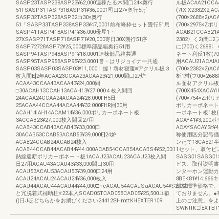
SASP23TASP238ASP23¥62,000連棟たる木聞口24×奥行
ル板ACAA21CCA
51FSASP31TASP31BASP31¥36,0001司口27×奥行5げ
(7tXIX2382X2
SASP32TASP328ASP32コ30×奥行
(700×2688×2)A
51「SASP33TASP338ASP33¥47,0001前布峰粋セット畳行51用
(700×2975×
SASP41TASP418ASP41¥36.000母屋1・
ACAB21CCAB2
27XSASP71TASP718ASP71¥20,000寄日30X襲行51序
2382〉く2)間□
SASP72728ASP72¥25,000標準部品箱奥行51用
に(700)く2688〉
SASP94TASP948ASP91¥18.0001連棟部品箱共通
ネート利反1枚(70
SASP95TASP958ASP95¥23.0001営・はリジョイナー共通
用ACAU21ACAI
SASP03SASP03SASP03¥11,000！握！堺材寝運≡アクリル板３
(700×2382×2)
枚入間E]2年ACAA23CCAA23ACAA23¥21,000間口27炉
析1村(フ00×2688
ACAA43CCAA43ACAA43¥24,000間
ル面材アクリル板AC
□30ACAH13CCAH13ACAH13¥27.000４枚入間回
(700X454XACAY
24ACAA24CCAA24ACAA24¥28.000FH5日
(700×754×Zポリ
25ACAA44CCAA44ACAA44¥32.000FHR回30用
ポリカーボネートと(7
ACAH14IAH14ACAM14¥36.000ポリカーボネート板
ーポネート板1枚(70
3ACCAB23¥27.000枚入間回27用
ACAY41¥3,20
ACAB43CCAB43ACAB43¥33,000口
ACAYSACAYSt
30ACAB53CCAB53ACAB53¥39,000E]24炉
称使用区分記号価
ACAB24CCAB24ACAB24枚入
ンたて18CAE21半
ACAB44CCAB44ACAB44¥44.000ACAB54CCAB54ACABS4¥52,000
1セット、取付ビ
熱線遮断ポリカーボネート板1ACAU23ACAU23ACAU23枚入間
SASG01SASG01S
日27用ACAU43ACAU43¥33,000間口30用
ビス、取付説明書セ
ACAU53ACAU53ACAU53¥39,000口24用
ンターホン運動カメラ
ACAU24ACAU24ACAU24¥36,000枚入
8BEK81¥14
ACAU44ACAU44ACAU44¥44,000□ncACAU54ACAuSaACAU54¥S2.000
部材標準価格で、
と冗脱着式補助柱※22本入SCAD05TCAD058CAD05¥25,500ユ叡
ておりません。●
()日Jほどちらかをお撰びください24412SHmttKHEXTER10R
上のご注意」をよ
SWNttKゴEXTER