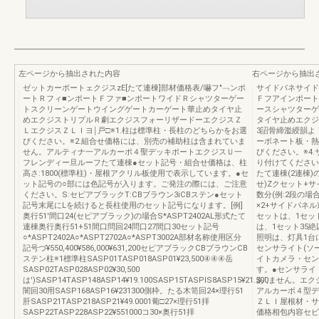
左ページから抽出された内容
右ページから抽出
ゼットカーポートェクジスzE[たて連棟]部材価格表/嚇フ″﹁ンポ
サイドパネサイド
ートＲフィ■ンポートＦファ■ンポートワイドＲシャツターゲー
Ｆフアインポート
トスクリーンゲートウイングゲートカーゲート華止めタイヤ止
ースシャツターゲ
めエクジストリプルＲ劇エクジスフォーリザードーエクジスＺ
タイヤ止めエクジ
ＬエクジスＺＬＩヨ￨戸□※1.柱は標準柱・長柱のどちらかをお選
3詔骨締濫綬韻よ
びください。※2.組合せ価格には、別売の補助柱は含まれていま
ーボネート板・熱
せん。アルティナ一アルカーポ４聖デッキポートエクジスＵ一
びください。※4
フレンディー旦ルーフたて連棟●セット記号・組合せ価格は、柱
り付けてください。
高さ:1800(標準柱)・屋根アクリル板使用で表示しています。●セ
たて連棟(2連棟
ット記号の○部には色記号が入ります。ご発注の際には、ご注意
せ)Zクセット+
ください。S:セピアブラックT:CBブラウン3iCBステン●セット
数分(例:2段の場
記号末尾にLを続けると長柱使用のセット記号になります。[例]
×2+サイドパネ
奥行51'間口24(セピアブラック)の場合S*ASPT2402AL形式たて
セットは、1セッ
連棟奥行奥行51+51間口問回24問口27間口30セット記号
は、1セット35
○*ASPT2402A○*ASPT2702A○*ASPT3002A部材名称使用区分
照明は、灯具1台
記号づ¥550,400¥586,000¥631,200セピアブラックCBブラウンCB
センサライト(ソ
ステン柱※1標準柱SASP01TASP018ASP01¥23,500④④④岳
イトカメラ・セン
SASP02TASP028ASP02¥30,500
す。●センサライ
は')SASP14TASP148ASP14¥19.100SASP15TASPlS8ASP15¥21.500
あ',ません。エ
闇回30用SASP168ASP16¥231300側枠。たる木笥回24×理行51
アルカーボ４型デ
肝SASP21TASP218ASP21¥49.0001葡□27×理行51拝
ＺＬＩ屋根材・サ
SASP22TASP228ASP22¥551000コ30×奥行51拝
価格相包内容セビ