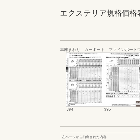
エクステリア規格価格表_200
車庫まわり カーポート ファインポートワ
394
395
左ページから抽出された内容