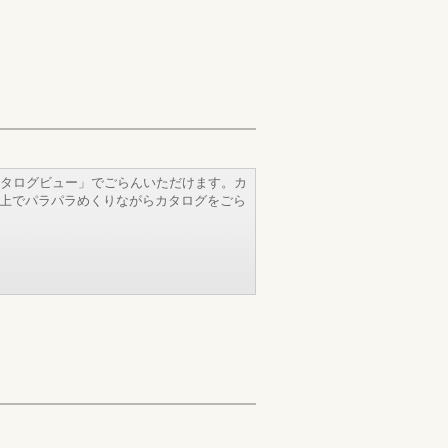
タログビュー」でごらんいただけます。カ
b上でパラパラめくりながらカタログをごら