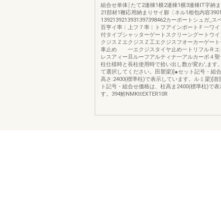
組合せ単体￨たて2連棟1横2連棟1横3連棟IT字納ま
21部材1鞭応用納まりサイ膨〔ネル1相包内容39013
1392139213931397398462カーポートシュガ
百亨イ率︱上フ７率︱トフアインポートＦ一ワ
付タイプシャッターゲートスクリーングートウイ
クジスＺエクジスＺ工エクジスフオーカーゲート
車止め 一エクジスタイヤ止め一トリフルＲエ
レスアィー旦ルーフアルティナ一アルカーポ４聖
柱仕様時と長柱使用時で拾い出し数が変わ',ます
て選択してください。田塑梁)]●セット記号・組
高さ:2400(標準柱)で表示しています。ルミ梁)]首
ト記号・組合せ価格は、柱高ま2400(標準柱)で
す。394鮒NMKttEXTER10R