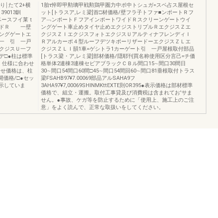
り￨たて2+横
1胎τ悴即甲勲璃甲戦勲鶏甲圏力中ポ中トシュガ=スベ占ス屋根セ
9013釧
ット[トラスア,レミ梁]首□材価格/壁フラ子トファ■ンポートＲフ
_スベースフイ莱ｔ
ア﹁ンポートＦフアインポートワイドＲスクリーンゲートウイ
イドＲ 一壁
ングゲート車止めタイヤ止めエクジストリプルＲエクジスＺエ
ングゲートエ
クジスＺＩエクジスフォトエクジスＵアルティナフレンディＩ
一 引 一戸
Ｒアルカーポ４型ルーフデツキポーリザードーエクジスＺＬエ
クジスＵ一フ
クジスＺＬＩ韻1車=ゲシトラ1カーゲート引 一戸屋根取付部品
デ□●柱は標準
[トラス梁・ア,レミ梁]部材価格/隠耶刊買名称使用区分言己=チ価
。仕様に合わせ
格単体2連棟3連棟セビアブラックＣＢル間口15∼間口30間日
合せ価格は、柱
30∼間口54間口60間□45∼間口54間回60∼間口81垂根取付トラス
開価格/□●セッ
梁FSAHB97¥7.00069部品アルSAHA9フ
表示していま
3AHA97¥7,00069SHINMKttEXTE則OR395●表示価格は部材標準
価格で、組立・運搬。取付工事貸及び消費税は含まれてお'サま
せん。●事故、ケガ等を防止するために「使用上、施工上のご注
意」をよく読んで、正常な取扱いをしてください。