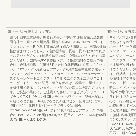
左ページから抽出された内容
右ページから抽出
組合せ部材単体延長合磐奥行き畳い合磐たて連棟背面合単姦青
サイドパネ,レ部
面合斗サイ膨ヽネル別売品1掴包内容356362363462カーポート
どちらかをお選び
ファィンポートR[含掌十背面含掌]●組合せ価格には、別売の補助
ポートR”々︼学
柱は含まれていません。●柱は標準柱・長柱。長々柱のいづれか
ャツターゲート
をお選びください。●補助柱は収納式・脱着式のどちらかをお選
エクジス 一エク
びください。(規格表366頁参照)●アルミ板屋根材をご使用の場
ＩエクジスＵ一フ
合は、合計梱包数に1(奥行51)または2(奥行58)を加算してくださ
ポ４聖デッ日●サ
い。CBブラック7月新セピアプラック6月末生産中止壁フ場子ト
けてください。(
T2フアインポートワイドＲシュガースベースシャッターゲート
は、収納式・脱着
スクリーンゲートエクジストリプルＲエクジスＺエクジスＺＩ
ル面材はアクリル
カーゲート引一Ｐ□卜記号・組合せ価格は、標準柱・屋根アクリ
ボネート板・アル
ル板使用で表示しています。ット記号の○部には色記号が入りま
時にサイドパネル
す。ご発注の際には、ご注意ください。S:セビアブラックL:CB
(高24)の取付
ブラックT:CBブラウン8:CBステンH:ホワイトット記号末尾にL
り付けはできません
を続けると長柱、Hを続けると長々柱のセット記号にな',ます。
ので、拾い出しが異
[例]間回24・奥行51長柱(セピアブラック)の場合
の際はサイドパネ
S*PAGRW7251AL間回24・奥行51長々柱(セピアブラック)の場
また補助柱は3本
合SttPAGRW7251AH関口30×奥行51間日24・255・27X奥行58用
21)部材名称使
364SHINMKttEXTER10R
ウンCBステンホ
HCAZ12HCAZ
LCAZ918CAZ91
不不―ド研rl柿nACA