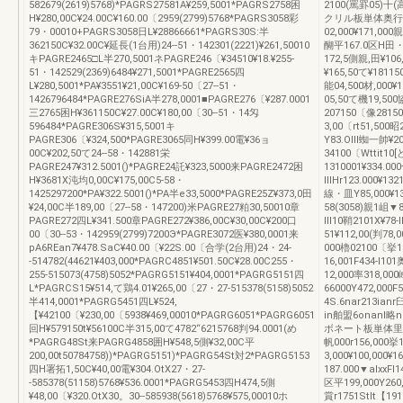
582679(2619)5768)*PAGRS27581A¥259,5001*PAGRS2758困
2100(罵罫05)十(
H¥280,00C¥24.00C¥160.00〔2959(2799)5768*PAGRS3058彩
クリル板単体奥行51
79・00010+PAGRS3058日L¥28866661*PAGRS30S:半
02,000¥171,000
362150C¥32.00C¥延長(1台用)24--51・142301(2221)¥261,50010
醐平167.0区H田・蜘
キPAGRE2465□L半270,5001ネPAGRE246〔¥34510¥18.¥255-
172,5側親,田¥106
51・142529(2369)6484¥271,5001*PAGRE2565四
¥165,50て¥1811
L¥280,5001*PA¥3551¥21,00C¥169‐50〔27--51・
能04,500材,000¥1
1426796484*PAGRE276SiA半278,0001■PAGRE276〔¥287.0001
05,50て機19,500
三2765困H¥361150C¥27.00C¥180,00〔30--51・14匁
207150〔像28150
596484*PAGRE306S¥315,5001キ
3,00〔rt51,500昭
PAGRE306〔¥324,500*PAGRE3065同H¥399.00電¥36ョ
Y83.Olll蜘一帥¥20
00C¥202,50て24--58・142881栄
34100〔Wttit10
PAGRE247¥312.5001()*PAGRE24託¥323,5000来PAGRE2472困
1310001¥334.0
H¥3681X沌均0,00C¥175,00C5-58・
lllHr123.000¥
1425297200*PA¥322.5001()*PA半e33,5000*PAGRE25Z¥373,0田
線・皿Y85,000¥138
¥24,00C半189,00〔27--58・147200)米PAGRE27粕30,50010章
58(3058)親1岨▼8
PAGRE272四L¥341.500章PAGRE272¥386,00C¥30,00C¥200口
lll10鞘2101X¥7
00〔30--53・142959(2799)7200Э*PAGRE3072医¥380,0001来
51¥112,00(判78,0
pA6REan7¥478.SaC¥40.00〔¥22S.00〔合学(2台用)24・24-
000櫓02100〔挙11
-514782(44621¥403,000*PAGRC4851¥501.50C¥28.00C255・
16,001F434‐l10
255-515073(4758)5052*PAGRG5151¥404,0001*PAGRG5151四
12,000率318,00
L*PAGRCS15¥514,て鶏4.01¥265,00〔27・27-515378(5158)5052
66000Y472,000
半414,0001*PAGRG5451四L¥524,
4S.6nar213ianr
【¥42100〔¥230,00〔5938¥469,00010*PAGRG6051*PAGRG6051
in舶盟6onan
回H¥579150t¥56100C半315,00て4782“6215768判94.0001(め
ボネート板単体里鶏Hm
*PAGRG48St来PAGRG4858囲H¥548,5側¥32,00C平
帆000r156,000挙1
200,00t50784758))*PAGRG5151)*PAGRG54St対2*PAGRG5153
3,000¥100,000¥1
四H署拓1,50C¥40,00電¥304.OtX27・27-
187.000▼alxxFl
-585378(51158)5768¥536.0001*PAGRG5453四H474,5側
区平199,000Y260,
¥48,00〔¥320.OtX30。30--585938(5618)5768¥575,00010ホ
賞r1751Stlt【191