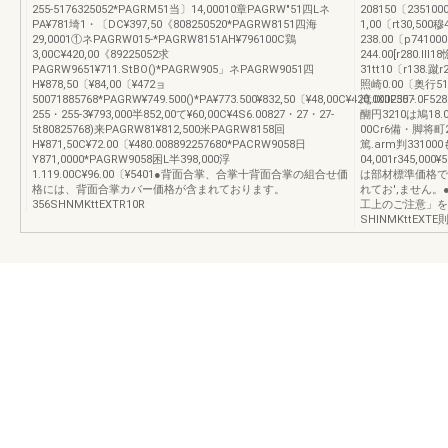
255-5176325052*PAGRM51当〕14,00010章PAGRW″51四Lネ
208150〔235100
PA¥781埼1・〔DC¥397,50《808250520*PAGRW8151四海
1,00〔rt30,500穆
29,0001①ネPAGRW015‐*PAGRW8151AH¥796100C鶏
238.00〔p741000r
3,00C¥420,00《89225052求
244.00[r280.ll
PAGRW9651¥711.StBO()*PAGRW905」ネPAGRW9051四
31tt10〔r138.蹴r2
H¥878,50〔¥84,00〔¥472ョ
照崎0.00〔奥行511
50071885768*PAGRW¥749.500()*PA¥773.500¥832,50〔¥48,00C¥420,000255・
湾.lXllF307.0F
255・255-3¥793,000半852,00て¥60,00C¥4S6.00827・27・27-
醐円3210は鳩18.0
5t80825768)来PAGRW81¥812,500米PAGRW8158回
00Cr6備・脚将町21
H¥871,50C¥72.00〔¥480.008892257680*PACRW9058日
篤.arm判331000
Y871,0000*PAGRW9058困L半398,000浮
04,001r345,00
1.119.00C¥96.00〔¥5401●背面合掌、合掌十背面合掌の組合せ価
は部材標準価格で
格には、背面合掌カバー価格が含まれております。
れてお',ません
356SHNMKttEXTR10R
工上のご注意」を
SHINMKttEXTE