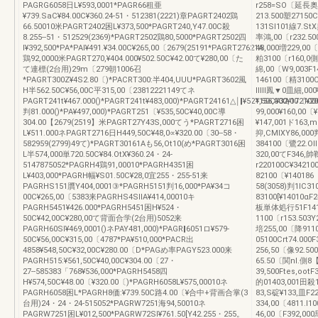
PAGRG6058日L¥593,0001*PAGR66租亜
r258=SO〔延長奥行
¥739.SaC¥84.00C¥360.24-51・512381(2221)章PAGRT2402鶏
213.500塑27150C
66.50010米PAGRT2402困L¥373,500*PAGRT240,Y47.00C殺
131Sl101線7.St
8.255--51・512529(2369)*PAGRT2502鶏80,5000*PAGRT2502四
率鴻,00〔r232.50
l¥392,500*PA*PAI¥491.¥34.00C¥265,00〔2679(25191*PAGRT27621A
48,000増229,00〔
鶏92,0000米PAGRT270,¥404.000¥502.50C¥42.00て¥280,00〔た
粕3100〔r160,0
て連標(2台用)29m〔279朝1006召
綿,00〔W9,003F1
*PAGRT300Z¥4S2.80〔)*PACRT300:半404,UUU*PAGRT3602風
146100〔精3100C¥
H半562.50C¥56,00C平315,00〔23812221149てネ
lllll鳳▼0皿細,00
PAGRT241t¥467.000()*PAGRT241t¥483,000)*PAGRT24161△￨‖¥521,50C¥32,00〔¥2
¥156,000¥1721
判81.000()*PA¥497,000)*PAGRT251〔¥535,50C¥40,00C導
99,000¥160,00〔
304.00【2679(2519】米PAGRT27Y43S,000てう*PAGRT2716困
¥147,001ド163,m
L¥511.000ネPAGRT2716日H449,50C¥48,0∝¥320.00〔30--58・
抑,CMⅨY86,000判
582959(2799)49て)*PAGRT30161Aも56,Ot10(め*PAGRT3016困
384100〔鷺22.Ol
L半574,000単720.50C¥84.OtX¥360.24・24-
320,00てF346,
5147875052*PAGRH4鶏91,00010*PAGRH4351困
r220100C¥34210
L¥403,000*PAGRH幅¥S01.50C¥28,0宜255・255-51来
82100〔¥140186
PAGRHS151贋Y404,0001③*PAGRH5151判16,000*PA¥34コ
58(3058)判1lC31
00C¥265,00〔5383来PAGRHS4SllA¥414,00010キ
83100[¥14010α
PAGRH5451¥426.000*PAGRH5451困H¥524・
板単体処行51F1411
50C¥42,00C¥280,00て背面合学(2台用)5052来
1100〔r153.503Y
PAGRH60Sl¥469,0001()ネPAY481,000)*PAGR‖6051ロ¥579‐
培255,00〔降91100
50C¥56,00C¥315,00〔4787*PA¥510,000*PACR出
05100Crt74.000
4858¥548,50C¥32,00C¥280.00〔D*PAGめ率PAGY523.000来
256,50〔像92.500
PAGRH515:¥561,50C¥40,00C¥304.00〔27・
65.50〔関nl.側8
27‐-585383「768¥536,000*PAGRH5458四
39,500Ftes,oot
H¥574,50C¥48.00〔¥320.00〔)*PAGRH6058L¥575,00010ネ
的01403,001田殺1
PAGRH6058困L*PAGRH8価:¥739.50C路4.00〔¥合中+背画合掌(3
83,S碇¥133,皿F2
台用)24・24・24-515052*PAGRW7251海94,50010ネ
334,00〔4811.l1
PAGRW7251困L¥012,500*PAGRW72Sl¥761.50[Y42.255・255。
46,00〔F392,00