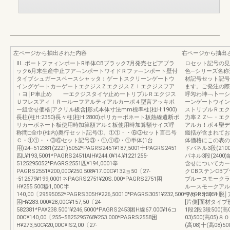
左ページから抽出された内容
右ページから抽出
Ⅲ…ポートファィンポートR単体CBブラック7月発売セピアブラ
ロセット記号の見方鑢
ック6月末生産中止フア﹁ンポートワイドＲファ﹁ンポート壁付
色―シリーズ名称
タイブシュガースペースシャッタ︰ゲートスクリーンゲートウ
材記号セット記号
イングゲートカーゲートエクジスＺエクジスＺＩエクジスフア
ます。ご発注の際
︲ヨ￨P車止め 一エクジスタイヤ止め一トリプルＲエクジス
呼匁わ坤﹁卜一シ
ＵフレスアィＩＲ一ルーフアルティアルカーポ４型言アッキポ
ーンゲートウイン
ー組含せ価格[アクリル板含]形式本体寸法mm標準柱(柱H:1900)
ストリブルＲエク
長柱(柱H:2350)長々柱(柱H:2800)ポリカーポネート板熱線遺断ポ
力率ＺＺ﹂・エク
リカーボネート板使用時加算額アルミ板使用時加算額サイズ呼
アルカ！ボ４聖デ
称間□全巾(柱内)奥行セット記号①。①①・・⑥③セット言己号
鑑括が含まれてお
Ｃ・①①・・③⑥セット記号③・①,①⑥・①単体(1台
体価格にこの表の
用)24‐-512381(2221)5052*PAGRS2451¥187,5001十PAGRS2451
ドパネル3段(21
四L¥193,5001*PAGRS2451lAIH¥244.0¥14.¥1221255-
パネル3段(240
5125295052*PAGRS2551匹¥194,0001辛
含せについてカー
PAGRS2551¥200,000¥250.508¥17.00C¥132ョ50〔27-
クCBステンCB
-512679¥199,0001ネPAGRS2751¥20S.000*PAGRS2751困
ブルースモークラ
H¥255.500穆1,00C半
ルースモークアル
140,00〔29595052*PAGRS305H¥226,50010*PAGRS3051¥232,500*PAGRS3051
リカーホネー脱￨
困H¥283.000¥28,00C¥157,50〔24-
[片側]面材タイプ
582381*PA¥238.5001¥246,5000*PAGRS2453困H線67.000¥16コ
1段2段3段500(
00C¥140,00〔255--5825295768¥253.000*PAGRS2558困
03)500(高05
H¥273,50C¥20,00C¥lS2,00〔27-
(高08)十(高08)