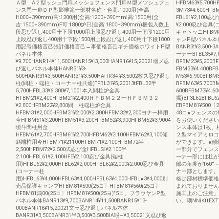
Ａ型 Λ２型ッシュ門扉メッショフェンス門扉Ｍ型メツシュフェ
HFBM63¥5,700
ンス門一扉ＤＰ型影唯篭一部材名称・色高:1000用(全高
3M73¥4.600HF
H000+390mm)高:1200用(全高:1200+390mml高:1500用(全
FBL61¥2,100
吉:1500+390mm)F可:1800炉日(全高:1800+390mm)梱包入数上
¥2.000忍び金具(コ
段忍び返し400用十下段1000用上段忍び返し400用十下段1200用
キャヽッニHFBM81
上段忍び返し400用十下段1500用上段忍び返し400用十下段1800
ャンP型パネル本体B
用記号価格言己張計価格言己→事価格言己ギチ価格ホワイトP型
BANR3t¥3,50
パネル本体
ーナーBFBL35¥7,
¥9.700HANR14¥11,500HANR15¥i3,000HANR16¥15,20021壇メ忍
BFBM23¥5,200
び返しパネル本体HANR31¥3‐
FBM33¥4.400
500HANR31¥3,500HANR31¥3.500HAFIR34‐¥3.5002枚ス忍び返し
M53¥6.900BF
柱(間柱・端柱・コーナー柱共通)“FBL31¥5,20013tFBL32半
BFBM63¥5.700
5,700HFBL33¥6.300¥7,1001本入間柱炉金具
600BFBM73¥4.60
HFBM21¥2,400HFBM21¥2,400ＨＦＢＭ２２一ＨＦＢＭ３２
掲)BF3L62BFBL6
¥2.800HFBM22¥2,800間 柱端柱炉金具
EBFBM81¥500
HFBM31¥2,000HFBM31¥2.000¥2.300HFBM32¥2,300ヨナー梓用
48コ●フェンス
今HFBM51¥3,200HFBM51¥3.200HFBM52¥3,900HFBM52¥3,9004
をお使いください
頃斗間柱用金
ンス本体は1枚、
HFBM61¥2,700HFBM61¥2.700HFBM62¥3,100HFBM62¥3,100傾
２型マイアミロコ
斜端杵用今HFBM71¥21100HFBM71¥2.100HFBM72半
ができます。●傾
2,500HFBM72¥2.500式忍び金HFBLSl¥2.100半
ー部分でフェンス
2.100HFBL61¥2,100HFE¥2.100忍び金具(端柱
ーナー部には柱が
用)HFBL62¥2,000HFBL62¥2,000HFBL62¥2,000¥2.000忍び金具
部の角度が160°
(コーナー柱
ナー部とします。
用)HFBL63¥4,000HFBL63¥4,000HFBL63¥4.000HFBL●3¥4,000別
格は部材標準価格
売品保護キャンブHFBM81¥500(25コ〕HFBM81¥560r25コ〕
まれておりません
HFBM81鴻00(25コ〕HFBM81¥500(25ヨ)″5コ、フラウヤンP型
施工上のご注意」
パネル本体BANR13¥9,700BANR14¥11,500BANR15¥13‐
い。瑚NNiKttEXT
000BANR16¥15,20021文ラ忍び返しパネル本体
BANR31¥3,500BANR31半3,500¥3,500BIA暇―¥3,50021文忍び返