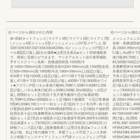
左ページから抽出された内容
右ページから抽出
体=部材ネットフェシス￨マイアミ5型￨マイアミ6型￨マイアミ7型
メッシュフェンス圏
￨メッシュA型メッシュS型メッシュメッシュDP型メ十″シと,型
名称・色構成部材高:2
3281329i33013321334i336342346い0メッシュフェンスP型[スチ
高:2400+390
ール製][忍び返し]組台せ価格■は受注生産品●セット部材価格表
fJ返し4∞用十下
で、簡単に見積りができます。マリオアルネット歩行者用補助
体(1枚)¥9,700t
手すりスクリーン名称・色構成部材高:1000用(今
¥3,500鶏15
吉:1000+390mm)高:1200用(全富H200+390mm)高:1500用(全高
舟暑孵用)¥14,9
打500+390mm)高:1800用(今吉:1800+390mm)上段忍び返し
舟暑肘用)¥14,0
41X用十下段1000用上段忍び返し41111用十下段1200用上段思び
予具十忍び督[51亨
返し411用十下段1510用上段忍び返し400用+下段1800用ホワイ
斜間景用宇具十忍び命
ト■フラウンP型バネル本体(1種)¥0,700¥11,500¥13.000¥15.200
忍1場も柱十傾裡著具
忍び返しパネル本体(1枚)判ョ500¥3,500粗.5tlel路韻おヽポ忍び
ャップ¥500(2
返し用間柱セット忍1乳柱十百片電号書掃十忍び命暑尉用)
ェンス補助手すり
判,700¥10,200w,r200端柱セット忍1馳柱十眼概官「十忍び骨暑操
高:2000+390m
f用)¥9,200¥0,700コーナー柱セット忍1監柱十コイ毛与早♀具十忍
上段忍び返し400用
び督[拓柱刷¥12,400半12,900li嘆傾斜問柱セット忍1猫柱十傾斜間
段Ⅲ21Xlキ12
柱用全具十忍び烏暑孵用)¥,0,000¥10,500￨IⅢボ慈IⅢⅢぼさ韻傾斜
¥9.700HANR14
端柱セット忍1乳柱キ傾開具十忍び命暑操宇用)¥9,300半9J000別
間び返し柱(間柱
売品保護キャップ対00(25コ)¥500(25コ)半500(25コ)¥500(25コ)
HFBL35¥7.600
鋳物フェンス[忍び返し]規格価格表￨￨は受注生産品●フェンス本
HFBM23¥5,200
体は1枚、柱は1本の価格です。本製フェンス竹垣フェンス木粉
HFBM33¥4,400
入り樹脂フェンスマイアミフェンス門扉メッシュフェンス門扉
HFBM53¥6,900