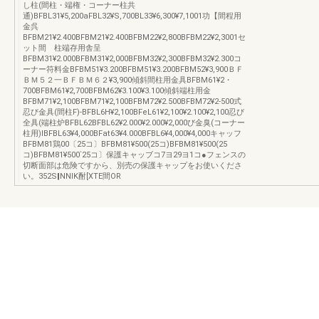
し柱(間柱・端権・コーナー柱共
通)BFBL31¥5,200aFBL32¥S,700BL33¥6,300¥7,1001功【間程用
金呉
BFBM21¥2.400BFBM21¥2.400BFBM22¥2,800BFBM22¥2,3001セ
ット間 柱端存用舎呈
BFBM31¥2.000BFBM31¥2,000BFBM32¥2,300BFBM32¥2.300コ
ーナー符料金BFBM51¥3.200BFBM51¥3.200BFBM52¥3,900ＢＦ
ＢＭ５２一ＢＦＢＭ６２¥3,900傾斜間柱用金具BFBM61¥2・
700BFBM61¥2,700BFBM62¥3.100¥3.100傾斜端柱用金
BFBM71¥2,100BFBM71¥2,100BFBM72¥2.500BFBM72¥2‐500式
忍び金具(間柱F)‐BFBL6H¥2,100BFeL61¥2,100¥2.100¥2,100忍び
全具(端柱炉BFBL62BFBL62¥2.000¥2.000¥2,000び金臭(コーナー
柱用)IBFBL63¥4,000BFat63¥4.000BFBL6¥4,000¥4,000キャッフ
BFBM81鶏00〔25コ〕BFBM81¥500(25コ)BFBM81¥500(25
コ)BFBM81¥500`25コ〕保護キャッブコ7ヨ29ヨ1コ●フェンスの
切断面部は危険ですから、別売の保護キャップをお使いくださ
い。352S‖NNIK酎[XTE間OR