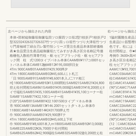
左ページから抽出された内容
右ページから抽出
本体=部材縦御藤垣御簾塩四ツロ握四ツロ垣2型1枝折戸1校折戸2
1脇封圏難生産品
型322324326327326327竹つづり四ッロ垣竹つづり大津垣竹つづ
生産品□☆筋暫樫
り門扉袖靖丁緑台刃レ製竹恒シリーズ受注生産品本体部材価格
色です。柱には〈
表★全品受注生産品縦御簾垣たてみすがき高さ区分名称記号価
柱付間程は、巾■
格梱包入数枯竹薄青竹柱・枢:セピアブラック柱・枢:セピ7ブラ
考例巾:3600×
ック間 柱 式1200タイプパネル本体CAAMBll¥117コ0001セッ
き高さ区分名称記
トパネル本体CAMB12触MB12¥195,000拝日女
柱:セピアブラック
4Tm:900CAMB01AAMB01¥29,900押夕
AAMC13¥93,70
4Tm:1800CAMB02AAMB02¥45,600Jニト札三
CAMC03AAMC0
「日:900SAMB91SAMB91¥8,6001本入J二1マ相三
柱CAMAMC61¥3
H]:1800SAMB92SAMB92¥13,000間柱SAM821SAMB21¥24,800
柱CAMC41AAMC
控え柱付間程SAM861SAMB01¥39,000端SAMB31¥18,200控えlI
(90°)CAMC71A
イ寸端柱SAMB51¥35,100SAMB41SAMB41¥35,100コーナー柱
〔CAMC81¥14.
SAMB'1SAMB71¥22,100コーナー柱
mCAMC14AAMC
(120°)SAMB81SAM881¥22.1001500タイプ′ヾネル本体
mCAMC19AAMC1
市:900CAMB13AAMB13¥146.2001セット夕ヽネ,レ本体巾
CAMC22AAMC2
11800CAMB14AAMB14¥2431700押え竹
CAMC62AAMC8
巾:900CAMB01AAMB01¥29,900茅Fテ
CAMC42AAMC4
4Tm:1800CAMB02AAMB02¥45,600上下lE
(90°)CAMC72A
巾:900SAMB91¥8,6001本入m1800SAMB32SAMB92¥13,000柱
(12〔CAMC82A
SAMB22SAMB22¥26,700控テ柱付間柱
mCAMCtSAAMC
SAMB62SAMB62¥42,900端柱SAMB32SAMB32遊0,200控え柱
mCAMC20¥234.