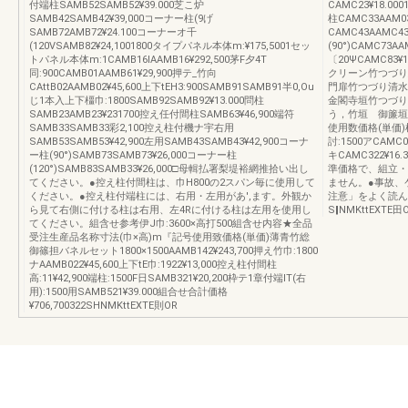
付端柱SAMB52SAMB52¥39.000芝こ炉
CAMC23¥18.0
SAMB42SAMB42¥39,000コーナー柱(9げ
柱CAMC33AAM0
SAMB72AMB72¥24.100コーナーオ千
CAMC43AAMC4
(120VSAMB82¥24,1001800タイプパネル本体m:¥175,5001セッ
(90°)CAMC73A
トパネル本体m:1CAMB16IAAMB16¥292,500茅F夕4T
〔20ΨCAMC8
同:900CAMB01AAMB61¥29,900押テ_竹向
クリーン竹つづり
CAttB02AAMB02¥45,600上下tEH3:900SAMB91SAMB91半0,Ou
門扉竹つづり清水
じ1本入上下橿巾:1800SAMB92SAMB92¥13.000問柱
金閣寺垣竹つづり
SAMB23AMB23¥231700控え任付間柱SAMB63¥46,900端符
う，竹垣 御簾垣
SAMB33SAMB33彩2,100控え柱付機ナ宇右用
使用数価格(単価)枯竹
SAMB53SAMB53¥42,900左用SAMB43SAMB43¥42,900コーナ
討:1500アCAMC0
ー柱(90°)SAMB73SAMB73¥26,000コーナー柱
キCAMC322¥1
(120°)SAMB83SAMB33¥26,000□母輯払署梨堤裕網推拾い出し
準価格で、組立・
てください。●控え柱付間柱は、巾H800の2スパン毎に使用して
ません。●事故、
ください。●控え柱付端柱には、右用・左用があ',ます。外観か
注意」をよく読ん
ら見て右側に付ける柱は右用、左4Rに付ける柱は左用を使用し
S‖NMKttEXTE田O
てください。組含せ参考伊J巾:3600×高打500組含せ内容★全品
受注生産品名称寸法(巾×高)m『記号使用致価格(単価)薄青竹総
御篠担バネルセット1800×1500AAMB142¥243,700押え竹巾:1800
ナAAMB022¥45,600上下tE巾:1922¥13,000控え柱付間柱
高:11¥42,900端柱:1500F日SAMB321¥20,200枠テ1章付端lT(右
用):1500用SAMB521¥39.000組合せ合計価格
¥706,700322SHNMKttEXTE則OR