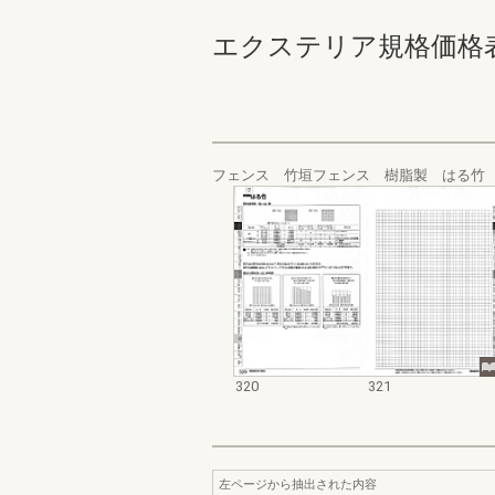
エクステリア規格価格表_200
フェンス 竹垣フェンス 樹脂製 はる竹
320
321
左ページから抽出された内容