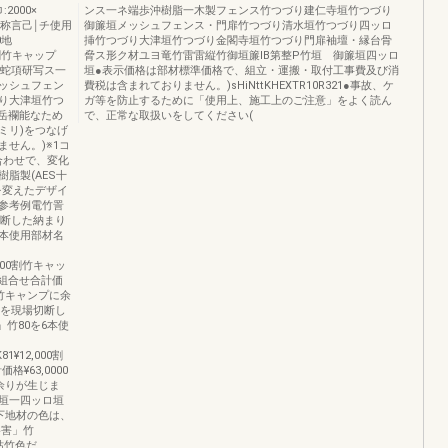
2000×
ンス一ネ端歩沖樹脂一木製フェンス竹つづり建仁寺垣竹つづり
材名称言己￨チ使用
御簾垣メッシュフェンス・門扉竹つづり清水垣竹つづり四ッロ
0地
挿竹つづり大津垣竹つづり金閣寺垣竹つづり門扉袖壇・縁台骨
00割竹キャップ
脅ス形ク材ユヨ竜竹雷雷縦竹御垣簾lB第整P竹垣 御簾垣四ッロ
挿葬蛇項研写ス一
垣●表示価格は部材標準価格で、組立・運搬・取付工事費及び消
ッシュフェン
費税は含まれておりません。)sHiNttKHEXTR10R321●事故、ケ
り大津垣竹つ
ガ等を防止するために「使用上、施工上のご注意」をよく読ん
岳襴能なため
で、正常な取扱いをしてください(
0ミリ)をつなげ
ません。)※1コ
合わせで、変化
脂製(AES十
を変えたデザイ
参考例電竹詈
切断した納まり
を7本使用部材名
2,000割竹キャッ
00組合せ合計価
」竹キャンプに余
竹を現場切断し
書」竹80を6本使
81¥12,000割
格¥63,0000
余りが生じま
垣一四ッロ垣
●下地材の色は、
格害」竹
容枯竹色だ