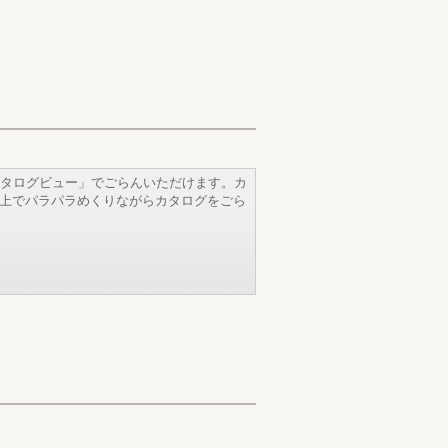
タログビュー」でごらんいただけます。カ
b上でパラパラめくりながらカタログをごら