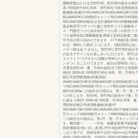
圏剛冒製はたける竹割竹40。割竹80の組合せ例(巾:
高:1800)割竹40を30本、割竹80を10本使用部
数価格(単価)竹40CAMK21¥18.000:AMK22¥12.00
材)AMK81¥12.000割竹キャンプ40CAMK31¥5
80CAMK32¥500組合せ合計価格¥104,500勝鞠
盗歩鞄百写ス竹つづり建仁寺垣竹つづり御簾垣メ
ス・門藻竹つづり清水垣竹つづり四ッロ垣竹つづ
づり金閣寺垣□潮覇鎌路需,桝嵩士妥材品咎穐ご盤
巾方向の切り詰めができます。※1下地材(長:200
れば、連続した納ま',にな',ます。(連結部品はあ',
ーナー材はあ'りません。割竹40と割竹80の組み
のあるデザインをお楽しみいただけます。割竹は樹
エラストマー)ですから切断が簡単なため、高さ
ンをつくることができます。組台せ部材拾い出し
言暑告割竹40・書」竹80の組合せで割竹を現場
例(向:2000×高:1800)割竹40を36本、害」竹80
称記号使用数価格(単価)害赳
4440CAMK214¥18.000IAMK22¥12,000地材2¥1
プ40CAMK31¥500害1竹キャンプ80CAMK32¥5
格¥123,000●この組合せの場合は、害」竹・害
りが生じます。割竹40。割竹80の組合せで害」
た納まり例(巾:2000×高:900)害」竹40を35本、
用部材名称記号使用数価格(単価)竹
40CAMK10¥9.000Pi80CAMKll¥6,000下地材CAMK
竹キャッブ40¥500割竹キャッフ80¥500組合せ合計価
この組合せの場合は、害J竹・害」竹キャンプに
す。鞠竹鯖一 一竹垣 御廉垣算整戸縦御簾
部材価格表/拾い出し表(害J竹巾40)(害!竹巾80)
こはく色です。部材名称寸法(巾×高)mm記号価
40(巾:2000の時)害」竹80(巾:2000の時)欄包内