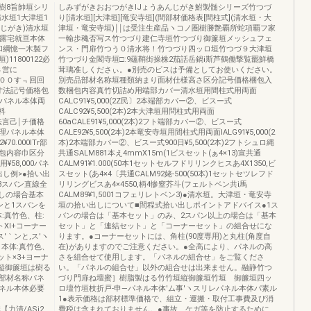
樹8旨帥垣シリ
しみずがきおおつがきIJょうあんじがき鮒製髄シリーズ竹つづ
清水垣1大津垣1
り[清水垣][大津垣][竜安寺垣](間部材価格表[間柱式](清水垣・大
んじがき)清水垣
津垣・竜安寺垣)￨￨は受注生産品ヽコノ圏樹勝艶覇所蛇項覇フ家
整露宅就亘本体
一輸歩穐否写ス竹つづり建仁寺垣竹つづり御簾垣メッシュフェ
和綱憶一木製フ
ンス・門扉竹つう０清水将！竹つづり四ッロ垣竹つづ９大津垣
1800122必
竹つづり金閣寺垣□:9蘊鞘街操株2茄話岳鍋i斯芦鶴働撃覧罷鮮橋
８営に
茸璃准しくださぃ。●別売のビスは予備としてお使いください。
回回００す﹃回回
別売品部材名称垣種類納まり面材仕様高さ区分記号価格梱包入
寸法記号価格包
数梱包内容真竹切詰め用端部カバー清水垣用間柱式用両面
Eパネル本体両
CALC91¥5,000(2Z民〕2本端部カバー②、ビスー式
0料
CALC92¥5,500(2本)2本大津垣用問柱式用両面
寸法言己￨チ価格
60aCALE91¥5,000(2本)2フト端部カバー②、ビスー式
理パネル本体
CALE92¥5,500(2本)2本竜安寺垣用間柱式用両面IALG91¥5,000(2
70.000lTr部
本)2本端部カバー②、ビスー式900日¥5,500(2本)2フトシュロ縄
包内容巾区分
共通SALM881本え4mmX15m(1ビスセット(ぁ4×13)宣共通
58,000パネ
CALM91¥1.000(50本1セットセルフドリリンクヒスあ4X1350,ビ
出し例>●拾い出
スセット(あ4×4〔共通CALM92姥‐500(50本)1セットセツレフド
垣3スバン直線全
リリングビスあ4×4550,柄4惨窒芥斗(フェルトベン共i馬
消しの場合基本
CALM89¥1,5001コフェリレトベン3)●清水垣。大津垣・竜安寺
バンと1スバンを
垣の拾い出しについて■間程式拾い出しポイントアドバイス●1ス
体:真竹色、柱:
バンの場合は「基本セット」のみ、2スパン以上の場合は「基本
Xl+コーナー
セット」と「連結セット」と「コーナーセット」の組合せにな
ス′｀ンと,ス′ヽ
ります。●コーナーセットには、角柱(90度専用)と丸柱(角度自
、本体:真竹色、
在)がありますのでご注意ください。●全高により、パネルの高
ット×3+ヨーナ
さを組合せて使用します。「パネルの組合せ」をご覧くださ
垣縦御簾垣は樹る
い。「パネルの組合せ」以外の組合せは出来ません。融静竹つ
部材名称パネ
づり門扉ね壇蜜］樹脂製はる竹竹垣縦御簾垣竹垣 御簾垣四ッ
ネル本体必要
ロ壇竹垣枝折戸‐申―パネル本体′ム事′ヽスリレパネル本体パ素ル
1●表示価格は部材標準価格で、組立・運搬・取付工事費及び消
灘構【力清/ASi2
費税は含まれておりません。●事故、ケガ等を防止するために