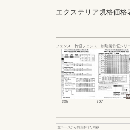
エクステリア規格価格表_200
フェンス 竹垣フェンス 樹脂製竹垣シリ
306
307
左ページから抽出された内容