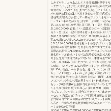
しみずがきりょうあんじがき歩行者用補助手すり
ーズ竹つづり[清水垣][大津垣][竜安寺垣](間程式)
竜費寺垣(しみずがき)￨(おおつがき)￨('ブょうあ
本体価格表[間程式]大津垣本体価格表[間程式]曜
価格表[間程式]が分度にア一鋳物フェンスネ端ネ
ェンス■パネルの組合せ(清水垣・大津垣・竜安寺垣)1
要パネル8自単独使用目[::昌三]畳「Fモ需言]回回
島:2100:240034必要パネル皿皿匝０〇一ヽ亜
両８ヽ昌￨匝匝一型両部材名称パネル仕様パネル
数梱入梱包内容巾区分高さ区分真竹間程式肩不F
面2000用600炉日CALC21¥44.000lltrバネル①90
CALC22¥60.000l和部材名称パネル仕様パネル
包数梱入梱包内容巾区分高さ区分票竹間柱式天浮
両面2000炉日CALE21¥82.0001科rパネル①CALE22¥
材名称パネル仕構パネル寸法記号価格包数相入相
高さ区分真竹間柱式再女守理パネル本体両面2000用¥
ル①、笠竹①¥65,0001竹つづり四ッロ垣<拝章い
し例は、1スパンWi2000の場合です。例1)清水
高H500、両面、本体:真竹色、柱:ブロンズつや
セット×1+連結セット×2曇[::置:]例2)大津垣2ス
角柱(90度専用)で出隠(入隅)全高:900、両面、本
ブロンズつや消しの場合基本セット×1+連結セット
セット(90度専用)Xl証囲例3)竜安寺垣3スバンと2
ンを丸柱(角度目在)で出隅(入日)全高:900、両面
柱:ブロンズつや消しの場合基本セットXl+連絡セ
ーセット(角度自在)×2竹つづり門扉袖垣縁台竹
脂竹製四竹ツ垣目垣御簾垣枝竹折垣戸セット種類
ル高さ・仕様記号価格数量価格合計基本セットパ
パネル600炉目(F5屁
ヨ)CALC21¥44.0001¥364,000CALC22¥80,000