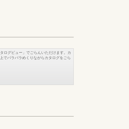
タログビュー」でごらんいただけます。カ
b上でパラパラめくりながらカタログをごら