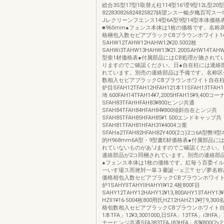
総合3S型17型1取替え柱114型16'理9型12L型20型
822830826824825827鋳望ンス一輸夕穐百写
Jレクリーンフエンス14型6A型9型14型本体価格
■965mm●フェンス本体は1枚の価格です。名称
格梱包入数セビアブラックCBブラウンホワイト1
SAHW12TAHW12HAHW12¥20.5002枚
SAHWi3TAHW13HAHW13¥21.200SAHW14TAHW1
型柴1材価格表●付属部品にはCB処理が施されて
りますのでご確認ください。日●自在柱には連絡部
れています。別売の連絡部品は予備です。名称区
数相入セビアブラックCBブラウンホワイト自在柱
炉目SFAH12TFAH12HFAH121本11SFAH13TFAH1
埼.600FAH14TFAH14¥7,2005HFAH15¥9,40
SFAH83TFAHHFAH83¥800ヒンジ共通
SFAH84TFAH84HFAH84¥800傾斜自在とンジ共
SFAH85TFAH85HFAH85¥1.500エンドキャップ共
SFAH81TFAH81HFAH31¥4004コ業
SFAHa2TFAH82HFAH82Y400(2コ)2コ6A型
的H968mm6A型・9型書E材価格表●付属部品に
れていないものがあ'Jますのでご確認ください。
連絡部品が2コ同梱されています。別売の連絡部
●フェンス本体は1枚の価格です。紅毎う百委イ
一いす場ス而挫対一皐３馨誕︺ェ三〒セゾ夢名称
価格相包入数セビアブラックCBブラウンホワイト
炉1SAHYllTAHYllHAHYll¥12.4枚800F目
SAHY12TAHY12HAHY12¥13,800AHY13TAHY13
HZll1¥16‐5004枚800用氏HZ12HAHZ12¥打9,
格包数相入セビアブラックCBブラウンホワイト
1本TFA」12¥3,3001000,日SFA」13TFA」i3HFA」
ナーヒンジ共通SFA383TFAJ83HFA」83¥800(