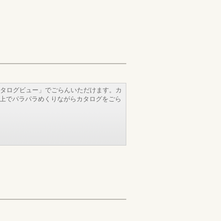
タログビュー」でごらんいただけます。カ
b上でパラパラめくりながらカタログをごら