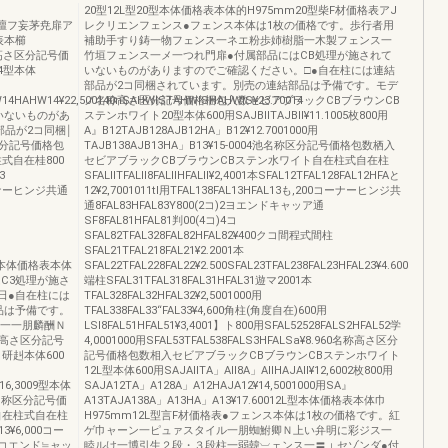
20型12L型20型本体価格表本体的H975mm20型柴F材価格表アJ
ス一壇フ妄茅尭扉ア
レクリエンフェンス●フェンス本体は1枚の価格です。歩行者用
表本櫛
補助手すり鋳一物フェンス一ネエ粉歩姉樹脂一木製フェンス一
高さ区分記号価
竹垣フェンス一メ一つれ門扉●付属部品にはCB処理が施されて
4型本体
いないものがありますのでご確認ください。□●自在柱には連結
部品が2コ同梱されています。別売の連結部品は予備です。モデ
4HAHW14¥22,500140nSAHWlSTAHWlSHAHWlS¥23.70014
ノ名称高さ区分記号価格梱包入数セビアブラックCBブラウンCB
いないものがあ
ステンホワイト20型本体600用SAJBllTAJBll¥11.1005枚800用
品が2コ同梱￨
A』B12TAJB128AJB12HA」B12¥12.7001000用
分記号価格包
TAJB138AJB13HA」B13¥15‐0004池名称区分記号価格包数栖入
式自在桂800
セビアブラックCBブラウンCBステン水ワイト自在柱式自在柱
3
SFALllTFALll8FALllHFALll¥2,4001本SFAL12TFAL128FAL12HFAと
0コーナーヒンジ共通
12¥2,7001011tl用TFAL138FAL13HFAL13も,200コーナーヒンジ共
通8FAL83HFAL83Y800(2コ)2ヨエンドキャッア通
SF8FAL81HFAL81判00(4コ)4コ
SFAL82TFAL328FAL82HFAL82¥400クコ間程式間柱
SFAL21TFAL218FAL21¥2.2001本
弊9型本体価格表本体
SFAL22TFAL228FAL22¥2.500SFAL23TFAL238FAL23HFAL23¥4.600
はC3処理が施さ
端柱SFAL31TFAL318FAL31HFAL31遊マ2001本
日●自在柱には
TFAL328FAL32HFAL32¥2,5001000用
品は予備です。
TFAL338FAL33“FAL33¥4,600角柱(角度自在)600用
ル一一朋麟酬Ｎ
LSl8FAL51HFAL51¥3,4001】ト800用SFAL52528FALS2HFAL52学
高さ区分記号
4,0001000用SFAL53TFAL538FALS3HFALSa¥8.960名称高さ区分
研赳本体600
記号価格包数相入セビアブラックCBブラウンCBステンホワイト
12L型本体600用SAJAllTA」All8A」AllHAJAll¥12,6002枚800用
¥16,3009型本体
SAJA12TA」A128A」A12HAJA12¥14,5001000用SA』
300名称区分記号価
A13TAJA138A」A13HA」A13¥17.60012L型本体価格表本体巾
自在柱式自在柱
H975mm12L型言F材価格表●フェンス本体は1枚の価格です。紅
13¥6,000コー
ゲ巾ャーン一ピュァスタイル一朋蜘鮒卿Ｎ上い弁明に彩ジス一
2=2コエンド≒ャッ
睦ルけ一博引生２段・３段柱一弱韓︺ェンス一〓︲セゾンダ●付