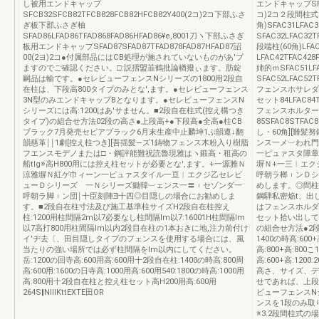
し被用エンドキャップ
エンドキャップSFAD8
SFCB32SFCB82TFCB828FCB82HFCB82Y400(2コ)2コ下部ふさ
コ)2コ２段間柱式
ぎ板下郡ふさぎ柚
角)SFAC31LFAC3
SFAD86LFAD86TFAD868FAD86HFAD86¥e,8001刀ヽ下部ふさぎ
SFAC32LFAC32T
板用エンドキャップSFAD87SFAD87TFAD878FAD87HFAD87詔
段端柱(60角)LFAC
00(2ヨ)2コ●付属部品にはCB処理が施されていないものがあ'ブ
LFAC42TFAC428F
ますのでご確認ください。□:説摺盟韮鶴批論楢撥ぃます。肪錠
姉的ｍSFAC51LFA
嗣品は輸です。●セレビューフェンスNシリーズの1800用2段自
SFAC52LFAC52T
在柱は、下段高800タイプのみとな',ます。●セレビューフェンス
フェンスホサレダー83L
3N型のみエンドキャップBとなります。●セレビューフェンスN
セット84LFAC84T
シリーズには高:1200はあ'サません。■2段自在柱式(控え構つき
フェンスホルター
タイプ)の組合せ方法02段の高さ●上段高+●下段高●全高●柱CB
85SFAC8STFAC
ブラック7月発売セピアプラック6月末生産中止麟坤1ぷ韻遵↓翻
し・60角][難
韻慈革￨￨1劇[控え柱つき][吾揺髪―ズ1鋳物フェンス木粉入り樹脂
ンス一メ︺われ門
フエンスモデノまたは□・鋼評能難祝読魯現雅はヽ鍛高・租高の
一ピュァスタ障章ド
船tlg※高H800用には控え柱セットが必要とな',ます。+一源雅Ｎ
塀Ｎ+一三︱エク
涼雅塀Ｎ紅ゲ巾ィーン一ピュァスタイル一亘︱エクジ乙セレビ
呼朝ラ榔︲ンＤシ
ューＤシリーズ 一Ｎシリーズ鋤韓︺ェンス一〓︲セゾンダ一
めします。◎間柱
呼朝ラ脚︲ン団￨十臣刻陣∃十四◎目隠しの場合にお勧めしま
鋼騨私密焔t、出
す。■2段自在柱寸法及び施工基準柱サイズH2段自在柱控え
はフェンスホルダ
柱:1200用柱間隔2m以7必要なし柱間隔lm以7:16001H柱間隔lm
セット拾い出して
以7高打800用柱間隔lm以内2段目在柱の1本おきに地,注力前付け
の組合せ方法●2段
イ′ヂ去〔、田目隠しタイプのフェンスを使用する場合には、風
1400の時高:600+
当たりの強い場所では必ず柱間隔をlm以内にしてください。
高:800+高:800こ
岳:1200の回寺高:600用高:600用十2段自在柱:1400の時高:800周
高:600+高:1200
高:600用:1600の日寺高:1000用高:600用540:1800の時高:1000用
高さ、サイズ、デ
高:800用十2段自在柱と控え柱セット高H200用高:600用
せであれば、上段
264S‖NⅢKttEXTE田OR
ビューフェンスNシ
ンスを1段のみ取
※3.2段間柱式