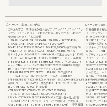
左ページから抽出された内容
右ページから抽出
名称区分言己→事価格包数梱入セピアブラックCBブラックCBブ
部材価格表名称区
ラウンCBステンホワイト２段自在柱式︵控え柱つき︶2段自在
クCBブラウンC
柱(控え柱付タイプ)1200炉日
角)1600テSFCBllL
SFCA10LFCA10TFCA108FCA10HFCA10¥7ョ5001本1400用
SFCB12LFCB12T
SFCAllLFCAllTFCAll8FCAllHFCAll¥8,2001600用
中間固テ共通SFCB8
FCA12LFCA12TFCA128FCA12HFCA12鶏,700800用(下段高:60
ンドキャソフA共
い:A13LFCA13TFCA138FCA13HFCA13¥9.40081Xl用(下段
SFBZ81SFBZ81
高:81X】,A14LFCA14TFCA148FCA14¥9.400里え柱セット1800用
ッアBセレヒュー3N型
SFAC80TFAC808FAC80HFAC80¥5.7001本エンドキャッ7A共通
子付コーナーヒン
SFBZ81SFBZ81TFBZ818FBZ81HFBZ81当BCЮ〔4コ4コエンド
SFBZ61LFBZ61T
キャップBセレビュー3N2SFBZ87SFBZ87TFBZ878FBZ87判斑
SFBZ62LFBZ62T
10〔4ココーナー格子付コーナーヒンジ600用
500SFBZ63LFBZ6
SFBZ61LFBZ61TFBZ618FBZ61HFBZ61¥1,5001組800ナ
ナー目隠しコーナー
HSFBZ62LFBZ62TFBZ628FBZ62HFBZ62¥1,5001000用
SFCK71K718FCK
SFBZ63LFBZ63TFBZ638FBZ63HFBZ63¥1,5001200,HSFBZ64LFBZ64TFBZ648FBZ64
BSFCK72LFCK7
目隠しコーナー継手N(2段一体型)1400,HK71LFCK71TFCK7ヽ
¥7.2001800,SF
8FCK71HFCK71¥7,0001組1600'日
000SFCK74LFC
K72LFCK72TFCK728FCK72HFCK72¥7.2001800卜
部品SFBZ32SFB
HLFCK73TFCK738FCK73HFCK73¥7,4002000炉日
目隠し頼中間目隠
SFCK74K74TFCK748FCK74HFCK74¥7.600別〓吾ｍ運結部品
SFCB81LFCB81T
SFBZ82SFBZ82FFBZ82海00〔2コ〕2コ中間目隠し中間目隠し
判00(2コ)2コ下
板SFCB81LFCB81TFCB818FCB81HFCB81¥3,6001】ト甲同日隠
SFAD86LFAD86