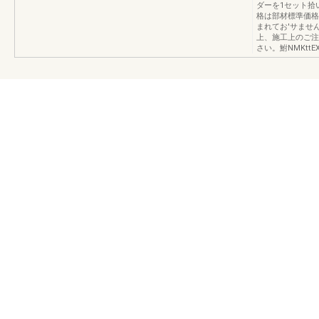
ダーを1セット拾い出
格は部材標準価格
まれてお'サませ
上、施工上のご注
さい。鮒NMKttEX