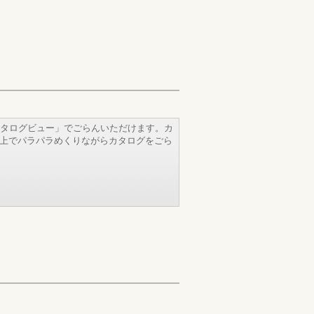
タログビュー」でごらんいただけます。カ
b上でパラパラめくりながらカタログをごら