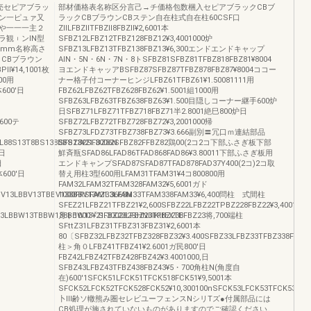
売セピアブラッ
部材価格表名称区分言己→チ価格包数梱入セピアブラックCBブ
︲ン一ピュァ又
ラックCBブラウンCBステン自在柱式自在柱60CSF口
や一一一主２
ZllLFBZllTFBZll8FBZll¥2,6001本
ラ観︲ンlN型
SFBZ12LFBZ12TFBZ128FBZ12¥3,4001000炉
65mm名称高さ
SFBZ13LFBZ13TFBZ138FBZ13¥6,300エンドエンドキャップ
CBブラウン
AIN・5N・6N・7N・8トSFBZ81SFBZ81TFBZ818FBZ81¥8004
ll¥14,1001枚
ヨエンドキャッアBSFBZ87SFBZ87TFBZ878FBZ87¥8004ココー
000用
ナー格子付コーナーヒンジLFBZ61TFBZ61¥1.50081111用
体600'日
FBZ62LFBZ62TFBZ628FBZ62¥1.5001組1000用
SFBZ63LFBZ63TFBZ638FBZ63¥1.500目隠しコーナー継手600炉
日SFBZ71LFBZ71TFBZ718FBZ71半2.8001絶巳800炉日
体600テ
SFBZ72LFBZ72TFBZ728FBZ72¥3,2001000帰
SFBZ73LFDZ73TFBZ738FBZ73¥3.666副別〓冗口ｍ連結部品
L88S13T8BS138BBS13¥21.3006N
SFBZ82SFBZ82SFBZ82FFBZ82鶏00(2コ2コ下部ふさぎ板下部
'日
鮮斉瓶SFAD86LFAD86TFAD868FAD86¥3.80011下部ふさぎ板用
日
エンドキャンプSFAD87SFAD87TFAD878FAD37Y400(2コ)2コ取
体600'日
替え用柱3型600用LFAM31TFAM31¥4コ800800用
FAM32LFAM32TFAM328FAM32¥5,6001ガド
V13LBBV13TBBV138BBV13¥21.3668N
1000FRSFAM33LFAM33TFAM338FAM33¥6,400問柱 式間柱
SFEZ21LFBZ21TFBZ21¥2,600SFBZ22LFBZ22TPBZ228FBZ22¥3,4001
3LBBW13TBBW138BBW13¥21.300262SHNⅢKttEXTE
月ト1000「SFBZ23LFBZ23TFBZ238FBZ23将,700端柱
SFttZ31LFBZ31TFBZ313FBZ31¥2,6001本
80〔SFBZ32LFBZ32TFBZ328FBZ32¥3.400SFBZ33LFBZ33TFBZ338FBZ33
柱＞角０LFBZ41TFBZ41¥2.6001ガ民800'日
FBZ42LFBZ42TFBZ428FBZ42¥3.4001000,日
SFBZ43LFBZ43TFBZ438FBZ43¥5・700角柱N(角度自
在)600'1SFCK51LFCK51TFCK518FCK51¥9,5001本
SFCK52LFCK52TFCK528FCK52¥10,300100nSFCK53LFCK53TFCK538FCK
卜Ⅲ齢ソ轍熊み圏セレビユーフェンスNシリTズ●付属部品には
CB処理が施されていないものがありますのでご確認ください。