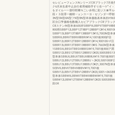
セレビューフェンスNシリーズCBブラック7月発
ク6月末生産中止歩行者用補助手すり在一ゲ”イ
をダイル一一朋印郎卿Ｎ二い弁明に彩ジス〓平ル
段ｒ３段滞一鋤韓︺ェンス一ヨ︲セゾンダ一呼朝
3N型5N型6N型フN型8N型本体価格表本体的H9
区分口亨価格包数梱入セピアブラックCBブラック
CBステンlN型本体600岸SBBPllLBBPllTBBPll8BBP
800用SBBP12LBBP12T8BP128BBP12¥14,9001
SBBP13LBBP13T8BP138BBP13¥15,7003N型本
SBBRllLBBRllTBBRll8BBRll¥14,1001枚800炉目
SBBR12LBBR12TBBR128BBR12¥14,900100∩F日
SBBR13LBBR13TBBR138BBR13¥lS.7665N型本
1SBBSllLBBSllTBBSll8BBSll¥19,7001枚800ア潤
SBBS12LBBS12TBBS128BBS12¥20,500SBBS13
型本体SB8UlLBBUllTBBUll8B8Ut¥19.7001枚800
SBBU12LBBU12TBBU128BBUヽ2¥20,5001000F
SBBU13LBBU13TBBU138BBU13¥21,3007N型本
SEBVlLBBVllTBBVll8BBVl¥19,7001枚
SBBV12LBBV12TBBV128BBV12¥20,5001∩06SBB
型本体SBBWllLBBWllTBBWll8BBWll¥19,7001枚
SBBW12LBBW12TBBW128BBW12¥20.500SBBWi
田OR