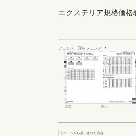
エクステリア規格価格表_200
フェンス 形材フェンス
262
263
左ページから抽出された内容