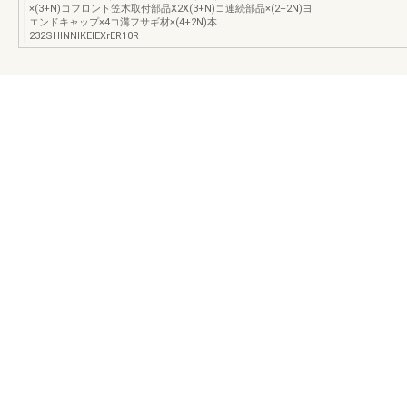
×(3+N)コフロント笠木取付部品X2X(3+N)コ連続部品×(2+2N)ヨ
エンドキャップ×4コ溝フサギ材×(4+2N)本
232SHlNNIKEIEXrER10R