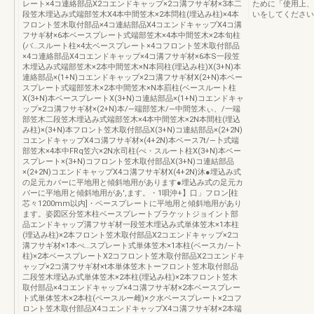
レート×4コ連絡部品X2コエンドキャップ×2コ溝フサギ材×3本二
ために「使用上、
段笠木埋込み式端部笠木X4本中間笠木×2本問柱(埋込み柱)×4本
いをしてください。S
フロント笠木取付部品×4コ連結部品X4コエンドキャップX4コ溝
フサギ材×6本ベースプレート式端部笠木×4本中間笠木×2本旬柱
(バ…スルート柱×4太ベースプレート×4コフロント笠木取付部品
×4コ連絡部品X4コエンドキャップ×4コ溝フサギ材×6本S一段笠
木埋込み式端部笠木×2本中間笠木×N本同柱(埋込み柱)X(3+N)本
連絡部品×(1+N)コエンドキャップ×2コ溝フサギ材X(2+N)本ベー
スプレート式端部笠木×2本中間笠木×N本罰柱(ベースルート柱
X(3+N)本ベースプレートX(3+N)コ連結部品×(1+N)コエンドキャ
ップ×2コ溝フサギ材×(2+N)本/―端部笠木/―中間笠木ぃ、/一端
部笠木二段笠木埋込み式端部笠木×4本中間笠木×2N本間柱(埋込
み柱)×(3+N)本フロント笠木取付部品X(3+N)コ連結部品×(2+2N)
コエンドキャップX4コ溝フサギ材×(4+2N)本ベース7t/―卜式端
部笠木×4本中FRq笠六×2N水司柱(ぺ・スルート柱X(3+N)本ベー
スプレート×(3+N)コフロント笠木取付部品X(3+N)コ連結部品
×(2+2N)コエンドキャップX4コ溝フサギ材X(4+2N)沐●埋込み式
の足元カバーに平地用と傾斜地用があります●埋込み式の足元カ
バーに平地用と傾斜地用があ',ます。・1唄沖+】口」フロン[柱
芯々1200mm以内]・ベースプレートに平地用と傾斜地用があり
ます。姿図区分笠木柱ベースプレートブラケットジョイント部
品エンドキャップ溝フサギ材一段笠木埋込み式単体笠木×1本柱
(埋込み柱)×2本フロント笠木取付部品X2コエンドキャップ×2コ
溝フサギ材×1本べ…スプレート式単体笠木×1本柱(ベースカ/―卜
柱)×2本ベースプレートX2コフロント笠木取付部品X2コエンドキ
ャップ×2コ溝フサギ材×t本単体笠木トーフロント笠木取付部品
二段笠木埋込み式単体笠木×2本柱(埋込み柱)×2本フロント笠木
取付部品×4コエンドキャップ×4コ溝フサギ材×2本ベースプレー
ト式単体笠木×2本柱(ペースルー雌)×ク水ベースプレート×2コフ
ロント笠木取付部品X4コエンドキャップX4コ溝フサギ材×2本端