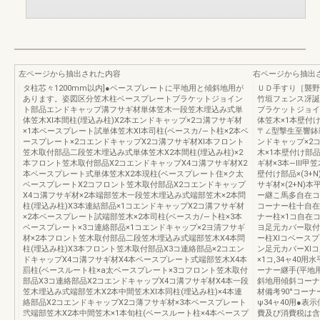
左ページから抽出された内容
右ページから抽出
タ柱芯々1200mm以内]●ベースプレートに平地用と傾斜地用が
ＵＤ手すり［襲野
あります。姿図区分笠木柱ベースプレートブラケットジョイン
竹垣フェンス冴誕
ト部品エンドキャップ溝フサギ材単体笠木一段笠木埋込み式単
ブラケットジョイ
体笠木Xl本間柱(埋込み柱)X2本エンドキャップ×2コ溝フサギ材
体笠木×1本壁付け
×1本ベースプレート試単体笠木Xl本司柱(ペースカ/―卜柱×2本ベ
〒∠型撃生至響鉢
ースプレート×2コエンドキャップX2コ溝フサギ材Xl本フロント
ンドキャップ×2
笠木取付部品二段笠木埋込み式単体笠木X2本間柱(埋込み柱)×2
木×1本壁付け部品
本フロント笠木取付部品X2コエンドキャップX4コ溝フサギ材X2
ギ材×3本―Ⅲ甲
本ベースプレート式単体笠木X2本現柱(ベースプレート住×ク太
壁付け部品×(3+
ベースプレートX2コフロント笠木取付部品X2コエンドキャップ
サギ材×(2+N)
X4コ溝フサギ材×2本端部笠木一段笠木埋込み式端部笠木×2本問
ー継こ馬多自在コ=
柱(埋込み柱)X3本連結部品×1コエンドキャップX2コ溝フサギ材
コーナー柱十自在
×2本ベースプレート試端部笠木×2本司柱(ベースカ/―卜柱×3本
ナー柱×1コ自在
ベースプレート×3コ連絡部品×1コエンドキャップ×2ヨ清フサギ
ヨ足元カバー取付
材×2本フロント笠木取付部品二段笠木埋込み式端部笠木X4本問
ー柱Xlコベース
柱(埋込み柱)X3本フロント笠木取付部品X3コ連絡部品×2コエン
ン足元カバーXlコ
ドキャップX4コ溝フサギ材X4本ベースプレート式端部笠木X4本
×1コ,34ャ40
罰柱(ベースルート柱×a太ベースプレート×3コフロント笠木取付
ーナー継手(平地
部品X3コ連絡部品X2コエンドキャップX4コ溝フサギ材X4本一段
斜地用傾斜コーナ
笠木埋込み式端部笠木X2本中間笠木Xl本同柱(埋込み柱)×4本連
材備考90°コーナ
絡部品X2コエンドキャップX2コ薄フサギ材×3本ベースプレート
ψ34ャ40用●
弐端部笠木X2本中間笠木×1本旬柱(ベースルート柱×4本ベースプ
費及び消費税は含