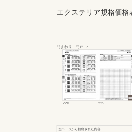
エクステリア規格価格表_200
門まわり 門戸
228
229
左ページから抽出された内容