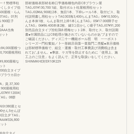
一ｆ勢標準柱
部材価格表部材名称口亨価格梱包内容CBブラウン屋
かくしタイプ伯
TAGJ01¥130,700:1組、取付ボルト柱屋根用柱セット
,500屋根・らん
TAGJ02¥66,900柱2本、無目1本、下枠レール1本、取付ビス、取
00TAG』01判
付説明書し用柱セットTAG303海3,400らんまTAG』04¥10,500ら
.900臣子
んま本体1枚、らんま取付上枠1本￨んまTAG』05¥17.000障子せ
んま
んTAG』06¥86.400本体2枚、鍵3コ目かしく瞳子TAGJ07¥91,200
A22AAA当角
別売品自立タイプ控柱鶏8.裡梅セット2本、取付ヒス、取付説期
柱セット
書●付属部品にはCB処理が施されていないものがあ'ブますので
ご確認ください。ディズ二十一機能ポール照 明 一一ボスト
シリーズ一門柱奮如／卜一形銘旦蒻藻一査脂門二杢醍●表示価格
像84,000屋根つ
は部材標準価格で、組立・運搬・取付工事費及び消費税は含ま
30,700屋根用柱
れてお',ません。●事故、ケガ等を防止するために「使用上、施
工上のご注意」をよく読んで、正常な取扱いをしてください。
49,800屋根な
SHINMKHE対ER10R229
セット
1.200自立タイプ
Bブラウカ目か
」資,37,300
66.900屋根用柱
07¥9112004￨
TAG』08群
2¥6St380屋とセ
.200せん5せんぼ
8J目立夕`TAG」
A¥326,800
精セット
桂B粗自立タイ