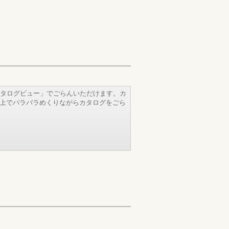
タログビュー」でごらんいただけます。カ
b上でパラパラめくりながらカタログをごら