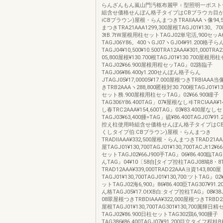
らんざんもん嵐山門汚柩布麗甲︲型照明一ポスト
組含せ価格せんぼん格子タイプはCBブラウカ目
iCBブラウン)屋根・らんまつきTRAllAAAヽ像94
まつきTRA21AAA1299,300屋根TAGJ01¥130。7
3tB.7tW屋根用柱セットTAGJ02単宅活,900セッA6
TAGJ06Y86。400ヽGJ07ヽGJ04¥91.200格子ら
TAGJ04¥10,500¥10.500TRA12AAA¥301,000TR
05,800屋根¥130.700根TAGJ01¥130.700屋根用
TAGJ02¥66.900屋根用程セッTAG』02路臨子
TAGJ06¥86.400y1.200せんぼん格子らん
JTAGJ05¥17,00005¥17.000屋根つきTRBlAAA当
きTRB2AAAヽ288,800匿根対30.700根TAGJ01¥1
セット務.900屋根用柱セッTAG』02¥66.900瞳子
TAG306Y86.400TAG」07¥屋根なしヰTRClAAA¥1
し春TRC2AAA¥154,600TAG』03¥83.400屋なし
TAGJ03¥63,400腫=TAG」硫¥86.400TAGJ07¥9
控え柱使用時組含せ価格せんぼん格子タイプはC
くしタイプ伯:CBブラウン)屋根・らんまつき
TRADllAAA¥332,500屋根・らんまつきTRAD21AAA
屋TAGJ01¥130,700TAGJ01¥130,700TACJt12¥
セットTAGJ02¥66J900手TAG』06¥86.400臨TAGJ
んTAG』04¥10〔58自[タイプ控柱TAGJ08鳩8・8
TRAD12AAA¥339,000TRAD22AAAヨ資143,800屋
TAGJ01¥130,700TAGJ01¥130,700:ツトTAG』0
ットTAGJ02海6,900』86¥86.400臣TAG307¥91
ん格TAGJ05¥17.OtXB白:タイプ控柱TAG』08¥3
08翠屋根つきTRBDlAAA¥322,000屋根つきTRBD2AA
屋根TAGJ01¥130,700TAG301¥130,700属輝日
TAGJ02¥86.900日柱セットTAG302鶏6,900腫子
TAG386¥86.400TAGJ07¥91,200目立タイフ程