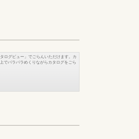
タログビュー」でごらんいただけます。カ
b上でパラパラめくりながらカタログをごら