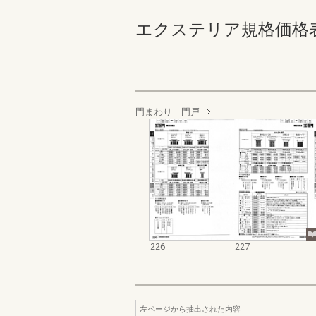
エクステリア規格価格表_200
門まわり 門戸
226
227
左ページから抽出された内容