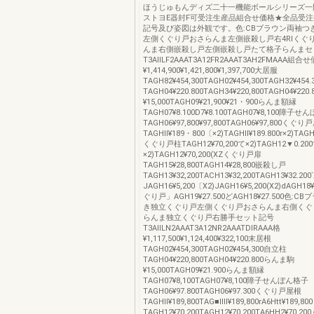
ほうじゅもんディズ二十一機能ボールシリーズ一
ストヨE器封F可受注生産品組合せ価格★全品受注
記号及び姿図は外観です。色:CBブラウン両袖つ
左側くぐり戸おさらんま左側嵌殺し戸右4Rlくぐ
んま右側嵌殺し戸左側嵌殺し戸たて格子らんまセ
T3AllLF2AAAT3A12FR2AAAT3AH2FMAAA
¥1,414,900¥1,421,800¥1,397,700大居服
TAGH82¥454,300TAGH02¥454,300TAGH32¥45
TAGH04¥220.800TAGH34¥220,800TAGH04¥22
¥15,000TAGH09¥21,900¥21・900らんま額縁
TAGH07¥8.100D7¥8.100TAGH07¥8,100障子
TAGH06¥97,800¥97,800TAGH06¥97,800くぐり
TAGHll¥189・800〔×2)TAGHll¥189.800r×2)TAGHl
くぐり戸柱TAGH12¥70,200て×2)TAGH12▼0.20
×2)TAGH12¥70,200(XZくぐり戸扉
TAGH15¥28,800TAGH14¥28,800嵌殺し戸
TAGH13¥32,200TACH13¥32,200TAGH13¥32.
JAGH16¥5,200〔X2)JAGH16¥5,200(X2)dAGH18
ぐり戸」AGH19¥27.500どAGH18¥27.500色:
き独立くぐり戸左側くぐり戸おさらんま右側くぐ
らんま独立くぐり戸右勝手セット記号
T3AllLN2AAAT3A12NR2AAATDlRAAA格
¥1,117,500¥1,124,400¥322,100末居根
TAGH02¥454,300TAGH02¥454,300自立柱
TAGH04¥220,800TAGH04¥220.800らんま駒
¥15,000TAGH09¥21.900らんま額縁
TAGH07¥8,100TAGH07¥8,100障子せんぼん格子
TAGH06¥97.800TAGH06¥97.300くぐり戸屋根
TAGHll¥189,800TAG■Ⅲl¥189,800rA6Htt¥189
TAGH12¥70,200TAGH12¥70,200TA6HH2¥70.