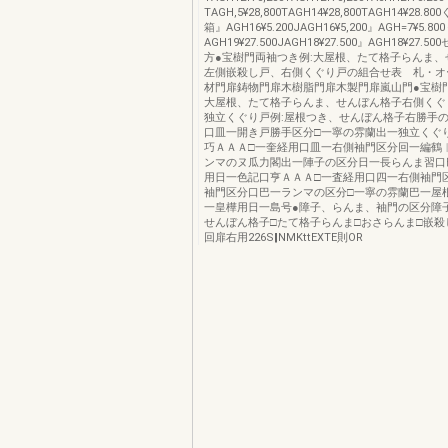
TAGH,5¥28,800TAGH14¥28,800TAGH14¥28.
箱』AGH16¥5.200JAGH16¥5,200』AGH=7¥5.8
AGH19¥27.500JAGH18¥27.500』AGH18¥27
方●宝樹門両袖つき例:大屋根、たて格子らんま、
左側嵌殺し戸、右側くぐり戸の組合せ表 札・オ
材門扉鋳物門扉木樹脂門扉木製門扉嵐山門●宝樹門
大屋根、たて格子らんま、せんぼん格子右側くぐ
独立くぐり戸例:屋根つき、せんぼん格子右勝手
口皿一開き戸勝手区分□一寧の雰蘭出一独立くぐ
巧ＡＡＡ□一奎経用口皿一右側袖門区分回一編鶴
ンマのヌ瓜力閣出一陣子の区分日一長らんま習口
用日一色記口亨ＡＡＡ□一査経用口四一右側袖門
袖門区分口巴一ランマの区分□一寧の雰蘭巴一屋
一皇樺用日一島号●障子、らんま、袖門の区分障
せんぼん格子□たて格子らんま□おさらんま□嵌殺
回扉右用226S‖NMKttEXTE則OR