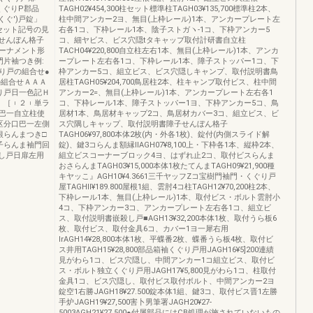
800くぐりP郡品
TAGH02¥454,300柱セット標準柱TAGH03¥135,700標準柱2本、
00くぐ')戸錠」
柱中間アンカー2ヨ、無目(上枠レール)1本、アンカープレート左
.500セット記号の見
右各1コ、下枠レール1本、陰子ストガヽ-1コ、下枠アンカー5
せんぼん格子
コ、細ヤビス、ビス穴隠tタキャップ取付計研書自立柱
ーナメント形
TACH04¥220,800自立柱左右1本、無目(上枠レール)1本、アンカ
片袖つき例:
ープレート左右各1コ、下枠レール1本、障子ストッパー1コ、下
り戸の組合せ●
枠アンカー5コ、組立ビス、ビス穴隠しキャンプ、取付説明書鳥
の組合せＡＡＡ
居柱TAGH05¥204,700鳥居柱2本、柱キャンブ取付ビス、柱中間
り戸日一色記Ｈ
アンカー2=、無目(上枠レール)1本、アンカープレート左右各1
︱［︲２︲単ラ
コ、下枠レール1本、障子ストッパー1ヨ、下枠アンカー5コ、鳥
巴一自立柱使
居材1本、鳥居材キャップ2コ、鳥居材カバー3コ、組立ビス、ビ
区分口巴一左側
ス穴隅しキャップ、取付説明書障子せんぼん格子
根らんまつき□
TAGH06¥97,800本体2枚(内・外各1枚)、錠付(内側スライド解
子らんま袖門回
錠)、鍵3コらんま額縁llAGH07¥8,100上・下枠各1本、縦枠2本、
し戸日扉左用
組立ビスコーナーブロック4ヨ、はずれ止2コ、取付ビスらんま
おさらんまTAGH03¥15,000本体1枚たてんまTAGH09¥21,900種
キヤッこ』AGH10¥4.3661三千ヤッフZコ宝樹門袖門・くぐり戸
屋TAGHll¥189.800屋根1組、雲肘4コ柱TAGH12¥70,200柱2本、
下枠レール1本、無目(上枠レール)1本、取付ビス・ボルト雲肘小
4コ、下枠アンカー3コ、アンカープレート左右各1コ、組立ビ
ス、取付説明書嵌殺し戸■AGH13¥32,200本体1枚、取付うら板6
枚、取付ビス、取付金具6コ、カバー1ヨ一犀右用
lrAGH14¥28,800本体1枚、平蝶番2枚、蝶番うら板4枚、取付ビ
ス井用TAGH15¥28,800部品箱袖くぐり戸用JAGH16¥5]200連績
見がわら1コ、ビス穴隠し、中間アンカー1コ組立ビス、取付ビ
ス・ボルト独立くぐり戸用JAGH17¥5,800見がわら1コ、柱取付
金具1コ、ビス穴隠し、取付ビス取付ボルト、中間アンカー2ヨ
錠空1右勝JAGH18¥27.500錠本体1組、鍵3コ、取付ビス晋1左勝
手炉JAGH19¥27,500害卜男筆署JAGH20¥27‐
5003AGH21¥27,500●付属部品にはCB処理が施されていないもの