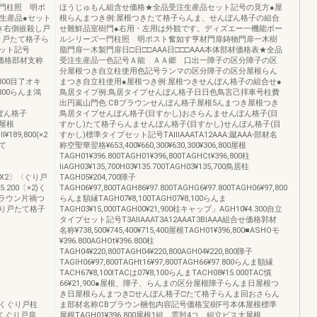
門柱照 明ポ
ほうじゅもん組含せ価格★全品受注生産品セット記号の見方●屋
生産品●セット
根らんまつき例:屋根つきたて格子らんま、せんぼん格子の組合
き右側嵌殺し戸
せ難鮮品室樹門●右用・左用は外観です。ディズエー一機能ポー
り戸たて格子ら
ルシリーズ一門柱照 明ポスト奮如す亨材門扉鋳物門扉一木樹
ット記号
脂門扉一木製門扉日□日□□AAA日□□□AAA本体部材価格表★全品
組合せ価格部材支称
受注生産品一色記号Ａ能 ＡＡ郷 口出一障子の区分障子の区
分屋根つき自立柱使用色記号ランマの区分障子の区分屋根らん
4.300目了オキ
まつき自立柱使用●屋根つき例:屋根つきせんぼん格子の組合せ●
0.800らんま鴻
鳥居タイプ例:鳥居タイプせんぼん格子日日色鳥言己拝車号柱費
出円嵐山門色:CBブラウンせんぼん格子屋根5んまつき屋根つき
せんぼん格子
鳥居タイプせんぼん格子(目すかし)おさらんませんぼん格子(目
戸屋根
すかし)たて格子らんませんぼん格子(目すかし)せんぼん格子(目
l¥189,800(×2
すかし)標準タイプセット記号TAlllAAATA12AAA:蹴AAA‐部材名
0て
称空聖華翌格¥653,400¥660,300¥630,300¥306,800屋根
TAGH01¥396.800TAGH01¥396,800TAGHCt¥396,800柱
liAGH03¥135,700H03¥135.700TAGH03¥135,700鳥居柱
200`X2〕〈ぐり戸
TAGH05¥204,700障子
¥5.200〔×2)く
TAGH06¥97,800TAGH86¥97.800TAGHG6¥97.800TAGH06¥97,800
CBブラウン片禍つ
らんま額縁TAGH07¥8,100TAGH07¥8,100らんま
り戸たて格子
TAGH03¥15,000TAGH00¥21,900柱キャップ」AGH10¥4.300自立
タイプセット記号T3AllAAAT3A12AAAT3BlAAA組合せ価格郭材
名称¥738,500¥745,400¥715,400屋根TAGH01¥396,800■ASHOモ
¥396.800AGHOt¥396.800柱
TAGH04¥220,800TAGH04¥220,800AGH04¥220,800障子
TAGIH06¥97,800TAGHt16¥97,800TAGH66¥97.800らんま額縁
TACH67¥8,100ITACは07¥8,100らんまTACH08¥15.000TAC慎
66¥21,900●屋根、障子、らんまの区分屋根障子らんま日屋根つ
き日屋根らんまつき□せんぼん格子□たて格子らんま回おさらん
,800くぐり戸柱
ま部材名称CBブラウン梱包内容記号価格宝樹F弓本体屋根標準
200くぐり戸扉
屋根TAGH01¥396.800屋根1組、雲肘4コ、組立ビス大屋根