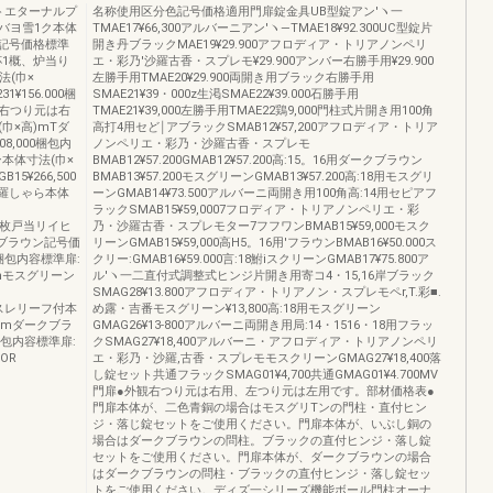
トエターナルプ
名称使用区分色記号価格適用門扉錠金具UB型錠アン′ヽ一
バヨ雪1ク本体
TMAE17¥66,300アルバーニアン′ヽ―TMAE18¥92.300UC型錠片
銅記号価格標準
開き丹ブラックMAE19¥29.900アフロディア・トリアノンペリ
t本杯1概、炉当り
エ・彩乃'沙羅古香・スプレモ¥29.900アンバー右勝手用¥29.900
法(巾×
左勝手用TMAE20¥29.900両開き用ブラック右勝手用
¥156.000梱
SMAE21¥39・000z生渇SMAE22¥39.000石勝手用
観右つり元は右
TMAE21¥39,000左勝手用TMAE22鶏9,000門柱式片開き用100角
巾×高)mTダ
高打4用セど￨アブラックSMAB12¥57,200アフロディア・トリア
8,000梱包内
ノンペリエ・彩乃・沙羅古香・スプレモ
本体寸法(巾×
BMAB12¥57.200GMAB12¥57.200高:15。16用ダークブラウン
5¥266,500
BMAB13¥57.200モスグリーンGMAB13¥57.200高:18用モスグリ
沙羅しゃら本体
ーンGMAB14¥73.500アルバーニ両開き用100角高:14用セピアフ
ラックSMAB15¥59,0007フロディア・トリアノンペリエ・彩
本体1枚戸当リイヒ
乃・沙羅古香・スプレモター7フフワンBMAB15¥59,000モスク
クブラウン記号価
リーンGMAB15¥59,000高H5。16用'フラウンBMAB16¥50.000ス
00梱包内容標準扉:
クリー:GMAB16¥59.000言:18鮒iスクリーンGMAB17¥75.800ア
mモスグリーン
ル′ヽ一二直付式調整式ヒンジ片開き用寄コ4・15,16岸ブラック
SMAG28¥13.800アフロディア・トリアノン・スプレモペr,T.彩■.
ガラスレリーフ付本
め露・吉番モスグリーン¥13,800高:18用モスグリーン
mmダークブラ
GMAG26¥13‐800アルバーニ両開き用局:14・1516・18用フラッ
0相包内容標準扉:
クSMAG27¥18,400アルバーニ・アフロディア・トリアノンペリ
OR
エ・彩乃・沙羅,古香・スプレモモスクリーンGMAG27¥18,400落
し錠セット共通フラックSMAG01¥4,700共通GMAG01¥4.700MV
門扉●外観右つり元は右用、左つり元は左用です。部材価格表●
門扉本体が、二色青銅の場合はモスグリTンの門柱・直付ヒン
ジ・落じ錠セットをご使用ください。門扉本体が、いぶし銅の
場合はダークブラウンの問柱。ブラックの直付ヒンジ・落し錠
セットをご使用ください。門扉本体が、ダークブラウンの場合
はダークブラウンの問柱・ブラックの直付ヒンジ・落し錠セッ
トをご使用ください。ディズ一シリーズ機能ボール門柱オーナ