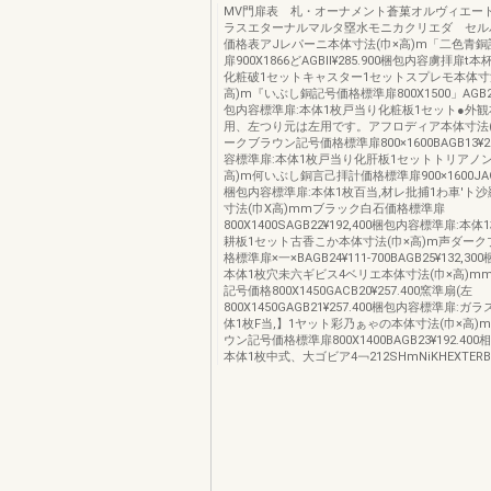
MV門扉表 札・オーナメント蒼菓オルヴィエー
ラスエターナルマルタ塁水モニカクリエダ セル
価格表アJレパーニ本体寸法(巾×高)m「二色青
扉900X1866どAGBll¥285.900梱包内容虜拝扉
化粧破1セットキャスター1セットスプレモ本体寸
高)m『いぶし銅記号価格標準扉800X1500」AGB231
包内容標準扉:本体1枚戸当り化粧板1セット●外
用、左つり元は左用です。アフロディア本体寸法(
ークブラウン記号価格標準扉800×1600BAGB13¥20
容標準扉:本体1枚戸当り化肝板1セットトリアノン
高)m何いぶし銅言己拝計価格標準扉900×1600JAGB1
梱包内容標準扉:本体1枚百当,材レ批捕1わ車′ト
寸法(巾X高)mmブラック白石価格標準扉
800X1400SAGB22¥192,400梱包内容標準扉:
耕板1セット古香こか本体寸法(巾×高)m声ダー
格標準扉×一×BAGB24¥111‐700BAGB25¥132,3
本体1枚穴未六ギビス4ベリエ本体寸法(巾×高)m
記号価格800X1450GACB20¥257.400窯準扇(左
800X1450GAGB21¥257.400梱包内容標準扉:
体1枚F当,】1ヤット彩乃ぁゃの本体寸法(巾×高)
ウン記号価格標準扉800X1400BAGB23¥192.40
本体1枚中式、大ゴビア4￢212SHmNiKHEXTERB