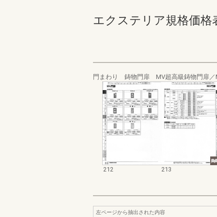
エクステリア規格価格表_200
門まわり 鋳物門扉 MV超高級鋳物門扉／
212
213
左ページから抽出された内容