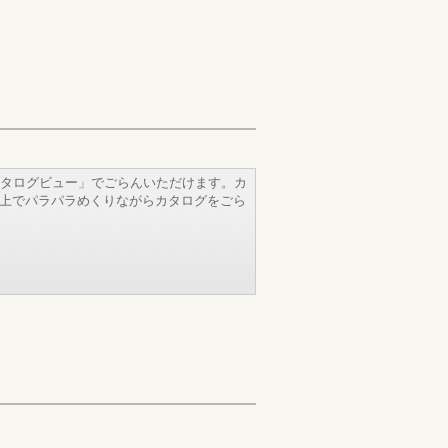
タログビュー」でごらんいただけます。カ
b上でパラパラめくりながらカタログをごら