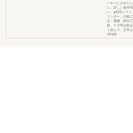
一キーにされたい
い。詳しい条件等
い。●別売シリン
リンダー」の錠に
立・運搬・取付工
故、ケガ等を防止
く読んで、正常な取
OR205