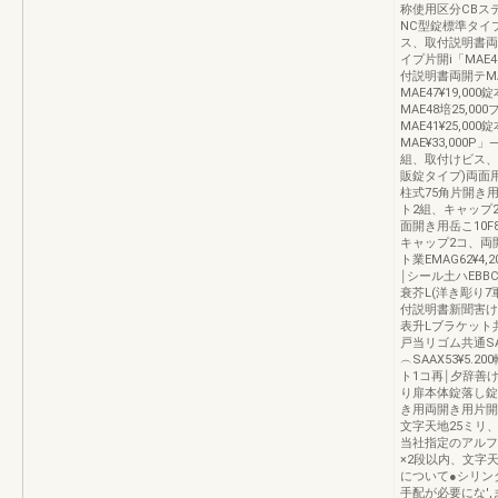
称使用区分CBス
NC型錠標準タイプE
ス、取付説明書両開
イプ片開i「MAE4
付説明書両開テMA
MAE47¥19,
MAE48培25,
MAE41¥25,
MAE¥33,000
組、取付けビス、取
販錠タイプ)両面用
柱式75角片開き用島
ト2組、キャップ
面開き用岳こ10F8
キャップ2コ、両
ト業EMAG62¥4
￨シール土ハEBBC
衰芥L(洋き彫り7軍
付説明書新聞害けE
表升Lブラケット共通
戸当リゴム共通SAZ
︵SAAX53¥5.
ト1コ再￨夕辞善け
り扉本体錠落し錠
き用両開き用片開き
文字天地25ミリ
当社指定のアルフ
×2段以内、文字
について●シリン
手配が必要にな'