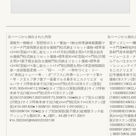
左ページから抽出された内容
右ページから抽出
濯柩竹一聯櫛ポ︲型照明ポスト一奮如一1鮪せ粋帯諫林船圏圏マ
盟ディズニー一機
イポーチ門扉両開き組含せ価格門柱式納まリセット価格=標準扉
ーチ門扉■栂包内
×2+NC型錠×1+落し錠セット×1+F月柱(両開き用)×1片開き組含
形材門扉木樹脂
せ価格門柱式納まリセット価格=標準扉Xl+NC型錠×1+門柱(片開
ージュ一エタ︲ナ
き用)×1親子開き組合せ価格門柱式納まリセット価格=標準扉
ルアルバ土オル
×2+NC型錠×1+落し錠セット×1+門柱(両開を用)×1求蛮倒指鶴回
ｉ′レシェンテイ
扉一末掛製面里廃﹁一 ”同一 一戸 一準咋ヴイエ︲卜一
モニカクリエダ 
カ”弟首は々ュ一一考︲︲才”プフスに咋弗一エン一チ一ク摯ケ
記号価格本体寸法
一窄︲ク主ｂフ茅フ妻ア一薙暮マルタ暴氷モニカクリエダ セ
価格CBステン(塗
ルバサイズ呼称本体寸法(1枚)mm門柱式巾×2CBステン(塗装)
DXl8BBC10¥22,
¥101,900nRln¥112,900■錠タイプ別カロ算額(両開き)サイズ呼称
10008BBD10¥22,
本体寸法(1枚)mm門柱式巾×1CBステン(塗
く10008BBD20¥27
装)06101000¥67,8001000半73,300¥76.166■鈍タイプ別カロ算額
(18BBC40¥33,4
(片聞き)サイズ呼称本体寸法(1枚)mm門程式向十mCBステン(塗
10008BBD40¥33,
装)410+081400■卜800¥101.900D410-卜0910400ニト
10008BBC50¥86.
9001000¥104.700■錠タイプ別加算額(親子開き)錠種類ラッチ錠
(10008B8DS0¥3
アッシュアル甑NCR』■_J都P』44J餅十¥11.300十
高)mm記号価格本
¥16.300204S‖NNIKttEttER10R
装)CBステン(塗装)標
10008BBG10¥22,
0008BBF20¥27.9
く8BBF50¥36.2