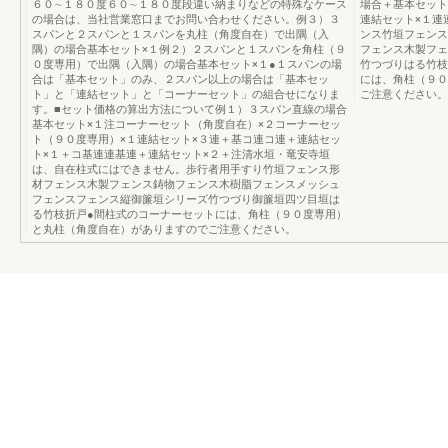
６０∼１８０度６０∼１８０度段違い納まりなどの特殊なケース
場合＋基本セット
の場合は、当社営業窓口までお問い合わせください。例３）３
連結セット×１連
スパンと２スパンと１スパンを丸柱（角度自在）で出隅（入
ンス竹垣フェンス
隅）の場合基本セット×１例２）２スパンと１スパンを角柱（９
フェンス木製フェ
０度専用）で出隅（入隅）の場合基本セット×１●１スパンの場
竹つづりはる竹枝
合は「基本セット」のみ、２スパン以上の場合は「基本セッ
には、角柱（９０
ト」と「連結セット」と「コーナーセット」の組合せになりま
ご注意ください。
す。■セット価格の算出方法について例１）３スパン直線の場合
基本セット×１注コーナーセット（角度自在）×２コーナーセッ
ト（９０度専用）×１連結セット×３連＋基コ連コ連＋連結セッ
ト×１＋コ基連連基連＋連結セット×２＋注清水垣・竜安寺垣
は、自在柱式にはできません。歩行者用手すり竹垣フェンス形
材フェンス木製フェンス鋳物フェンス木樹脂フェンスメッシュ
フェンスフェンス縦御簾垣シリーズ竹つづり御簾垣四ツ目垣は
る竹枝折戸●間柱式のコーナーセットには、角柱（９０度専用）
と丸柱（角度自在）がありますのでご注意ください。