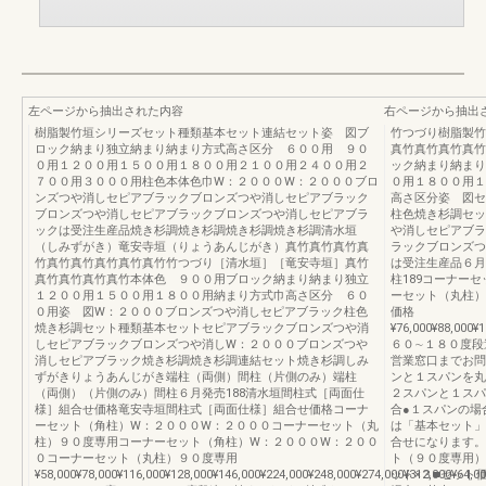
左ページから抽出された内容
右ページから抽出
樹脂製竹垣シリーズセット種類基本セット連結セット姿 図ブ
竹つづり樹脂製竹
ロック納まり独立納まり納まり方式高さ区分 ６００用 ９０
真竹真竹真竹真竹
０用１２００用１５００用１８００用２１００用２４００用２
ック納まり納まり
７００用３０００用柱色本体色巾W：２０００W：２０００ブロ
０用１８００用１
ンズつや消しセピアブラックブロンズつや消しセピアブラック
高さ区分姿 図セ
ブロンズつや消しセピアブラックブロンズつや消しセピアブラ
柱色焼き杉調セッ
ックは受注生産品焼き杉調焼き杉調焼き杉調焼き杉調清水垣
や消しセピアブラ
（しみずがき）竜安寺垣（りょうあんじがき）真竹真竹真竹真
ラックブロンズつ
竹真竹真竹真竹真竹真竹竹つづり［清水垣］［竜安寺垣］真竹
は受注生産品６月
真竹真竹真竹真竹本体色 ９００用ブロック納まり納まり独立
柱189コーナー
１２００用１５００用１８００用納まり方式巾高さ区分 ６０
ーセット（丸柱）
０用姿 図W：２０００ブロンズつや消しセピアブラック柱色
価格
焼き杉調セット種類基本セットセピアブラックブロンズつや消
¥76,000¥88,000¥1
しセピアブラックブロンズつや消しW：２０００ブロンズつや
６０∼１８０度段
消しセピアブラック焼き杉調焼き杉調連結セット焼き杉調しみ
営業窓口までお問
ずがきりょうあんじがき端柱（両側）間柱（片側のみ）端柱
ンと１スパンを丸
（両側）（片側のみ）間柱６月発売188清水垣間柱式［両面仕
２スパンと１スパ
様］組合せ価格竜安寺垣間柱式［両面仕様］組合せ価格コーナ
合●１スパンの場
ーセット（角柱）W：２０００W：２０００コーナーセット（丸
は「基本セット」
柱）９０度専用コーナーセット（角柱）W：２０００W：２００
合せになります。
０コーナーセット（丸柱）９０度専用
ト（９０度専用）
¥58,000¥78,000¥116,000¥128,000¥146,000¥224,000¥248,000¥274,000¥312,000¥64,0
ット×３■セット