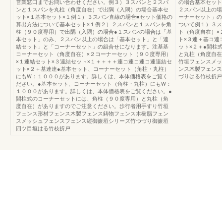
営業窓口までお問い合わせください。例３）３スパンと２スパ
の場合基本セット
ンと１スパンを丸柱（角度自在）で出隅（入隅）の場合基本セ
２スパン以上の場
ット×１基本セット×１例１）３スパン直線の場合■セット価格の
ーナーセット」の
算出方法について基本セット×１例２）２スパンと１スパンを角
ついて例１）３ス
柱（９０度専用）で出隅（入隅）の場合●１スパンの場合は「基
ト（角度自在）×
本セット」のみ、２スパン以上の場合は「基本セット」と「連
ト×３連＋基コ連
結セット」と「コーナーセット」の組合せになります。注基基
ット×２＋●間柱
コーナーセット（角度自在）×２コーナーセット（９０度専用）
と丸柱（角度自在
×１連結セット×３連結セット×１＋＋＋＋連コ連コ連コ連連結セ
竹垣フェンスメッ
ット×２＋基連連●基本セット、コーナーセット（角柱・丸柱）
ンス木製フェンス
にもW：１０００があります。詳しくは、本体価格表をご覧く
づりはる竹枝折戸
ださい。●基本セット、コーナーセット（角柱・丸柱）にもW：
１０００があります。詳しくは、本体価格表をご覧ください。●
間柱式のコーナーセットには、角柱（９０度専用）と丸柱（角
度自在）がありますのでご注意ください。歩行者用手すり竹垣
フェンス形材フェンス木製フェンス鋳物フェンス木樹脂フェン
スメッシュフェンスフェンス縦御簾垣シリーズ竹つづり御簾垣
四ツ目垣はる竹枝折戸