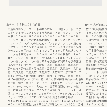
左ページから抽出された内容
右ページから抽出
樹脂製竹垣シリーズセット種類基本セット連結セット姿 図ブ
竹つづり樹脂製竹
ロック納まり独立納まり納まり方式高さ区分 ６００用 ９０
８００用本体色方
０用１２００用１５００用１８００用２１００用２４００用２
用１２００用巾高
７００用３０００用柱色本体色巾W：２０００W：２０００W：
ンズつや消し柱色
１０００ブロンズつや消しセピアブラックブロンズつや消しセ
ラックブロンズつ
ピアブラックブロンズつや消しセピアブラックは受注生産品本
ック納まり納まり
体色１２００用納まり独立１５００用１８００用方式納まりブ
０用本体色納まり
ロック納まり高さ区分 ９００用 ６００用巾柱色W：２００
や消しW：２００
０W：２０００姿 図セット種類基本セット連結セットブロン
０連結セット［四
ズつや消しブロンズつや消し焼き杉調焼き杉調焼き杉調御簾垣
竹真竹真竹真竹真
（みすがき）竹つづり［御簾垣］真竹・黒竹真竹・黒竹真竹・
側）間柱（片側の
黒竹真竹・黒竹真竹・黒竹真竹・黒竹真竹・黒竹真竹・黒竹真
様］組合せ価格四
竹・黒竹真竹・黒竹真竹・黒竹真竹・黒竹真竹・黒竹真竹・黒
ナーセット（角柱
竹６月発売みすがき端柱（両側）間柱（片側のみ）自在柱自在
（丸柱）９０度専
柱186御簾垣間柱式［両面仕様］組合せ価格御簾垣自在柱式［両
焼き杉調セピアブ
面仕様］組合せ価格コーナーセット（角柱）W：２０００W：２
¥37,000¥47,000¥7
０００コーナーセット（丸柱）９０度専用目隠しコーナー継
６０∼１８０度コ
手：本体色と同じ柱色：ブロンズつや消しコーナーセット（目
本体色と同じ柱色
隠し）W：２０００６０∼１８０度セピアブラックブロンズつや
度段違い納まりな
消しセピアブラックブロンズつや消し焼き杉調焼き杉調
でお問い合わせく
¥50,000¥64,000¥100,000¥106,000¥118,000¥194,000¥212,000¥232,000¥268,000¥56,00
ンを丸柱（角度自
６０∼１８０度段違い納まりなどの特殊なケースの場合は、当社
２）２スパンと１