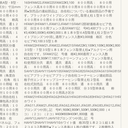
表A型・B型・
165HFAM22JFAM22SFAM22¥3,100 ８００用高： ８００用
区分）寸法mm
フェンス高８００用６００用６００用８００用６００用８００
６００用８０
用●別売品の連結部品は、自在柱についている連結部品の予備で
００用４００
す。ブラックホワイトブロンズつや消し取替え柱１型８００用
 号名 称高
６００用８００用６００用８００用
用共 通１２
HFAM12HFAM11JFAM12JFAM11SFAM12部材価格表セピア色
０用６００用
区 分注６００用フェンス高SFAM11記 号¥3,400ブラック１本
００用高：１
¥3,400¥3,000¥3,400¥3,000１本１本９型６A型取替え柱２型ホワ
０用高： ４
イトブロンズつや消し適用フェンス入数¥3,000価 格区 分色
用高：１００
セピア¥3,100３S型１本
分使用区分価
HFAM22HFAM21JFAM22JFAM21SFAM22¥3,100¥3,100¥2,800¥2,800
０用高：１０
３S型・７型３S型１本１本フェンス取替え柱●アルクリーン用
０用高：１０
自在柱です。SFAM21記 号価 格¥2,800適用フェンス入数
０用高： ８
¥22,500¥19,300¥17,100アルクリーンフェンス・フェンス取替え
０用高： ８
柱使用区分共 通共 通共 通高： ６００用高： ８００用
用高：１００
高： ８００用高： ６００用高： ４００用高： ６００用
０用共 通共
SAHV12SAHV11SAHV10SFAM21SFAG82SFAG62SFAG61SFAG81SFAG8
本（角度自
セピアブラックセピアブラック自在柱コーナーヒンジ連結部品
角 柱角 柱１
格子付エンドキャップコーナーヒンジ取替え柱２型名 称自
００用端 柱
在柱式別売品 ６００用 ８００用共 通 ８００用共 通
０００用８０
６００用共 通 ６００用 ４００用区 分３S型本体名 称
付１０００用
６００用８００用４００用高さ区分
０用自在柱１
HFAM21HFAG82HFAG62HFAG61HFAG81HFAG83HFAG12HFAG11HFAG10
梱包高さ区分
ホワイト
０用高：１０
JFAG11JFAM21JFAG82JFAG62JFAG61JFAG81JFAG83JFAG12JFAG10
用１０００用
ブロンズつや消し記 号¥1,900¥2,800¥1,500¥1,500¥2,000（４
用８００用コ
コ）（２コ）（２コ）¥400¥800¥400¥1,800価 格
本体自 在
JAHV12JAHV11JAHV10ブロンズつや消し記 号
パネルは、フェ
HAHV12HAHV11HAHV10ホワイト価 格3S型１本２コ１組１本
巾：２０００
２コ４コ入数梱包●フェンス本体は１枚の価格です。２枚梱包入