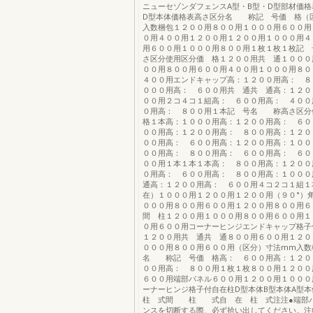
ニューセゾンダフェンスA型・B型・D型部材価格
D型本体価格表高さ区分名 称記 号価 格（
入数梱包１２００用８００用１０００用６００用
０用４００用１２００用１２００用１０００用４
用６００用１０００用８００用１枚１枚１枚記
さ区分使用区分価 格１２００用共 通１０００
００用８００用６００用４００用１０００用８０
４００用エンドキャップ高：１２００用高： ８
０００用高： ６００用共 通共 通高：１２０
００用２コ４コ１組高： ６００用高： ４００
０用高： ８００用１本記 号名 称高さ区
格１本高：１０００用高：１２００用高： ６０
００用高：１２００用高： ８００用高：１２０
００用高： ６００用高：１２００用高：１００
００用高： ８００用高： ６００用高： ６０
００用１本１本１本高： ８００用高：１２００
０用高： ６００用高： ８００用高：１００
通高：１２００用高： ６００用４コ２コ１組１
在）１０００用１２００用１２００用（９０°）
０００用８００用６００用１２００用８００用６
間 柱１２００用１０００用８００用６００用１
０用６００用コーナーヒンジエンドキャップ格子
１２００用共 通共 通８００用６００用１２０
０００用８００用６００用（区分）寸法mm入数
名 称記 号価 格高： ６００用高：１２０
００用高： ８００用１枚１枚８００用１２００
６００用端部パネル６００用１２００用１０００
ーナーヒンジ格子付自在柱D型本体B型本体A型
柱 式間 柱 式自 在 柱 式注注●端部
ンスを切断する際、必ず拾い出してください。注