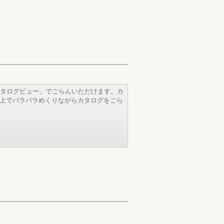
タログビュー」でごらんいただけます。カ
b上でパラパラめくりながらカタログをごら