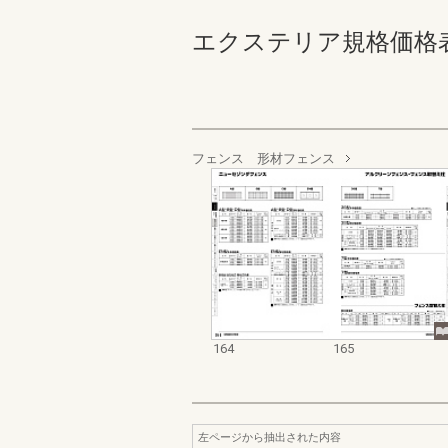
エクステリア規格価格表_200
フェンス 形材フェンス
164
165
左ページから抽出された内容