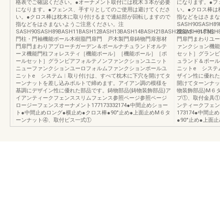
格表でご確認ください。●オーナメント取付には枕木３本が必要
になります。●フ
になります。●フェンス、手すりとしてのご使用は避けてくださ
い。●クロス棒は
い。●クロス棒は枕木に取り付けるまで連結部が回転しますので
指などをはさまな
指などをはさまないようご注意ください。注
SASH90SASH89
SASH90SASH89BASH11BASH12BASH13BASH14BASH21BASH22SASH81SASH8
機能ポール門柱・
門柱・門袖機能ポール木樹脂門扉門 戸木製門扉鋳物門扉形材
門扉門まわりユー
門扉門まわりアプローチガーデン＆ポールナチュランドオルテ
ァンクション機能
ーヌ機能門柱フォレスティ［機能ポール］［機能ポール］［ポ
セット］グランビ
ールセット］グランビアフォルテノンファンクションユニット
ュランド＆ポール
ニューファンクションユーロフォルムファンクションポールユ
ニットe システム
ニットe システム︱取り付けは、すべて枕木に下穴を開けてタ
ザイン性に優れた
ーンナットを差し込みボルトで締めます。アイアン調の模様を
開けてターンナッ
基調にデザイン性に優れた部品です。鋳物部品(鋳物装飾部品)ア
物装飾部品)M６
イアンティークフェンススリムフェンス参照ページ参照ページ
プ①、取付金具①
ロージーフェンスオーナメント177173332174●中間止めショー
ンティークフェン
ト●中間止めロング●横止め●クロス棒●90°止め●上面止めM６タ
173174●中間
ーンナット④、取付ビス一式①
●90°止め●上