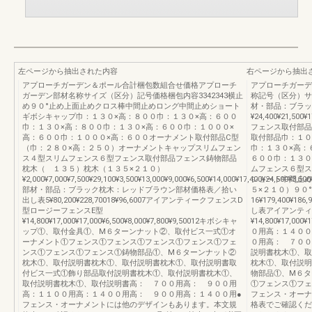
左ページから抽出された内容
右ページから抽出
アプローチガーデン＆ポール合計梱包数組合せ価格アプローチ
アプローチガーデ
ガーデン部材名称サイズ（区分）記号価格梱包内容3342343横止
称記号（区分）サイ
め９０°止め上面止めクロス棒中間止めロング中間止めショート
材・部品：ブラッ
ギボシキャップ巾：１３０×高：８００巾：１３０×高：６００
¥24,400¥21,500¥1
巾：１３０×高：８００巾：１３０×高：６００巾：１０００×
フェンス取付部品
高：６００巾：１０００×高：６００オーナメント取付部品C型
取付部品巾：１０
（巾：２８０×高：２５０）オーナメントキャップスリムフェン
巾：１３０×高：
ス４型スリムフェンス６型フェンス取付部品フェンス鋳物部品
６００巾：１３０
枕木（ １３５）枕木（１３５×２１０）
ムフェンス６型ス
¥2,000¥7,000¥7,500¥29,100¥3,500¥13,000¥9,000¥6,500¥14,000¥17,400¥24,500¥3,500
ショート中間止め
部材・部品：ブラック枕木：レッドブラウン部材価格表／拾い
５×２１０）９０
出し表5¥80,200¥228,70018¥96,6007アイアンティークフェンスD
16¥179,400¥18
型ロージーフェンスE型
し表アイアンティ
¥14,800¥17,000¥17,000¥6,500¥8,000¥7,800¥9,50012キボシキャ
¥14,800¥17,000
ップ①、取付金具①、M６ターンナット②、取付ビス一式①オ
０用高：１４００
ーナメント①フェンス①フェンス①フェンス①フェンス①フェ
０用高： ７００
ンス①フェンス①フェンス①鋳物部品①、M６ターンナット②
説明書枕木①、取
枕木①、取付説明書枕木①、取付説明書枕木①、取付説明書取
枕木①、取付説明
付ビス一式①飾り部品取付説明書枕木①、取付説明書枕木①、
物部品①、M６タ
取付説明書枕木①、取付説明書高： ７００用高： ９００用
①フェンス①フェ
高：１１００用高：１４００用高： ９００用高：１４００用●
フェンス・オーナ
フェンス・オーナメントには他のデザインもあります。本文規
格表でご確認くだ