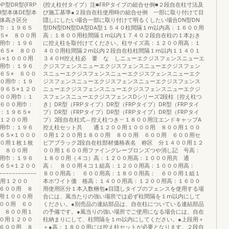
P型DR型(FRP
(控え柱付タイプ）注■FRPタイプの組合せ例■２段自在柱寸法及
H型本体DE型本
び施工基準●２段自在柱使用時の組合せ例 一部に取り付けて目
本体高さ区分
隠しにしたい場合一部に取り付けて明るくしたい場合DN型DN
巾：１９６５
型DN型DN型DA型DA型１５４０柱間隔１m以内高：１６００用
５× ８００用
高：１８００用柱間隔１m以内１７４０２段自在柱の１本おき
０用巾：１９６
に控え柱を取付けてください。柱サイズ高：１２００用高：１
６５× ８００
４００用柱間隔２m以内２段自在柱柱間隔１m以内１１４０１
５×１０００用
３４０H控え柱必 要 な しニューエクジスフェンスニューエ
０用巾：１９６
クジスフェンスニューエクジスフェンスニューエクジスフェン
６５× ６００
スニューエクジスフェンスニューエクジスフェンスニューエク
００用巾：１９
ジスフェンスニューエクジスフェンスニューエクジスフェンス
９６５×１２０
ニューエクジスフェンスニューエクジスフェンスニューエクジ
８００用巾：１
スフェンスニューエクジスフェンスDシリーズ2段柱［控え柱つ
 ６００用巾：
き］DR型（FRPタイプ）DR型（FRPタイプ）DR型（FRPタイ
巾：１９６５×
プ）DR型（FRPタイプ）DR型（FRPタイプ）DR型（FRPタイ
×１２００用
プ）2段自在柱式︵控え柱つき︶１８００用注エンドキャップA
０用巾：１９６
控え柱セット共 通１２００用１０００用 ８００用１００
６５×１０００
０用１２００用１８００用 ８００用 ６００用 ６００用セ
００用１枚１枚
ピアブラック2段自在柱部材価格表名 称区 分１４００用１２
× ８００用
００用１６００用ファイングレーブロンズつや消し記 号高：
０用巾：１９６
１８００用（４コ）高：１２００用高：１０００用共 通
６５×１２００
高： ８００用４コ１組高：１２００用高：１０００用高：
−−−−−−−−
８００用高： ６００用高：１８００用高： ６００用１組１
００用１２００
本ホワイト価 格高：１４００用高：１２００用高：１６００
６００用 ８
用使用区分１本入数梱包●目隠しタイプのフェンスを使用する場
用１０００用
合には、風当たりの強い場所では必ず柱間隔を１m以内にして
００用 ６０
ください。●別売品の連結部品は、自在柱についている連結部品
 ８００用１
の予備です。●風当りの強い場所でご使用になる場合には、自在
０用１２００
柱納まりにして、柱間隔を１m以内にしてください。●上段用＋
６００用 ８
＋●高：１８００用には控え柱セットが必要となります。２段自