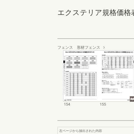
エクステリア規格価格表_200
フェンス 形材フェンス
154
155
左ページから抽出された内容