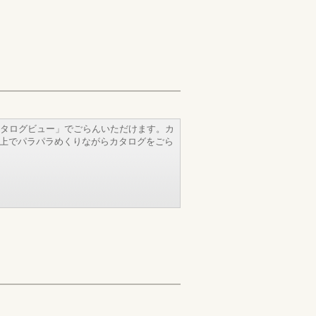
タログビュー」でごらんいただけます。カ
b上でパラパラめくりながらカタログをごら