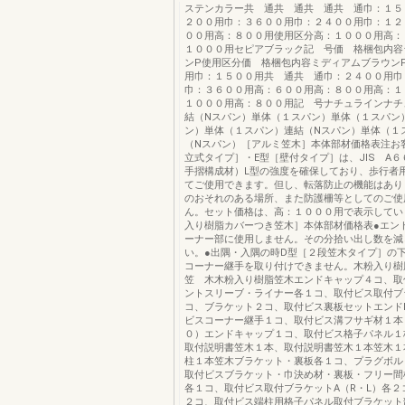
ステンカラー共 通共 通共 通共 通巾：１５
２００用巾：３６００用巾：２４００用巾：１２
００用高：８００用使用区分高：１０００用高：
１０００用セピアブラック記 号価 格梱包内容
ンP使用区分価 格梱包内容ミディアムブラウン
用巾：１５００用共 通共 通巾：２４００用巾
巾：３６００用高：６００用高：８００用高：１
１０００用高：８００用記 号ナチュラインナチ
結（Nスパン）単体（１スパン）単体（１スパン
ン）単体（１スパン）連結（Nスパン）単体（１
（Nスパン）［アルミ笠木］本体部材価格表注お
立式タイプ］・E型［壁付タイプ］は、JIS A
手摺構成材）L型の強度を確保しており、歩行者
てご使用できます。但し、転落防止の機能はあり
のおそれのある場所、また防護柵等としてのご使
ん。セット価格は、高：１０００用で表示してい
入り樹脂カバーつき笠木］本体部材価格表●エン
ーナー部に使用しません。その分拾い出し数を減
い。●出隅・入隅の時D型［２段笠木タイプ］の
コーナー継手を取り付けできません。木粉入り樹
笠 木木粉入り樹脂笠木エンドキャップ４コ、取
ントスリーブ・ライナー各１コ、取付ビス取付ブ
コ、ブラケット２コ、取付ビス裏板セットエンド
ビスコーナー継手１コ、取付ビス溝フサギ材１本
０）エンドキャップ１コ、取付ビス格子パネル１
取付説明書笠木１本、取付説明書笠木１本笠木１
柱１本笠木ブラケット・裏板各１コ、プラグボル
取付ビスブラケット・巾決め材・裏板・フリー間
各１コ、取付ビス取付ブラケットA（R・L）各２
２コ、取付ビス端柱用格子パネル取付ブラケット