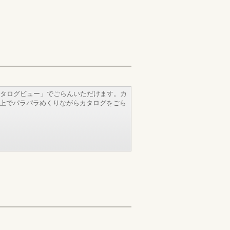
タログビュー」でごらんいただけます。カ
b上でパラパラめくりながらカタログをごら