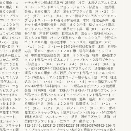
００用巾：１
ナチュライン部材名称番号12345間 柱笠 木埋込みアルミ笠木
００用高：６
ストレートエンドキャップセットジョイント部品セット使用区
８００用高：
分高：８００用共 通共 通セピアブラック価 格（×２）（×
ライトブラウ
２）（×２）（×１）（×４）セット価格アルミ笠木エンドキャッ
P巾：１２００
プセットストレート12番号部材名称笠 木間 柱埋込み共 通
：１２００用
セット価格使用区分共 通高：８００用価 格ジョイント部品
０００用高：
セットアルミ笠木コーナー継手セット共 通（×１）（×２）23
ュラインD型連
番号1笠 木部材名称間 柱埋込み共 通セット価格使用区分
）連結（Nスパ
高：８００用価 格エンドR型セット巾：１２００用 中間笠木
スパン）連結
巾：１２００用 端部笠木巾：１２００用 端部笠木（×２）
客様へD型［柱
（×１）（×２）ストレート53412番号部材名称笠 木間 柱埋込
６６０１（住宅用
み共 通セット価格巾：１２００用 端部笠木巾：１２００
用補助手摺とし
用 中間笠木使用区分共 通高：８００用価 格共 通6笠木ジ
ません。転落
ョイント部品セット笠木エンドキャップセット２段用ブラケッ
用はできませ
ト部品セット（×４）（×２）（×４）（×４）（×４）（×４）セ
ます。［木粉
ット価格5432番号1部材名称セピアブラック共 通使用区分共
ドキャップはコ
通高：８００用価 格２段用ブラケット部品セットアルミ笠木
らしてくださ
エンドR型セットアルミ笠木コーナー継手セット笠 木間 柱埋
下段笠木には、
込み（×４）（×４）（×２）（×４）（×４）セット価格アルミ笠
脂カバーつき
木65432番号1部材名称ストレート埋込みセピアブラック使用区
付ビスジョイ
分価 格789間 柱笠 木格子パネル格子パネル取付ブラケット
ラケットB４
部品セット格子パネルエンドキャップジョイント部品セットエ
R形部品、取付
ンドキャップセット高：８００用共 通共 通高：８００用間
（長１５０
柱用端柱用共 通巾：１２００用 端部笠木（×４）（×１）（×
枚笠木１本、
２）（×２）（×２）（×３）（×２）（×２）（×３）セット価格
本笠木１本間
笠木エンドキャップセット笠木ジョイント部品セット64523番号
ト１セット、
1部材名称笠 木ストレート共 通共 通使用区分共 通価 格
柱ジョイント
壁付けブラケットセット笠木コーナー継手セット
コ、ブラケット
132435▽GL1232112433533422321511853243976516242364ラ
部品セット間
イトブラウンPライトブラウンP木粉入り樹脂カバーつき木粉入