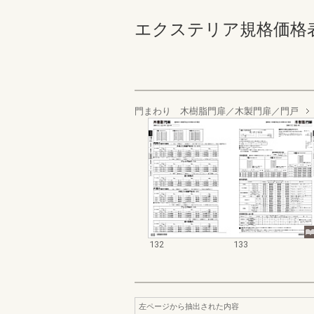
エクステリア規格価格表_200
門まわり 木樹脂門扉／木製門扉／門戸
132
133
左ページから抽出された内容