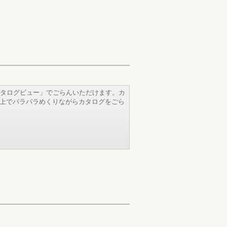
タログビュー」でごらんいただけます。カ
b上でパラパラめくりながらカタログをごら