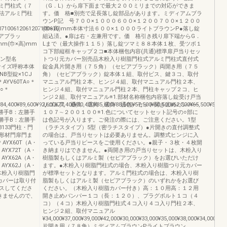
ミ門柱式（７
（G．L）から扉下面まで最大２００ミリまでの対応ができま
法アルミ門柱
す。価 格■別売で足長落し錠部品があります。ミディアムブラ
ウンP記 号７００×１０００６００×１２００７００×１２００
07100612061207100610
(巾×高)mm本体寸法６００×１０００ライトブラウンP●落し錠
アブラッ
組込済。●扉は右・左兼用です。価 格引き残り扉下端からG．
mm(巾×高)mm
Lまで（最大操作１１５）落し錠ツマミ８８本体１枚、受ツボ１
コ下部縦框キャップ２コ■本体梱包内容(共通)標準扉戸当りセッ
ザイン型名
トつり元カバー別売品木粉入り樹脂門柱式アルミ門柱式直付式
開きサイズ呼称本体
錠金具片開き用（７５角）（セピアブラック）両開き用（７５
B型錠×1CJ
角）（セピアブラック）錠本体１組、取付ビス、鍵３コ、取付
AYV60TA○＊
マニュアル門柱２本、ヒンジ４組、取付マニュアル門柱２本、
A○＊
ヒンジ４組、取付マニュアル門柱２本、門柱キャップ２コ、ヒ
ンジ２組、取付マニュアル※1.部材名称梱包内容落し錠受け戸当
4,400¥89,600¥92,600¥77,400¥80,400¥85,600¥88,600¥57,500¥60,500¥62,500¥65,500¥57,500
りゴム共 通共 通共 通共 通色／セット開き止めバンパー
勝手B：左勝手
１０７∼２００１００※1.色についてセットセット記号の○部に
勝手B：左勝手
は色記号が入ります。ご発注の際には、ご注意ください。1型
3133門柱・門
（ラチスタイプ）5型（密ラチスタイプ）●片開きの直付調整式
形材門扉門ま
の場合は、戸当りセットは必要ありません。調整式ヒンジに入
YX60T（A・
っている戸当りピースをご使用ください。●親子・３枚・４枚開
AYX72T（A・
き納まりはできません。●両開き用の戸当りセットは、木粉入り
AYX62A（A・
樹脂製もしくはアルミ製（セピアブラック）をお選びいただけ
AYX62J（A・
ます。●木粉入り樹脂門柱式の場合、木粉入り樹脂つり元カバー
●木粉入り樹脂門
が標準セットとなります。アルミ門柱式の場合は、木粉入り樹
カバーは取り付
脂製もしくはアルミ製（セピアブラック）のいずれかをお選び
スしてくださ
ください。（木粉入り樹脂カバー付き）高：１０用高：１２用
きませんので、
開き止めバンパー１コ（長：１２０）、プラグボルト１コ（４
コ）（４コ）木粉入り樹脂門柱式４コ入り４コ入り門柱２本、
ヒンジ２組、取付マニュアル
¥34,000¥37,000¥39,000¥42,000¥30,000¥33,000¥35,000¥38,000¥34,000¥34,
片開き用（７８角）ミディアムブラウンPライトブラウン