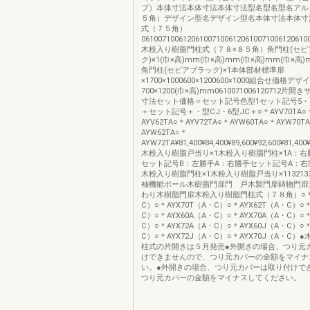
プ）本体寸法本体寸法本体寸法型名型名型名アル
５角）デザイン型名デザイン型名本体寸法本体寸
式（７５角）
0610071006120610071006120610071006120610
木粉入り樹脂門柱式（７８×８５角）角門柱(セピ
ク)×1(巾×高)mm(巾×高)mm(巾×高)mm(巾×高)
角門柱(セピアブラック)×1本体部材標準扉
×1700×1000600×1200600×1000組合せ価格デ
700×1200(巾×高)mm0610071006120712片
寸法セット価格＝セット記号色型1セット記号5・N
＋セット記号＋・型CJ・6型JC＋○＊AYV70TA○＊
AYV62TA○＊AYV72TA○＊AYW60TA○＊AYW70T
AYW62TA○＊
AYW72TA¥81,400¥84,400¥89,600¥92,600¥81,400¥8
木粉入り樹脂戸当り×1木粉入り樹脂門柱×1A：右
セット記号B：左勝手A：右勝手セット記号A：右
木粉入り樹脂門柱×1木粉入り樹脂戸当り×113213
袖機能ポール木樹脂門扉門 戸木製門扉鋳物門扉
わり木樹脂門扉木粉入り樹脂門柱式（７８角）○＊A
C）○＊AYX70T（A・C）○＊AYX62T（A・C）○＊
C）○＊AYX60A（A・C）○＊AYX70A（A・C）○＊
C）○＊AYX72A（A・C）○＊AYX60J（A・C）○＊
C）○＊AYX72J（A・C）○＊AYX70J（A・C）
柱式の片開きは５月発売●外開きの場合、つり元
けできませんので、つり元カバーの金額をマイナ
い。●外開きの場合、つり元カバーは取り付けで
つり元カバーの金額をマイナスしてください。