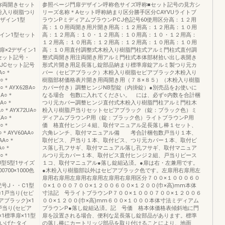
呼称両開きセット
参照ページ門扉デザイン呼称色サイズ呼称■セット記号の見方シ
粉入り樹脂つり
リーズ名称＊Aセット呼称納まり区分勝手区分CAYVUライトブ
色デザイン1型
ラウンPミディアムブラウンPCJ色記号60使用区分高：１２用
高：１０用両開き用片開き用高：１２用高：１２用高：１０用
・デザイン1型セット
高：１２用高：１０・１２用高：１０用高：１０・１２用高：
１２用高：１０用高：１２用高：１２用高：１０用高：１０用
・標準扉×2デザイン1
高：１０用直付調整式木粉入り樹脂門柱式アルミ門柱式直付調
セット記号・
整式両開き用注両開き用アルミ門柱式本体部材拾い出し表開き
JCセット記号
形式片開き用足長落し錠部品納まり標準扉錠アルミ製つり元カ
A○＊
バー（セピアブラック）木粉入り樹脂セピアブラック木粉入り
A○＊
樹脂部材価格表片開き用両開き用（７８×８５）（木粉入り樹脂
○＊AYX62BA○
カバー付き）調整ヒンジNB型錠（内掛錠）●別売品をお使いに
UA○＊
なる場合 包数に入れてください。 には、必ず○内数を合計梱
UA○＊
つり元カバー調整ヒンジ直付式木粉入り樹脂門柱アルミ門柱木
A○＊AYX72UA○
粉入り樹脂戸当りセットセピアブラック（錠：ブラック色）ミ
KA○＊
ディアムブラウンP用（錠：ブラック色）ライトブラウンP用
A○＊
価 格直付ヒンジ４組、取付マニュアル足長落し棒１セット、
○＊AYV60AA○
六角レンチ、取付マニュアル備 考合計梱包数戸当り１本、
AA○＊
取付ビス、戸当り１本、取付ビス、つり元カバー１本、取付ビ
A○＊
ス落し孔フサギ、取付マニュアル落し孔フサギ、取付マニュア
A○＊
ルつり元カバー１本、取付ビス直付ヒンジ２組、戸当りピース
JJ型5型1サイズ
１コ、取付マニュアル●落し錠組込済。●扉は右・左兼用です。
0700×1000色
●木粉入り樹脂部以外はセピアブラック色です。左扉用右扉用左
扉用右扉用左扉用右扉用左扉用右扉用区分７００×１０００６０
ット記号J・・C1型
０×１０００７００×１２００６００×１２００(巾×高)mm本体
×1戸当り(セピ
寸法記 号ライトブラウンP７００×１０００７００×１２００６
アブラック)×1
００×１２００(巾×高)mm６００×１０００本体寸法ミディアム
戸当り(セピア
ブラウンP●落し錠組込済。記 号価 格本体価格表傾斜地に門
1標準扉×11型
扉を設置される場合、便利な足長落し錠部品があります。標準
密いげたタイ
の落し棒にカートリッジ部品を取り付けることにより、地面