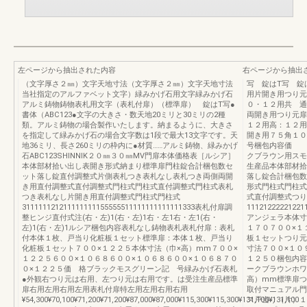
左ページから抽出された内容
右ページから抽出
（文字厚さ２㎜）文字天地寸法（文字厚さ２㎜）文字天地寸法
写 錠はT写 錠
当社指定のアルファベット文字）緑みかげ石用文字緑みかげ石
用片開き用つり元
アルミ鋳物鋳物表札用文字（表札付扉）（標準扉） 錠はT写●
０・１２用共 通
書体（ABC123●文字の大きさ・数天地20ミリと30ミリの2種
両開き用つり元扉
類。アルミ鋳物の場合製作いたします。納まるように、大きさ
１２用高：１２用
を指定して緑みかげ石の場合文字数は1段で最大13文字です。天
開き用７５角１
地36ミリ、長さ260ミリの枠内に●材質……アルミ鋳物、緑みかげ
号梱包内容価 
石ABC123SHINNIK２０㎜３０㎜MV門扉本体価格表［ルシア］
クブラウン用スモ
本体部材拾い出し表開き形式納まり標準扉門柱錠合計梱包数セ
生産品本体部材拾
ット落し錠直付調整式片側表札つき表札なし表札つき両側両開
落し錠合計梱包数
き用直付調整式直付調整式門柱式門柱式直付調整式門柱式表札
形式門柱式門柱式
つき表札なし片開き用直付調整式門柱式門柱式
式直付調整式つり
311111121211111111155555511111111111111333表札付扉調
1112122222122
整ヒンジ直付式注(右・左)1(右・左)1右・左1右・左1(右・
アンジェラ本体寸
左)1(右・左)1ルシア梱包内容表札なし鋳物表札表札付扉：表札
１７０７００×１
付本体１枚、戸当り化粧板１セット標準扉：本体１枚、戸当り
板１セットつり元
化粧板１セット７００×１２２５本体寸法（巾×高）mm７００×
寸法７００×１０
１２２５６００×１０６８６００×１０６８６００×１０６８７０
１２５０梱包内容
０×１２２５価 格ブラックモスグリーン記 号緑みかげ石表札
ークブラウンホワ
●外観右つり元は右用、左つり元は右用です。は受注生産品標準
高）mm標準扉つ
扉右用左用右用左用表札付扉特左用左用右用右用
取付マニュアル門
¥54,300¥70,100¥71,200¥71,200¥87,000¥87,000¥115,300¥115,300¥131,100¥131,100
ス戸当り（片）１