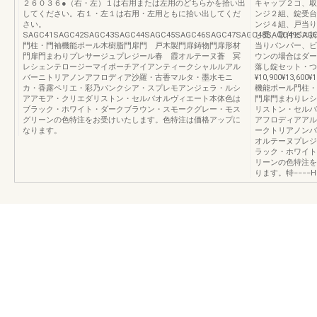
２６０３６●（右・左）１は右用または左用のどちらかを拾い出
キャップ２コ、取
してください。右１・左１は右用・左用ともに拾い出してくだ
ンジ２組、錠受台
さい。
ンジ４組、戸当り
SAGC41SAGC42SAGC43SAGC44SAGC45SAGC46SAGC47SAGC48SAGC49SAGC
し受、取付ビス折
門柱・門袖機能ポール木樹脂門扉門 戸木製門扉鋳物門扉形材
当りバンパー、ビ
門扉門まわりプレサージュプレジール春 霞オルテーヌ蒼 冥
ウンの場合はダー
レシェンテロージーマイポーチアイアンティークシャルルアル
落し錠セット・つ
バーニトリアノンアフロディア沙羅・古香マルタ・墨水モニ
¥10,900¥13,6
カ・香露ペリエ・彩乃バンクシア・スプレモアンジェラ・ルシ
機能ポール門柱・
アアモア・クリエダリストン・セルバオルヴィエート本体色は
門扉門まわりレシ
ブラック・ホワイト・ダークブラウン・スモークグレー・モス
リストン・セルバ
グリーンの色特注をお受けいたします。色特注は価格アップに
アフロディアアル
なります。
ークトリアノンバ
オルテーヌプレジ
ラック・ホワイト
リーンの色特注を
ります。特−−−−HM