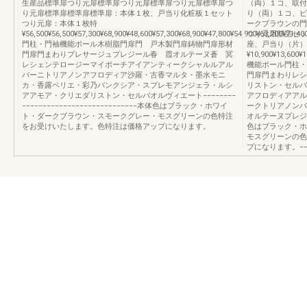
生産品標準扉つり元扉標準扉つり元扉標準扉つり元扉標準扉つ
（両）１コ、取付
り元扉標準扉標準扉標準扉：本体１枚、戸当り化粧板１セット
り（両）１コ、ビ
つり元扉：本体１枚特
ークブラウンの門
¥56,500¥56,500¥57,300¥68,900¥48,600¥57,300¥68,900¥47,800¥54,900
つり元用部品セッ
門柱・門袖機能ポール木樹脂門扉門 戸木製門扉鋳物門扉形材
座、戸当り（片）
門扉門まわりプレサージュプレジール春 霞オルテーヌ蒼 冥
¥10,900¥13,6
レシェンテロージーマイポーチアイアンティークシャルルアル
機能ポール門柱・
バーニトリアノンアフロディア沙羅・古香マルタ・墨水モニ
門扉門まわりレシ
カ・香露ペリエ・彩乃バンクシア・スプレモアンジェラ・ルシ
リストン・セルバ
アアモア・クリエダリストン・セルバオルヴィエート−−−−−−−−
アフロディアアル
−−−−−−−−−−−−−−−−−−−−−−−−−−−−本体色はブラック・ホワイ
ークトリアノンバ
ト・ダークブラウン・スモークグレー・モスグリーンの色特注
オルテーヌプレジ
をお受けいたします。色特注は価格アップになります。
色はブラック・ホ
モスグリーンの色
プになります。−−HM