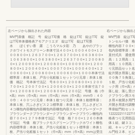
左ページから抽出された内容
右ページから抽出
MV門扉価 格記 号 錠はT写価 格 錠はT写 錠はT写 錠
MV門扉 錠はT
はT写本体価格表アモアクリエダ 錠はT写 錠はT写墨
トンセルバ価 格
水 ぼくすい香 露 こうろマルタ彩 乃 あやのブラッ
梱包内容７００×
クホワイトモスグリーン本体寸法４００×１０００４００×１２
包内容標準扉：本
００８００×１２６３７００×１２６３７００×１０６３８００×
直付式共 通使用
１０６３８００×１０６３８００×１２６３７００×１２００８０
高：１２用高：１
０×１２００９００×１２００８００×１０００９００×１２００
用高：１０用高：
８００×１２００４００×１０００７００×１０００４００×１２
り元部品セット名
００６００×１２００８００×１０００６００×１０００本体寸法
錠片開き用落し錠
標準扉：本体１枚、戸当り化粧板１セットつり元扉：本体１枚
００角７５角落し
価 格記 号本体寸法記 号８００×１２００８００×１２００
１枚、戸当り化
７００×１２００７００×１２００６００×１２００本体寸法７０
ック用（巾×高）
０×１２００８００×１２００８００×１２００記 号価 格（巾
落し錠、落し受け
×高）mm（巾×高）mm（巾×高）mm（巾×高）mm巾：４０
クブラウン用スモ
０巾：４００つり元扉：本体１枚つり元扉：本体１枚標準扉：
き用４枚開き用門
本体１枚、穴ふさぎビス２コ標準扉：本体１枚、穴ふさぎビス
片開き用直付調整
４コ梱包内容梱包内容梱包内容梱包内容スモークグレーダーク
準扉錠門柱セット
ブラウンダークブラウンダークブラウンダークブラウン梱包内
1222222111227
容７００×１２７９本体寸法記 号価 格７００×１２６０本体
格表つり元用部品
寸法記 号価 格ブラックモスグリーンブラックホワイト梱包
体１組、鍵３コ、
内容標準扉：本体１枚、戸当り化粧板１セット標準扉：本体１
組、キャップ２コ
枚、戸当り化粧板１セット（巾×高）mm（巾×高）mmは受注
ル門柱２本、ヒン