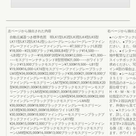
左ページから抽出された内容
右ページから抽出
自動点滅器つき標準色照 明LK1型LK2型LK3型LK4型LK5型
●ハンガーフック
LK11型LK12型LK14J型シルバーグレーシルバーグレーファイン
ださい。●プラン
グレーファイングレーファイングレー−−¥7,500ブラックLB2型
ださい。また、G
¥18,000−−¥23,500ブラック¥6,000LB4型ブラック¥14,500−−−
さい。●インター
−LB3型ブラック−−¥18,000P20型¥18,500¥12,000−−−−−¥21,000−−
地中配管などは別
−−−モスグリーンナチュランドB型照明¥21,000−−−−ホワイトブ
スイッチボックス
ラック¥13,000ブラックモスグリーン¥7,500¥19,500−−LB1型
求めください。写
¥19,000¥16,000−LK16型モスグリーンファイングレーブラック
インA型の場合は
LM3型¥34,000¥25,000¥22,000ブラック¥30,000¥21,000¥18,000ブ
可能）●シールは
ラックファイングレーモスグリーンブラックブラックブラック
２５ミリ シール
ファイングレーモスグリーンLM7型¥30,000¥21,000¥18,000LK20
別売品のネームシ
型¥30,000¥21,000¥18,000ブラックブラックモスグリーンモスグ
面仕様です） ネ
リーンブラックLM5型¥30,000¥21,000¥18,000ブラックモスグリ
H・K・M・N・
ーンファイングレーモスグリーンLM4型¥34,000¥25,000¥22,000
社指定のアルファ
ファイングレーブラックブラックモスグリーンLM6型
文字×２段以内文
¥30,000¥21,000¥18,000ブラックファイングレーモスグリーン
す。外側から見て
LK18型¥30,000¥21,000¥18,000ホワイトLK17型
い。●ステンレス
¥30,000¥21,000¥18,000ファイングレーモスグリーンブラックブ
す。詳しくは、当
ラックファイングレーモスグリーンLK19型
２型の打ち抜き文
¥24,000¥15,000¥12,000ブラックブラックモスグリーンファイン
８文字×２段以内
グレーファイングレーブラックモスグリーンブラックモスグリ
る側（左・右）を
ーンLM8型¥25,000¥16,000¥13,000ブラックモスグリーンブラッ
ます。ホワイトジ