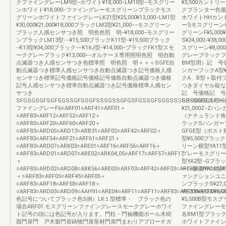
クファイングレーLM9型−ホワイト¥18,000−LM10型−モスグリー
¥3,500カン
ンホワイト¥18,000−ファイングレーモスグリーンブラックモス
クプランター色価 
グリーンホワイトファイングレーLK21型¥25,000¥13,000−LM1型
ホワイトHHカン
¥30,000¥21,000¥18,000ブラックLM2型¥21,000−−モスグリーン
ーSモスグリーンG
ブラック人感センサつき照 明色色照 明−¥18,000−モスグリー
グリーンF¥5,00
ンブラックLM13型−−¥15,500ブラックK11型−¥19,500ブラック
S¥24,000−¥
−K13型¥34,000ブラック−−K16J型−¥14,000−ブラックFK1型スモ
スグリーン¥8,00
ークグレーブラック¥13,000−−オルテーヌ専用照明色照 明自動
グレーブラックフ
点滅器つき人感センサつき色標準照 明色照 明＋＋＋SGFE自
BM型用）記 号
動点滅器つき標準人感センサつき自動点滅器つき記号価格人感
ンガーフックA型¥
センサつき標準記号価格記号価格記号価格自動点滅器つき価格
クA、B型＋取付
記号人感センサつき標準自動点滅器つき記号価格標準人感セン
つきダイヤル錠な
サつき
記 号価格記 号価
SFGSGSGFSGFSGSSGFGSGFSSSGSSGFGSFGSSGFSGSSSSSSSSGSGSFSG
GH−SGFSス
ファイングレーF6○ARF01○ARF41○ARF01＋
¥21,000Z−
○ARF83○ARF12○ARF52○ARF12＋
（ナチュランド角
○ARF83○ARF20○ARF60○ARF20＋
ラックSハンガーフ
○ARF83○ARD05○ARD13○ARB31○ARF02○ARF42○ARF02＋
GFGE型（ポスト
○ARF83○ARF54○ARF21○ARF61○ARF21＋
型¥5,000ブラッ
○ARF83○ARD07○ARK03○ARE01○ARF16○ARF56○ARF16＋
リーン横型YA11型
○ARF83○ARD01○ARD07○ARE02○ARK04,05○ARF17○ARF57○ARF17
グレーモスグリーン
＋
型YA2型−Gブラック
○ARF83○ARD02○ARD08○ARK56○ARE03○ARF03○ARF42○ARF03○ARF83○ARF04○AR
ーン横型YA12型¥1
＋○ARF83○ARF05○ARF45○ARF05＋
ァンクションユニ
○ARF83○ARF18○ARF58○ARF18＋
ンブラックS¥27,00
○ARF83○ARD03○ARD09○AAH91○ARE04○ARF11○ARF11○ARF83○ARF19○ARF59○A
¥9,200¥9,000¥
色記号についてブラック色S例）LK１型標準・ ブラック色の
¥5,500B型モ
場合ARF01.モスグリーンファイングレースモークグレーホワイ
ファイングレーモ
ト記号の頭には色記号が入ります。門柱・門袖機能ポール木樹
名BM1型ブラック
脂門扉門 戸木製門扉鋳物門扉形材門扉門まわりアプローチガ
ホワイトファイン