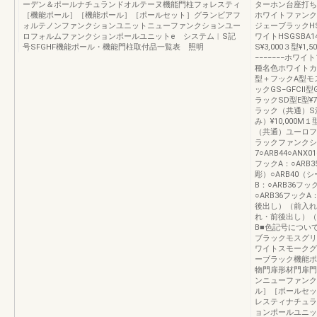
ーデン＆ポールナチュランドオルテーヌ機能門柱フォレスティ
ターホン台座打ち
［機能ポール］［機能ポール］［ポールセット］グランビアフ
ホワイトファンク
ォルテノンファンクションユニットニューファンクションユー
ジェーブラックHS
ロフォルムファンクションポールユニットe システム︱S記
ワイトHSGSB
号SFGHF機能ポール・機能門柱取付品一覧表 照明
S¥3,000３型¥
−−−−−−−ホ
種名色ホワイトカ
型＋フックA型モ
ックGS−GFCⅡ
ラックSD型E型¥7,
ラック（共通）S
み）¥10,000
（共通）ユーロフ
ラックファンクシ
7○ARB44○ANX01
フックA：○ARB3
彫）○ARB40（シ
B：○ARB36フッ
○ARB36フックA
後出し）（前入れ
れ・前後出し）（
B■色記号につい
ブラックモスグリ
ワイトスモークグ
ーブラック機能ポ
物門扉形材門扉門
ンニューファンク
ル］［ポールセッ
レスティナチュラ
ョンポールユニッ