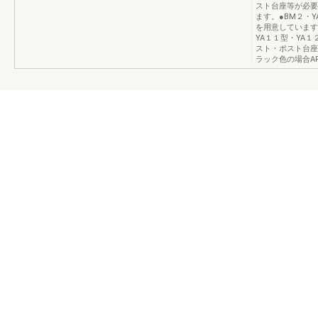
スト台座等が必要で
ます。●BM２・
を用意しています。（
YA１１型・YA
スト・ポスト台座
ラック色の場合AR