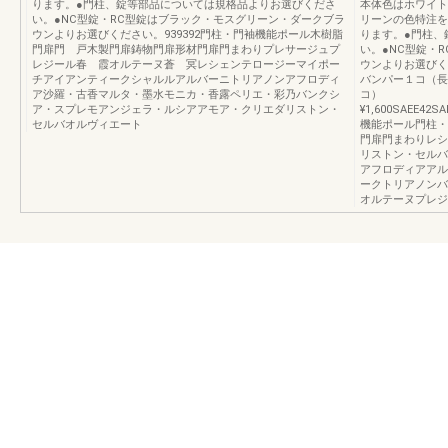
ります。●門柱、錠等部品については規格品よりお選びくださ
本体色はホワイト
い。●NC型錠・RC型錠はブラック・モスグリーン・ダークブラ
リーンの色特注を
ウンよりお選びください。939392門柱・門袖機能ポール木樹脂
ります。●門柱、
門扉門 戸木製門扉鋳物門扉形材門扉門まわりプレサージュプ
い。●NC型錠・
レジール春 霞オルテーヌ蒼 冥レシェンテロージーマイポー
ウンよりお選びく
チアイアンティークシャルルアルバーニトリアノンアフロディ
バンパー１コ（長
ア沙羅・古香マルタ・墨水モニカ・香露ペリエ・彩乃バンクシ
コ）
ア・スプレモアンジェラ・ルシアアモア・クリエダリストン・
¥1,600SAEE42
セルバオルヴィエート
機能ポール門柱・
門扉門まわりレシ
リストン・セルバ
アフロディアアル
ークトリアノンバ
オルテーヌプレジ