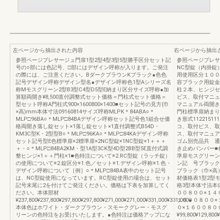
左ページから抽出された内容
右ページから抽出
参照ページプレサージュ門扉1型2型4型3型5型勝手区分セット記
参照ページプレサ
号の○部には色記号、□部にはデザイン呼称が入ります。ご発注
NC型錠（内掛錠
の際には、ご注意ください。BダークブラウンKブラック●色色
用使用区分１００
記号デザイン呼称デザイン型名●デザイン呼称色1型Aシリーズ名
容ブラック用錠金
称Mモスグリーン2型B3型C4型D5型E納まり区分サイズ呼称●加
柱２本、ヒンジセ
算額両開き¥8,500直付調整式セット価格＝門柱式セット価格＝
ビス、取付マニュ
型セット呼称A門柱式900×1600800×1400■セット記号の見方(巾
マニュアル両開き
×高)mm本体寸法09160814サイズ呼称MLPK＊84ABA○＊
門柱標準扉納まり
MLP□96BA○＊MLP□84BAデザイン呼称セット記号色1組合せ価
き形式112215
格両開き落し錠セット×1落し錠セット×1直付調整式B54D・
コ、取付ビス、取
KM3C型K・2型型B○＊MLP□96KA○＊MLP□84KAデザイン呼称
ス、取付マニュア
セット記号型E色標準扉×2標準扉×2NC型錠×1NC型錠×1＋＋＋
ゴム別売品共 通
＋・○＊MLP□84BA2KM・型1A型3CK型4D型2BB型5E直付式調
き止めバンパー■
整ヒンジ×1＋＋門柱×1■色特注について※2.RC型錠（ラッチ錠）
準扉モスグリーン
の使用について※2.錠区分※1.色／セット※1.デザイン呼称※1.色・
ン記 号ブラック
デザイン呼称について［例］○＊MLP□84BA表中のセット記号
ブラック（巾×高
は、NC型錠使用になっています。RC型錠使用の場合は、セット
材価格表1型2型
記号末尾に2を付けてご発注ください。価格は下表を加算してく
格3型本体寸法本
ださい。本体部材
００８００×１４
¥237,800¥237,800¥297,800¥297,800¥271,000¥271,000¥331,000¥331,000●
１６００８００×
本体色はホワイト・ダークブラウン・スモークグレー・モスグ
０×１６００８０
リーンの色特注をお受けいたします。●色特注は価格アップにな
¥99,800¥129,800¥