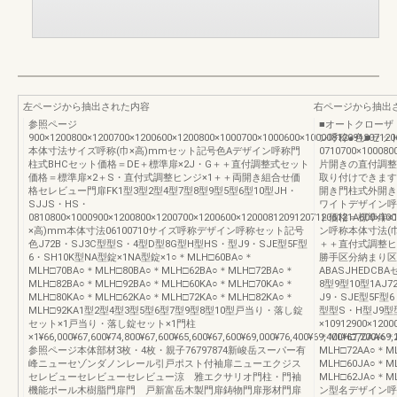
左ページから抽出された内容
右ページから抽出
参照ページ
■オートクローザ
900×1200800×1200700×1200600×1200800×1000700×1000600×10000812091207120
ン呼称●色■セッ
本体寸法サイズ呼称(巾×高)mmセット記号色Aデザイン呼称門
0710700×100080
柱式BHCセット価格＝DE＋標準扉×2J・G＋＋直付調整式セット
片開きの直付調整
価格＝標準扉×2＋S・直付式調整ヒンジ×1＋＋両開き組合せ価
取り付けできます
格セレビュー門扉FK1型3型2型4型7型8型9型5型6型10型JH・
開き門柱式外開き
SJJS・HS・
ワイトデザイン呼
0810800×1000900×1200800×1200700×1200600×120008120912071206121A600×10
ト価格＝標準扉×
×高)mm本体寸法06100710サイズ呼称デザイン呼称セット記号
ン呼称本体寸法(
色J72B・SJ3C型型S・4型D型8G型H型HS・型J9・SJE型5F型
＋＋直付式調整ヒ
6・SH10K型NA型錠×1NA型錠×1○＊MLH□60BA○＊
勝手区分納まり区
MLH□70BA○＊MLH□80BA○＊MLH□62BA○＊MLH□72BA○＊
ABASJHEDCB
MLH□82BA○＊MLH□92BA○＊MLH□60KA○＊MLH□70KA○＊
8型9型10型1AJ
MLH□80KA○＊MLH□62KA○＊MLH□72KA○＊MLH□82KA○＊
J9・SJE型5F型6
MLH□92KA1型2型4型3型5型6型7型9型8型10型戸当り・落し錠
型型S・H型J9型型
セット×1戸当り・落し錠セット×1門柱
×10912900×120
×1¥66,000¥67,600¥74,800¥67,600¥65,600¥67,600¥69,000¥76,400¥69,400¥67,200¥69,
＊MLH□70AA○＊
参照ページ本体部材3枚・4枚・親子76797874新峻岳スーパー有
MLH□72AA○＊M
峰ニューセゾンダノンレール引戸ポスト付袖扉ニューエクジス
MLH□60JA○＊M
セレビューセレビューセレビュー涼 雅エクサリオ門柱・門袖
MLH□62JA○＊M
機能ポール木樹脂門扉門 戸新富岳木製門扉鋳物門扉形材門扉
ン型名デザイン呼