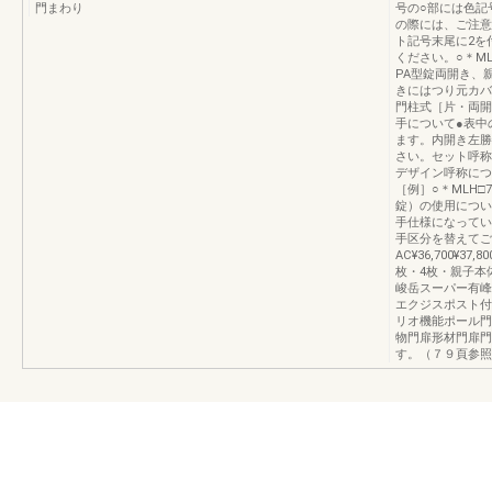
門まわり
号の○部には色記
の際には、ご注意く
ト記号末尾に2を
ください。○＊MLH□6
PA型錠両開き、
きにはつり元カバ
門柱式［片・両開
手について●表中
ます。内開き左勝
さい。セット呼称
デザイン呼称につい
［例］○＊MLH□7
錠）の使用につい
手仕様になってい
手区分を替えてご
AC¥36,700¥37,800
枚・4枚・親子本体部
峻岳スーパー有峰
エクジスポスト付
リオ機能ポール門
物門扉形材門扉門
す。（７９頁参照