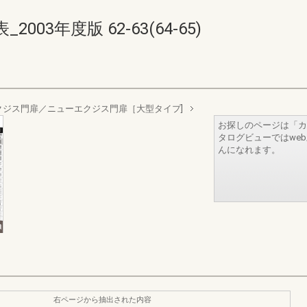
03年度版 62-63(64-65)
ジス門扉／ニューエクジス門扉［大型タイプ]
お探しのページは「カ
タログビューではwe
んになれます。
右ページから抽出された内容