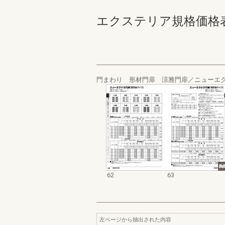
エクステリア規格価格表_20
門まわり 形材門扉 涼雅門扉／ニューエク
62
63
左ページから抽出された内容