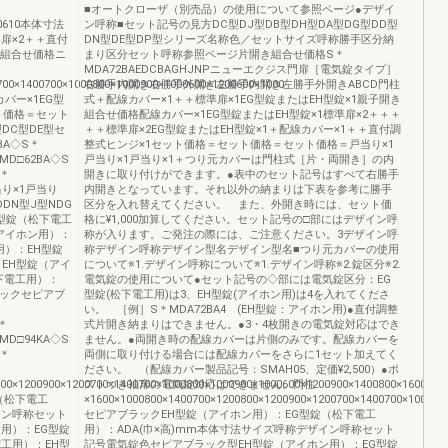
■オートクローザ（別売品）の使用について参照ページ●デザイ
100610本体寸法
ン呼称■セット記号の見方DC型DJ型DB型DH型DA型DG型DD型
扉×2＋＋直付
DN型DE型DP型シリーズ名称色／セットサイズ呼称勝手区分納
き組合せ価格ニ
まり区分セット呼称参照ページ片開き組合せ価格S＊
MDA72BAEDCBAGHJNPニューエクジス門扉［電気錠タイプ］
700×1400700×1000800×1000900×1000600×1200600×1000
右勝手内開き右勝手外開き左勝手内開き左勝手外開きABCD門柱
バー×1EG型
式＋配線カバー×1＋＋標準扉×1EG型錠またはEH型錠×1親子開き
ト価格＝セット
組合せ価格配線カバー×1EG型錠またはEH型錠×1標準扉×2＋＋＋
型DC型DE型セ
＋＋標準扉×2EG型錠またはEH型錠×1＋配線カバー×1＋＋直付調
0BA◇S＊
整式ヒンジ×1セット価格＝セット価格＝セット価格＝戸当り×1
MD□62BA◇S
戸当り×1戸当り×1＋つり元カバーは門柱式［片・両開き］の内
S＊
開きに取り付けができます。●表中のセット記号はすべて右勝手
当り×1戸当り
内開きとなっています。それ以外の納まりは下表を参考に勝手
DDN型J型NDG
区分を入れ替えてください。 また、外開き時には、セット価
G型錠（松下電工
格に¥1,000加算してください。セット記号の□部にはデザイン呼
アイホン用）：
称が入ります。ご発注の際には、ご注意ください。3デザイン呼
用）：EH型錠
称デザイン呼称デザイン型名デザイン型名■つり元カバーの使用
EH型錠（アイ
について※1.デザイン呼称について※1.デザイン呼称※2.錠区分※2.
下電工用）：
電気錠の使用について●セット記号の◇部には電気錠区分：EG
ラックセピアブ
型錠(松下電工用)は3、EH型錠(アイホン用)は4を入れてくださ
い。 ［例］S＊MDA72BA4 (EH型錠：アイホン用)●直付調整
S＊
式片開き納まりはできません。●3・4枚開きの電気錠対応はでき
MD□94KA◇S
ません。●両開き時の配線カバーは片側のみです。配線カバーを
S＊
両側に取り付ける場合には配線カバーをさらに1セット加えてく
ださい。 （配線カバー製品記号：SMAH05、定価¥2,500）●ポ
0×1200900×1200700×1400700×1000800×1000900×1000600×1200900×1400800×1600900×1
ストつき袖扉の電気錠対応はできません。門柱
（松下電工
×1600×1000800×1400700×1200800×1200900×1200700×1400700×1000800
イン呼称セット
セピアブラックEH型錠（アイホン用）：EG型錠（松下電工
用）：EG型錠
用）：ADA(巾×高)mm本体寸法サイズ呼称デザイン呼称セット
工用）：EH型
記号電気錠色セピアブラック型EH型錠（アイホン用）：EG型錠