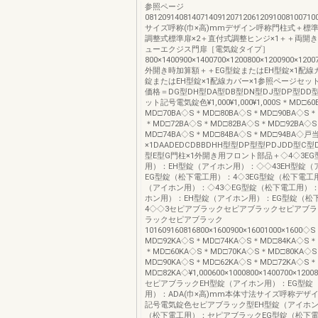
参照ページ
08120914081407140912071206120910081007
サイズ呼称(巾×高)mmデザイン呼称門柱式＋標準
調整式標準扉×2＋直付式調整ヒンジ×1＋＋両開
ューエクジス門扉［電気錠タイプ］
800×1400900×1400700×1200800×1200900×1200
外開き時加算額＋＋EG型錠またはEH型錠×1配線カ
錠またはEH型錠×1配線カバー×1参照ページセッ
価格＝DG型DH型DA型DB型DN型DJ型DP型DD
ット記号電気錠色¥1,000¥1,000¥1,000S＊MD□6
MD□70BA◇S＊MD□80BA◇S＊MD□90BA◇S＊
＊MD□72BA◇S＊MD□82BA◇S＊MD□92BA◇
MD□74BA◇S＊MD□84BA◇S＊MD□94BA◇戸
×1DAADEDCDBBDHH型型DP型型PDJDD型C型
型E型G門柱×1外開き用フロント部品＋◇4◇3E
用）：EH型錠（アイホン用）：◇◇43EH型錠（
EG型錠（松下電工用）：4◇3EG型錠（松下電工
（アイホン用）：◇43◇EG型錠（松下電工用）：
ホン用）：EH型錠（アイホン用）：EG型錠（松
4◇◇3セピアブラックセピアブラックセピアブ
ラックセピアブラック
101609160816800×1600900×16001000×1600◇
MD□92KA◇S＊MD□74KA◇S＊MD□84KA◇S＊
＊MD□60KA◇S＊MD□70KA◇S＊MD□80KA◇
MD□90KA◇S＊MD□62KA◇S＊MD□72KA◇S＊
MD□82KA◇¥1,000600×1000800×1400700×120080
セピアブラックEH型錠（アイホン用）：EG型錠
用）：ADA(巾×高)mm本体寸法サイズ呼称デザ
記号電気錠色セピアブラック型EH型錠（アイホン
（松下電工用）：セピアブラックEG型錠（松下電