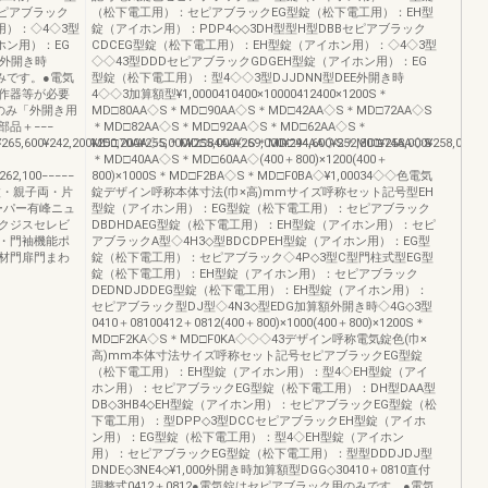
セピアブラック
（松下電工用）：セピアブラックEG型錠（松下電工用）：EH型
用）：◇4◇3型
錠（アイホン用）：PDP4◇◇3DH型型H型DBBセピアブラック
ホン用）：EG
CDCEG型錠（松下電工用）：EH型錠（アイホン用）：◇4◇3型
E外開き時
◇◇43型DDDセピアブラックGDGEH型錠（アイホン用）：EG
みです。●電気
型錠（松下電工用）：型4◇◇3型DJJDNN型DEE外開き時
作器等が必要
4◇◇3加算額型¥1,0000410400×10000412400×1200S＊
のみ「外開き用
MD□80AA◇S＊MD□90AA◇S＊MD□42AA◇S＊MD□72AA◇S
品＋−−−
＊MD□82AA◇S＊MD□92AA◇S＊MD□62AA◇S＊
¥265,600¥242,200¥250,200¥255,000¥255,000¥269,000¥244,600¥252,800¥258,000¥258,000¥
MD□70AA◇S＊MD□84AA◇S＊MD□94AA◇S＊MD□74AA◇S
＊MD□40AA◇S＊MD□60AA◇(400＋800)×1200(400＋
¥262,100−−−−−
800)×1000S＊MD□F2BA◇S＊MD□F0BA◇¥1,00034◇◇色電気
枚・4枚・親子両・片
錠デザイン呼称本体寸法(巾×高)mmサイズ呼称セット記号型EH
スーパー有峰ニュ
型錠（アイホン用）：EG型錠（松下電工用）：セピアブラック
クジスセレビ
DBDHDAEG型錠（松下電工用）：EH型錠（アイホン用）：セピ
・門袖機能ポ
アブラックA型◇4H3◇型BDCDPEH型錠（アイホン用）：EG型
材門扉門まわ
錠（松下電工用）：セピアブラック◇4P◇3型C型門柱式型EG型
錠（松下電工用）：EH型錠（アイホン用）：セピアブラック
DEDNDJDDEG型錠（松下電工用）：EH型錠（アイホン用）：
セピアブラック型DJ型◇4N3◇型EDG加算額外開き時◇4G◇3型
0410＋08100412＋0812(400＋800)×1000(400＋800)×1200S＊
MD□F2KA◇S＊MD□F0KA◇◇◇43デザイン呼称電気錠色(巾×
高)mm本体寸法サイズ呼称セット記号セピアブラックEG型錠
（松下電工用）：EH型錠（アイホン用）：型4◇EH型錠（アイ
ホン用）：セピアブラックEG型錠（松下電工用）：DH型DAA型
DB◇3HB4◇EH型錠（アイホン用）：セピアブラックEG型錠（松
下電工用）：型DPP◇3型DCCセピアブラックEH型錠（アイホ
ン用）：EG型錠（松下電工用）：型4◇EH型錠（アイホン
用）：セピアブラックEG型錠（松下電工用）：型型DDDJDJ型
DNDE◇3NE4◇¥1,000外開き時加算額型DGG◇30410＋0810直付
調整式0412＋0812●電気錠はセピアブラック用のみです。●電気