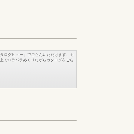
タログビュー」でごらんいただけます。カ
b上でパラパラめくりながらカタログをごら