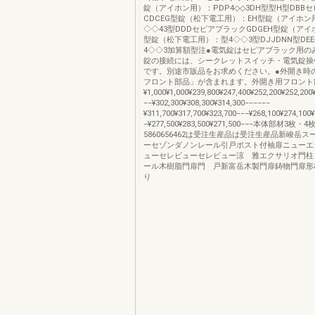
錠（アイホン用）：PDP4◇◇3DH型型H型DBB
CDCEG型錠（松下電工用）：EH型錠（アイホン
◇◇43型DDDセピアブラックGDGEH型錠（アイ
型錠（松下電工用）：型4◇◇3型DJJDNN型DE
4◇◇3加算額型注●電気錠はセピアブラック用の
錠の接続には、シークレットスイッチ・電気錠操
です。別途市販品をお求めください。●外開き時
フロント部品」が含まれます。外開き用フロント部
¥1,000¥1,000¥239,800¥247,400¥252,200¥252,200
−−¥302,300¥308,300¥314,300−−−−−−
¥311,700¥317,700¥323,700−−−¥268,100¥274,100
−¥277,500¥283,500¥271,500−−−本体部材3
5860656462は受注生産品は受注生産品新峻岳
ーセゾンダノンレール引戸ポスト付袖扉ニューエ
ューセレビューセレビュー涼 雅エクサリオ門柱
ール木樹脂門扉門 戸新富岳木製門扉鋳物門扉形
り