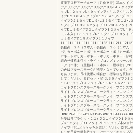
渡廊下屋根アーチルーフ［片側支持］基本タイプ
アクリルアクリルアクリルアクリルL４２タイプD
イプL４２タイプL４９タイプアクリルアクリルD
イプD２１×L４９タイプD１９×L４９タイプL３
タイプD２１タイプD１９×L３５タイプD１２×L
９タイプD１９×L４２タイプD１２×L４２タイプ
イプD１９タイプD２１タイプD１２タイプL４９
（２本入）L３５タイプD１２タイプD１９タイプ
１２タイプD１９タイプD２１タイプ
1111111111111111111111112211111211112112
長柱高：２４（２本入）長柱高：３０（１本入）
ポリカーボネートポリカーボネートポリカーボネ
ボネートポリカーボネートポリカーボネート部材
組合せ価格ホワイトライトブロンズ：ブルースモ
ック（本体）（屋根材）（本体）（屋根材）クB：
の色はブルースモークが標準となっています。ラ
もあります。長柱使用の場合は、標準柱を長柱に
してください。奥行セット記号L３５タイプD１２
１L４９タイプL４２タイプD１２D１９D２１D１
ライトブロンズブルースモークライトブロンズブ
ライトブロンズブルースモークライトブロンズブ
ライトブロンズブルースモークライトブロンズブ
ライトブロンズブルースモークライトブロンズブ
ライトブロンズブルースモークライトブロンズブ
ライトブロンズブルースモークライトブロンズブ
HRK1242SRK1242HRK1935SRK1935AAAAAAHR
た受はりブラケット２コ）D２１タイプD１９タ
プD１２タイプD１２タイプD１９タイプ本体合
タイプ○印はどちらかをお選びください。□印は長
０）使用時の梱包数です。けたエンドキャップ右