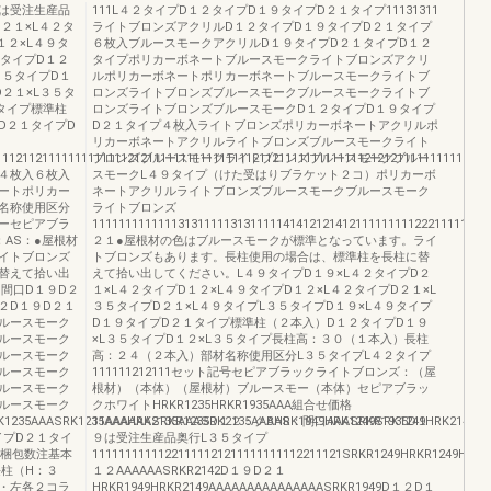
は受注生産品
111L４２タイプD１２タイプD１９タイプD２１タイプ11131311
２１×L４２タ
ライトブロンズアクリルD１２タイプD１９タイプD２１タイプ
１２×L４９タ
６枚入ブルースモークアクリルD１９タイプD２１タイプD１２
５タイプD１２
タイプポリカーボネートブルースモークライトブロンズアクリ
３５タイプD１
ルポリカーボネートポリカーボネートブルースモークライトブ
D２１×L３５タ
ロンズライトブロンズブルースモークブルースモークライトブ
タイプ標準柱
ロンズライトブロンズブルースモークD１２タイプD１９タイプ
D２１タイプD
D２１タイプ４枚入ライトブロンズポリカーボネートアクリルポ
リカーボネートアクリルライトブロンズブルースモークライト
111211211111111111112121111111111111111211211111111111112121211111111112112
ブロンズブルースモークライトブロンズブルースモークブルー
４枚入６枚入
スモークL４９タイプ（けた受はりブラケット２コ）ポリカーボ
ートポリカー
ネートアクリルライトブロンズブルースモークブルースモーク
名称使用区分
ライトブロンズ
ーセピアブラ
11111111111113131111131311111414121214121111111112221111111
AS：●屋根材
２１●屋根材の色はブルースモークが標準となっています。ライ
イトブロンズ
トブロンズもあります。長柱使用の場合は、標準柱を長柱に替
替えて拾い出
えて拾い出してください。L４９タイプD１９×L４２タイプD２
間口D１９D２
１×L４２タイプD１２×L４９タイプD１２×L４２タイプD２１×L
２D１９D２１
３５タイプD２１×L４９タイプL３５タイプD１９×L４９タイプ
ルースモーク
D１９タイプD２１タイプ標準柱（２本入）D１２タイプD１９
ルースモーク
×L３５タイプD１２×L３５タイプ長柱高：３０（１本入）長柱
ルースモーク
高：２４（２本入）部材名称使用区分L３５タイプL４２タイプ
ルースモーク
111111212111セット記号セピアブラックライトブロンズ：（屋
ルースモーク
根材）（本体）（屋根材）ブルースモー（本体）セピアブラッ
ルースモーク
クホワイトHRKR1235HRKR1935AAA組合せ価格
K1235AAASRK1235AAAHRK2135AAASRK2135AAAHRK1949HRK1249SRK1249HRK2142
11AAAAAASRKR1235D１２：クBAS：間口AAASRKR1935D１
イプD２１タイ
９は受注生産品奥行L３５タイプ
計梱包数注基本
11111111111221111121211111111112211121SRKR1249HRKR1249HR
柱（H：３
１２AAAAAASRKR2142D１９D２１
・左各２コラ
HRKR1949HRKR2149AAAAAAAAAAAAAAASRKR1949D１２D１