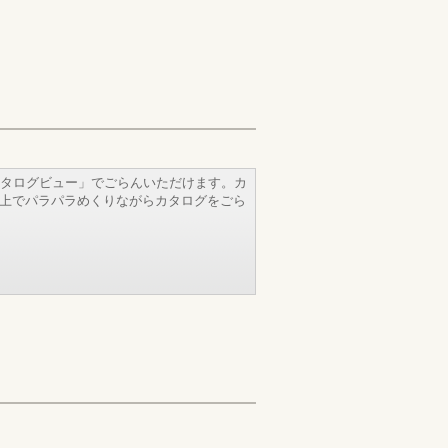
タログビュー」でごらんいただけます。カ
b上でパラパラめくりながらカタログをごら