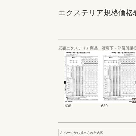
エクステリア規格価格表_200
景観エクステリア商品 渡廊下・停留所屋
638
639
左ページから抽出された内容