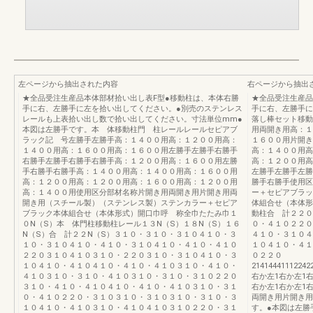
左ページから抽出された内容
右ページから抽出
★全品受注生産品本体部材拾い出し表F型●移動柱は、本体右勝
★全品受注生産品
手に右、左勝手に左を拾い出してください。●別売のステンレス
手に右、左勝手に
レールも上表拾い出し数で拾い出してください。寸法単位mm●
落し棒セット移動
本図は左勝手です。本 体移動柱門 柱レールレールセピアブ
用両開き用高：１
ラック記 号左勝手左勝手高：１４００用高：１２００用高：
１６００用片開き
１４００用高：１６００用高：１６００用左勝手左勝手右勝手
高：１４００用高
右勝手左勝手右勝手右勝手高：１２００用高：１６００用左勝
高：１２００用高
手右勝手右勝手高：１４００用高：１４００用高：１６００用
左勝手左勝手左勝
高：１２００用高：１２００用高：１６００用高：１２００用
勝手右勝手使用区
高：１４００用使用区分部材名称片開き用両開き用片開き用両
ー＋セピアブラッ
開き用（スチール製）（ステンレス製）ステンカラー＋セピア
体組合せ（本体形
ブラック本体組合せ（本体形式）開口巾呼 称全巾たたみ巾１
動柱合 計２２０
０N（S）本 体門柱移動柱レール１３N（S）１８N（S）１６
０・４１０２２０
N（S）合 計２２N（S）３１０・３１０・３１０４１０・３
４１０・３１０４
１０・３１０４１０・４１０・３１０４１０・４１０・４１０
１０４１０・４１
２２０３１０４１０３１０・２２０３１０・３１０４１０・３
０２２０
１０４１０・４１０４１０・４１０・４１０３１０・４１０・
2141444111224
４１０３１０・３１０・４１０３１０・３１０・３１０２２０
右か左1右か左1
３１０・４１０・４１０４１０・４１０・４１０３１０・３１
右か左1右か左1
０・４１０２２０・３１０３１０・３１０３１０・３１０・３
両開き用片開き用
１０４１０・４１０３１０・４１０４１０３１０２２０・３１
す。●本図は左勝