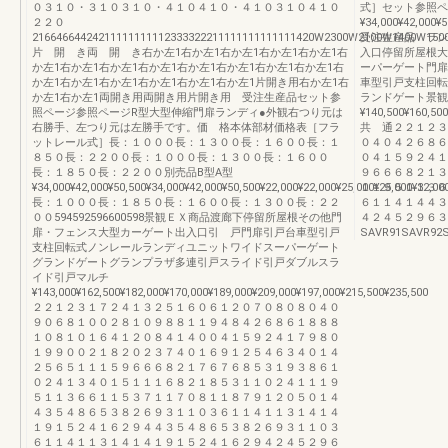
０３１０・３１０３１０・４１０４１０・４１０３１０４１０
式］セット参照ペ
２２０
¥34,000¥42,000¥5
21664664424211111111112333322211111111111111420W2300W2100W1400W1
受注生産品 ランデ
片 開 き両 開 き右か左1右か左1右か左1右か左1右か左1右
入口停留所屋根大
か左1右か左1右か左1右か左1右か左1右か左1右か左1右か左1右
ーパーゲート門扉
か左1右か左1右か左1右か左1右か左1右か左1片開き用右か左1右
車型引戸支柱回転
か左1右か左1両開き用両開き用片開き用 受注生産品セット参
ランドゲート景観
照ページ参照ページR型大型伸縮門扉ランディ●外観右つり元は
¥140,500¥160,500
右勝手、左つり元は左勝手です。価 格本体部材価格表［フラ
共 通２２１２３
ットレール式］長：１０００長：１３００長：１６００長：１
０４０４２６８６
８５０長：２２００長：１０００長：１３００長：１６００
０４１５９２４１
長：１８５０長：２２００別売品B型A型
９６６６８２１３
¥34,000¥42,000¥50,500¥34,000¥42,000¥50,500¥22,000¥22,000¥25,000¥25,000¥32,00
１１９５１１３６
長：１０００長：１８５０長：１６００長：１３００長：２２
６１１４１４４３
００594592596600598景観ＥＸ商品渡廊下停留所屋根その他門
４２４５２９６３
扉・フェンス大型カーゲート出入口引 戸門扉引戸台車型引戸
SAVR91SAVR92S
支柱回転式ノンレールランディユニットワイドスーパーゲート
グランドゲートグランプラザ多連引戸スライド引戸ダブルスラ
イド引戸マルチ
¥143,000¥162,500¥182,000¥170,000¥189,000¥209,000¥197,000¥215,500¥235,500
２２１２３１７２４１３２５１６０６１２０７０８０８０４０
９０６８１００２８１０９８８１１９４８４２６８６１８８８
１０８１０１６４１２０８４１４００４１５９２４１７９８０
１９９００２１８２０２３７４０１６９１２５４６３４０１４
２５６５１１１５９６６６８２１７６７６８５３１９３８６１
０２４１３４０１５１１１６８２１８５３１１０２４１１１９
５１１３６６１１５３７１１７０８１１８７９１２０５０１４
４３５４８６５３８２６９３１１０３６１１４１１３１４１４
１９１５２４１６２９４４３５４８６５３８２６９３１１０３
６１１４１１３１４１４１９１５２４１６２９４２４５２９６