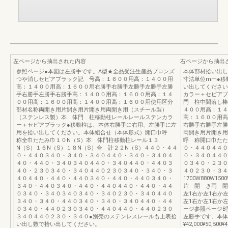
左ページから抽出された内容
右ページから抽出
参照ページ●本図は左勝手です。A型★全品受注生産品ブロンズ
本体部材拾い出し
つや消しセピアブラック記 号高：１６００用高：１４００用
寸法単位mm●移
高：１４００用高：１６００用右勝手右勝手左勝手左勝手左勝
い出してください
手右勝手左勝手右勝手高：１４００用高：１６００用高：１４
カラー＋セピアブ
００用高：１６００用高：１４００用高：１６００用使用区分
門 柱中間落し棒
部材名称両開き用片開き用片開き用両開き用（スチール製）
４００用高：１４
（ステンレス製）本 体門 柱移動柱レールレールステンカラ
高：１６００用高
ー＋セピアブラック●移動柱は、本体右勝手に右用、左勝手に左
右勝手右勝手左勝
用を拾い出してください。本体組合せ（本体形式）開口巾呼
両開き用片開き用
称全巾たたみ巾１０N（S）本 体門柱移動柱レール１３
呼 称開口巾たた
N（S）１６N（S）１８N（S）合 計２２N（S）４４０・４４
０・４４０４４０
０・４４０３４０・３４０・３４０４４０・３４０・３４０４
０・３４０４４０
４０・４４０・３４０３４０４４０・３４０４４０・４４０３
０３４０・２３０
４０・２３０３４０・３４０４４０２３０３４０・３４０・３
４０２３０・３４
４０４４０・４４０・４４０３４０・４４０・４４０３４０・
1700W880W1500
３４０・４４０３４０・４４０・４４０４４０・４４０・４４
片 開 き両 開
０３４０・３４０３４０３４０・３４０２３０・３４０４４０
左1右か左1右か左
３４０・３４０・４４０３４０・３４０・３４０４４０・４４
左1右か左1右か
０３４０・４４０２３０３４０・４４０４４０・４４０２３０
ージ参照ページB
３４０４４０２３０・３４０●別売のステンレスレールも上表拾
左勝手です。本体
い出し数で拾い出してください。
¥42,000¥50,500¥4