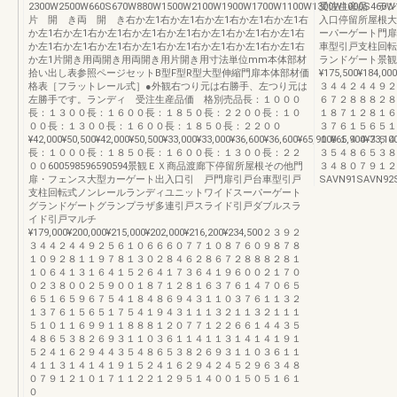
2300W2500W660S670W880W1500W2100W1900W1700W1100W1300W1000S460W130
受注生産品 ランデ
片 開 き両 開 き右か左1右か左1右か左1右か左1右か左1右
入口停留所屋根大
か左1右か左1右か左1右か左1右か左1右か左1右か左1右か左1右
ーパーゲート門扉
か左1右か左1右か左1右か左1右か左1右か左1右か左1右か左1右
車型引戸支柱回転
か左1片開き用両開き用両開き用片開き用寸法単位mm本体部材
ランドゲート景観
拾い出し表参照ページセットB型F型R型大型伸縮門扉本体部材価
¥175,500¥184,0
格表［フラットレール式］●外観右つり元は右勝手、左つり元は
３４４２４４９２
左勝手です。ランディ 受注生産品価 格別売品長：１０００
６７２８８８２８
長：１３００長：１６００長：１８５０長：２２００長：１０
１８７１２８１６
００長：１３００長：１６００長：１８５０長：２２００
３７６１５６５１
¥42,000¥50,500¥42,000¥50,500¥33,000¥33,000¥36,600¥36,600¥65,900¥65,900¥73,10
１０１４４３５４
長：１０００長：１８５０長：１６００長：１３００長：２２
３５４８６５３８
００600598596590594景観ＥＸ商品渡廊下停留所屋根その他門
３４８０７９１２
扉・フェンス大型カーゲート出入口引 戸門扉引戸台車型引戸
SAVN91SAVN92
支柱回転式ノンレールランディユニットワイドスーパーゲート
グランドゲートグランプラザ多連引戸スライド引戸ダブルスラ
イド引戸マルチ
¥179,000¥200,000¥215,000¥202,000¥216,200¥234,500２３９２
３４４２４４９２５６１０６６６０７７１０８７６０９８７８
１０９２８１１９７８１３０２８４６２８６７２８８８２８１
１０６４１３１６４１５２６４１７３６４１９６００２１７０
０２３８００２５９００１８７１２８１６３７６１４７０６５
６５１６５９６７５４１８４８６９４３１１０３７６１１３２
１３７６１５６５１７５４１９４３１１１３２１１３２１１１
５１０１１６９９１１８８８１２０７７１２２６６１４４３５
４８６５３８２６９３１１０３６１１４１１３１４１４１９１
５２４１６２９４４３５４８６５３８２６９３１１０３６１１
４１１３１４１４１９１５２４１６２９４２４５２９６３４８
０７９１２１０１７１１２２１２９５１４００１５０５１６１
０