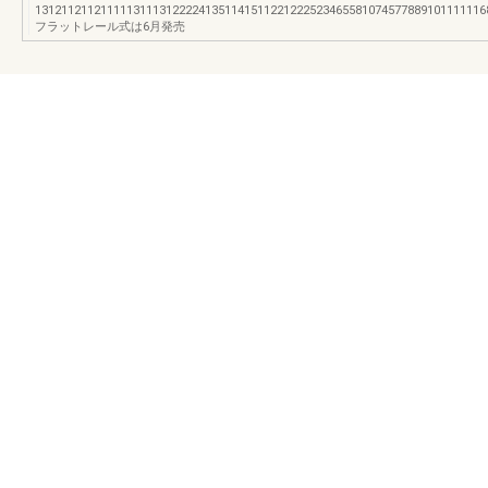
13121121121111131113122224135114151122122252346558107457788910
フラットレール式は6月発売