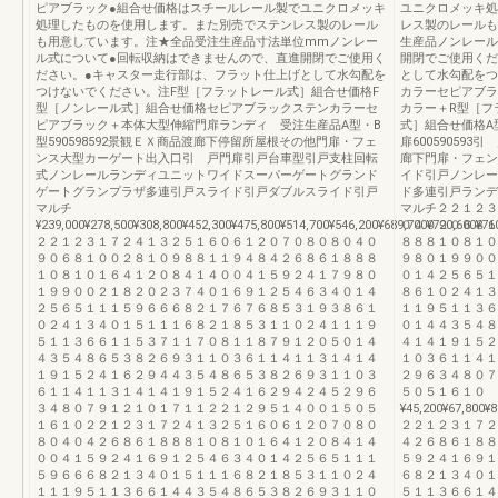
ピアブラック●組合せ価格はスチールレール製でユニクロメッキ
ユニクロメッキ処
処理したものを使用します。また別売でステンレス製のレール
レス製のレールも
も用意しています。注★全品受注生産品寸法単位mmノンレー
生産品ノンレール
ル式について●回転収納はできませんので、直進開閉でご使用く
開閉でご使用くだ
ださい。●キャスター走行部は、フラット仕上げとして水勾配を
として水勾配をつ
つけないでください。注F型［フラットレール式］組合せ価格F
カラーセピアブラ
型［ノンレール式］組合せ価格セピアブラックステンカラーセ
カラー＋R型［フ
ピアブラック＋本体大型伸縮門扉ランディ 受注生産品A型・B
式］組合せ価格A
型590598592景観ＥＸ商品渡廊下停留所屋根その他門扉・フェ
扉60059059
ンス大型カーゲート出入口引 戸門扉引戸台車型引戸支柱回転
廊下門扉・フェン
式ノンレールランディユニットワイドスーパーゲートグランド
イド引戸ノンレー
ゲートグランプラザ多連引戸スライド引戸ダブルスライド引戸
ド多連引戸ランデ
マルチ
マルチ２２１２３
¥239,000¥278,500¥308,800¥452,300¥475,800¥514,700¥546,200¥689,700¥720,600¥760
０４０９０６８１
２２１２３１７２４１３２５１６０６１２０７０８０８０４０
８８８１０８１０
９０６８１００２８１０９８８１１９４８４２６８６１８８８
９８０１９９００
１０８１０１６４１２０８４１４００４１５９２４１７９８０
０１４２５６５１
１９９００２１８２０２３７４０１６９１２５４６３４０１４
８６１０２４１３
２５６５１１１５９６６６８２１７６７６８５３１９３８６１
１１９５１１３６
０２４１３４０１５１１１６８２１８５３１１０２４１１１９
０１４４３５４８
５１１３６６１１５３７１１７０８１１８７９１２０５０１４
４１４１９１５２
４３５４８６５３８２６９３１１０３６１１４１１３１４１４
１０３６１１４１
１９１５２４１６２９４４３５４８６５３８２６９３１１０３
２９６３４８０７
６１１４１１３１４１４１９１５２４１６２９４２４５２９６
５０５１６１０
３４８０７９１２１０１７１１２２１２９５１４００１５０５
¥45,200¥67,800¥8
１６１０２２１２３１７２４１３２５１６０６１２０７０８０
２２１２３１７２
８０４０４２６８６１８８８１０８１０１６４１２０８４１４
４２６８６１８８
００４１５９２４１６９１２５４６３４０１４２５６５１１１
５９２４１６９１
５９６６６８２１３４０１５１１１６８２１８５３１１０２４
６８２１３４０１
１１１９５１１３６６１４４３５４８６５３８２６９３１１０
５１１３６６１４