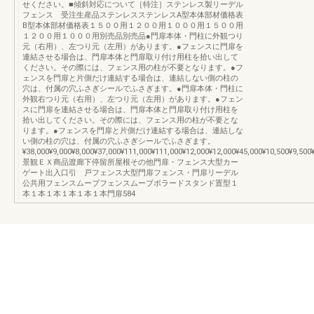
せください。■傾斜対応について［特注］ステンレス製リーデル
フェンス 受注生産品ステンレスステンレスA型本体部材価格表
B型本体部材価格表１５００用１２００用１０００用１５００用
１２００用１０００用別売品別売品●門扉本体・門柱に外観つり
元（右用）、左つり元（左用）があります。●フェンスに門扉を
連結させる場合は、門扉本体と門扉取り付け用柱を拾い出して
ください。その際には、フェンス用の柱が不要となります。●フ
ェンスを門扉と片側だけ連結する場合は、連結しない側の柱の
穴は、付属の穴ふさぎシールでふさぎます。●門扉本体・門柱に
外観右つり元（右用）、左つり元（左用）があります。●フェン
スに門扉を連結させる場合は、門扉本体と門扉取り付け用柱を
拾い出してください。その際には、フェンス用の柱が不要とな
ります。●フェンスを門扉と片側だけ連結する場合は、連結しな
い側の柱の穴は、付属の穴ふさぎシールでふさぎます。
¥38,000¥9,000¥8,000¥37,000¥111,000¥111,000¥12,000¥12,000¥45,000¥10,50
景観ＥＸ商品渡廊下停留所屋根その他門扉・フェンス大型カー
ゲート出入口引 戸フェンス大型門扉フェンス・門扉リーデル
公共用フェンスムーブフェンスムーブボラードスタンド置型１
本１本１本１本１本１本門扉584