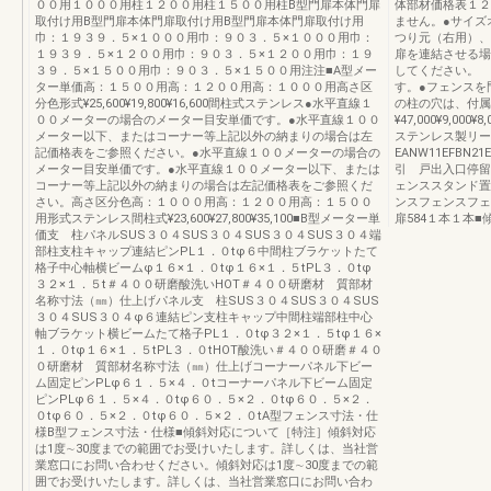
００用１０００用柱１２００用柱１５００用柱B型門扉本体門扉
体部材価格表１２
取付け用B型門扉本体門扉取付け用B型門扉本体門扉取付け用
ません。●サイズ
巾：１９３９．５×１０００用巾：９０３．５×１０００用巾：
つり元（右用）、
１９３９．５×１２００用巾：９０３．５×１２００用巾：１９
扉を連結させる場
３９．５×１５００用巾：９０３．５×１５００用注注■A型メー
してください。 
ター単価高：１５００用高：１２００用高：１０００用高さ区
す。●フェンスを
分色形式¥25,600¥19,800¥16,600間柱式ステンレス●水平直線１
の柱の穴は、付属
００メーターの場合のメーター目安単価です。●水平直線１００
¥47,000¥9,000¥8,
メーター以下、またはコーナー等上記以外の納まりの場合は左
ステンレス製リ
記価格表をご参照ください。●水平直線１００メーターの場合の
EANW11EFBN21
メーター目安単価です。●水平直線１００メーター以下、または
引 戸出入口停留
コーナー等上記以外の納まりの場合は左記価格表をご参照くだ
ェンススタンド置
さい。高さ区分色高：１０００用高：１２００用高：１５００
ンスフェンスフェ
用形式ステンレス間柱式¥23,600¥27,800¥35,100■B型メーター単
扉584１本１本
価支 柱パネルSUS３０４SUS３０４SUS３０４SUS３０４端
部柱支柱キャップ連結ピンPL１．０tφ６中間柱ブラケットたて
格子中心軸横ビームφ１６×１．０tφ１６×１．５tPL３．０tφ
３２×１．５t＃４００研磨酸洗いHOT＃４００研磨材 質部材
名称寸法（㎜）仕上げパネル支 柱SUS３０４SUS３０４SUS
３０４SUS３０４φ６連結ピン支柱キャップ中間柱端部柱中心
軸ブラケット横ビームたて格子PL１．０tφ３２×１．５tφ１６×
１．０tφ１６×１．５tPL３．０tHOT酸洗い＃４００研磨＃４０
０研磨材 質部材名称寸法（㎜）仕上げコーナーパネル下ビー
ム固定ピンPLφ６１．５×４．０tコーナーパネル下ビーム固定
ピンPLφ６１．５×４．０tφ６０．５×２．０tφ６０．５×２．
０tφ６０．５×２．０tφ６０．５×２．０tA型フェンス寸法・仕
様B型フェンス寸法・仕様■傾斜対応について［特注］傾斜対応
は1度∼30度までの範囲でお受けいたします。詳しくは、当社営
業窓口にお問い合わせください。傾斜対応は1度∼30度までの範
囲でお受けいたします。詳しくは、当社営業窓口にお問い合わ