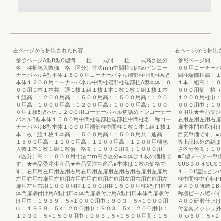
左ページから抽出された内容
右ページから抽出
参照ページA型B型C型間 柱 式間 柱 式高さ区分
参照ページ間 
名 称梱包入数価 格（区分）寸法mm中間柱切詰めピンコー
００用コーナーパ
ナーパネルA型本体１５００用コーナーパネル端部柱中間柱A型
間柱端部柱高：１
本体１２００用コーナーパネル中間柱端部柱端部柱A型本体１０
１本１組高：１０
００用１本１本共 通１枚１組１枚１本１枚１枚１組１枚１本
０００用価 格（
１組高：１２００用高：１５００用高：１５００用高：１２０
１２００用柱巾：
０用高：１０００用高：１２００用高：１０００用高：１００
０００用巾：１９
０用１枚B型本体１２００用コーナーパネル切詰めピンコーナー
０用注★全品受注
パネルB型本体１５００用中間柱端部柱端部柱中間柱名 称コー
右用左用左用右扉
ナーパネルB型本体１０００用端部柱中間柱１枚１本１組１枚１
扉本体門扉取付け
本１枚１組１枚１本高：１５００用高：１５００用共 通高：
目安単価です。●
１５００用高：１２００用高：１２００用高：１２００用梱包
等上記以外の納ま
入数１本１枚１組１枚価 格高：１０００用高：１０００用
さ区分色高：１０
（区分）高：１０００用寸法mm高さ区分●本体は１枚の価格で
■C型メーター単価¥
す。★全品受注生産品★全品受注生産品●本体は１枚の価格で
SUS３０４SUS
す。右扉用左扉用左用右用右扉用左扉用左用右用右扉用左扉用
１．０t連結ピン
左用右用右扉用左扉用左用右用右扉用左扉用左用右用右扉用左
柱中間柱中心軸PL
扉用左用右用１０００用柱１２００用柱１５００用柱A型門扉本
＃４００研磨２B
体門扉取付け用A型門扉本体門扉取付け用A型門扉本体門扉取付
称横ビーム縦パイ
け用巾：１９３９．５×１０００用巾：９０３．５×１０００用
４００研磨仕上げ
巾：１９３９．５×１２００用巾：９０３．５×１２００用巾：
付金具メッシュ外
１９３９．５×１５００用巾：９０３．５×１５００用高：１５
０tφ６０．５×