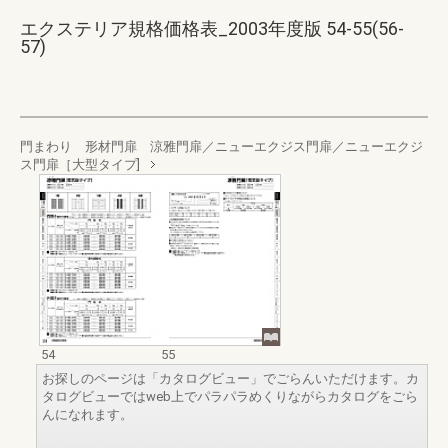
エクステリア規格価格表_2003年度版 54-55(56-
57)
門まわり 形材門扉 涼雅門扉／ニューエクジス門扉／ニューエクジ
ス門扉［大型タイプ]
54
55
お探しのページは「カタログビュー」でごらんいただけます。カ
タログビューではweb上でパラパラめくりながらカタログをごら
んになれます。