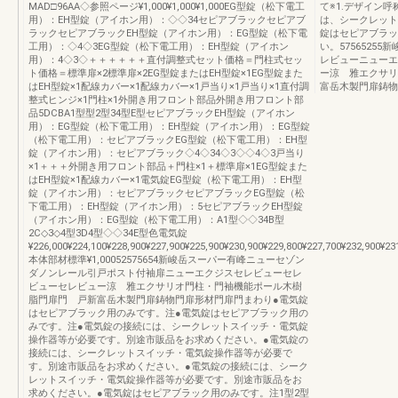
MAD□96AA◇参照ページ¥1,000¥1,000¥1,000EG型錠（松下電工
て※1.デザイン呼
用）：EH型錠（アイホン用）：◇◇34セピアブラックセピアブ
は、シークレット
ラックセピアブラックEH型錠（アイホン用）：EG型錠（松下電
錠はセピアブラッ
工用）：◇4◇3EG型錠（松下電工用）：EH型錠（アイホン
い。5756525
用）：4◇3◇＋＋＋＋＋＋直付調整式セット価格＝門柱式セッ
レビューニューエ
ト価格＝標準扉×2標準扉×2EG型錠またはEH型錠×1EG型錠また
ー涼 雅エクサリ
はEH型錠×1配線カバー×1配線カバー×1戸当り×1戸当り×1直付調
富岳木製門扉鋳物
整式ヒンジ×1門柱×1外開き用フロント部品外開き用フロント部
品5DCBA1型型2型34型E型セピアブラックEH型錠（アイホン
用）：EG型錠（松下電工用）：EH型錠（アイホン用）：EG型錠
（松下電工用）：セピアブラックEG型錠（松下電工用）：EH型
錠（アイホン用）：セピアブラック◇4◇34◇3◇◇4◇3戸当り
×1＋＋＋外開き用フロント部品＋門柱×1＋標準扉×1EG型錠また
はEH型錠×1配線カバー×1電気錠EG型錠（松下電工用）：EH型
錠（アイホン用）：セピアブラックセピアブラックEG型錠（松
下電工用）：EH型錠（アイホン用）：5セピアブラックEH型錠
（アイホン用）：EG型錠（松下電工用）：A1型◇◇34B型
2C◇3◇4型3D4型◇◇34E型色電気錠
¥226,000¥224,100¥228,900¥227,900¥225,900¥230,900¥229,800¥227,700¥232,900¥23
本体部材標準¥1,00052575654新峻岳スーパー有峰ニューセゾン
ダノンレール引戸ポスト付袖扉ニューエクジスセレビューセレ
ビューセレビュー涼 雅エクサリオ門柱・門袖機能ポール木樹
脂門扉門 戸新富岳木製門扉鋳物門扉形材門扉門まわり●電気錠
はセピアブラック用のみです。注●電気錠はセピアブラック用の
みです。注●電気錠の接続には、シークレットスイッチ・電気錠
操作器等が必要です。別途市販品をお求めください。●電気錠の
接続には、シークレットスイッチ・電気錠操作器等が必要で
す。別途市販品をお求めください。●電気錠の接続には、シーク
レットスイッチ・電気錠操作器等が必要です。別途市販品をお
求めください。●電気錠はセピアブラック用のみです。注1型2型