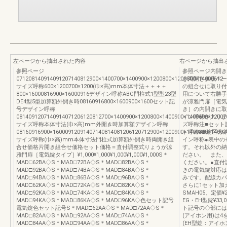
左ページから抽出された内容
右ページから抽出
参照ページ
参照ページ内開き
071208140914091207140812900×1400700×1400900×1200800×1200800×14000612
き両開き参照ページ
サイズ呼称600×1200700×1200(巾×高)mm本体寸法＋＋＋＋
の組合せに取り付
800×16000816900×16000916デザイン呼称ABC門柱式1型型23型
用について右勝手
DE4型5型加算額外開き時08160916800×1600900×1600セット記
が涼雅門扉［電気
号デザイン呼称
き］の内開きに取
0814091207140914071206120812700×1400900×1200800×1400900×1400600×12007
イン呼称が入りま
サイズ呼称本体寸法(巾×高)mm外開き時加算額デザイン呼称
ズ呼称注■セット
08160916900×16000912091407140814081206120712900×1200900×1400800×14007
ト呼称AB錠区分
サイズ呼称(巾×高)mm本体寸法門柱式加算額外開き時両開き組
イン呼称●表中の
合せ価格片開き組合せ価格セット価格＝直付調整式りょうが涼
す。それ以外の納
雅門扉［電気錠タイプ］¥1,000¥1,000¥1,000¥1,000¥1,000S＊
ださい。 また、
MAD□62BA◇S＊MAD□72BA◇S＊MAD□82BA◇S＊
ください。●直付
MAD□92BA◇S＊MAD□74BA◇S＊MAD□84BA◇S＊
きの電気錠対応は
MAD□94BA◇S＊MAD□86BA◇S＊MAD□96BA◇S＊
みです。配線カバ
MAD□62KA◇S＊MAD□72KA◇S＊MAD□82KA◇S＊
さらに1セット加
MAD□92KA◇S＊MAD□74KA◇S＊MAD□84KA◇S＊
SMAH05、定価¥
MAD□94KA◇S＊MAD□86KA◇S＊MAD□96KA◇色セット記号
EG・EH型錠¥33
電気錠色セット記号S＊MAD□62AA◇S＊MAD□72AA◇S＊
ト記号の◇部には
MAD□82AA◇S＊MAD□92AA◇S＊MAD□74AA◇S＊
(アイホン用)は4
MAD□84AA◇S＊MAD□94AA◇S＊MAD□86AA◇S＊
(EH型錠：アイホ