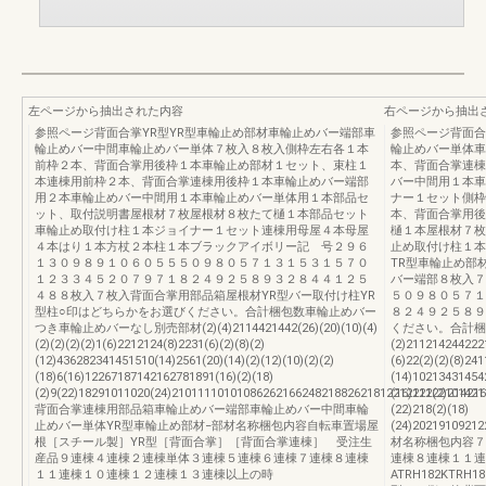
左ページから抽出された内容
右ページから抽出
参照ページ背面合掌YR型YR型車輪止め部材車輪止めバー端部車
参照ページ背面合
輪止めバー中間車輪止めバー単体７枚入８枚入側枠左右各１本
輪止めバー単体車
前枠２本、背面合掌用後枠１本車輪止め部材１セット、束柱１
本、背面合掌連棟
本連棟用前枠２本、背面合掌連棟用後枠１本車輪止めバー端部
バー中間用１本車
用２本車輪止めバー中間用１本車輪止めバー単体用１本部品セ
ナー１セット側枠
ット、取付説明書屋根材７枚屋根材８枚たて樋１本部品セット
本、背面合掌用後
車輪止め取付け柱１本ジョイナー１セット連棟用母屋４本母屋
樋１本屋根材７枚
４本はり１本方杖２本柱１本ブラックアイボリー記 号２９６
止め取付け柱１本
１３０９８９１０６０５５５０９８０５７１３１５３１５７０
TR型車輪止め部
１２３３４５２０７９７１８２４９２５８９３２８４４１２５
バー端部８枚入７
４８８枚入７枚入背面合掌用部品箱屋根材YR型バー取付け柱YR
５０９８０５７１
型柱○印はどちらかをお選びください。合計梱包数車輪止めバー
８２４９２５８９
つき車輪止めバーなし別売部材(2)(4)2114421442(26)(20)(10)(4)
ください。合計梱
(2)(2)(2)(2)1(6)2212124(8)2231(6)(2)(8)(2)
(2)2112142442221
(12)436282341451510(14)2561(20)(14)(2)(12)(10)(2)(2)
(6)22(2)(2)(8)24
(18)6(16)12267187142162781891(16)(2)(18)
(14)102134314542
(2)9(22)18291011020(24)21011110101086262166248218826218122121212210142
(16)212(2)21421
背面合掌連棟用部品箱車輪止めバー端部車輪止めバー中間車輪
(22)218(2)(18)
止めバー単体YR型車輪止め部材−部材名称梱包内容自転車置場屋
(24)2021910921
根［スチール製］YR型［背面合掌］［背面合掌連棟］ 受注生
材名称梱包内容７
産品９連棟４連棟２連棟単体３連棟５連棟６連棟７連棟８連棟
連棟８連棟１１連
１１連棟１０連棟１２連棟１３連棟以上の時
ATRH182KTRH18