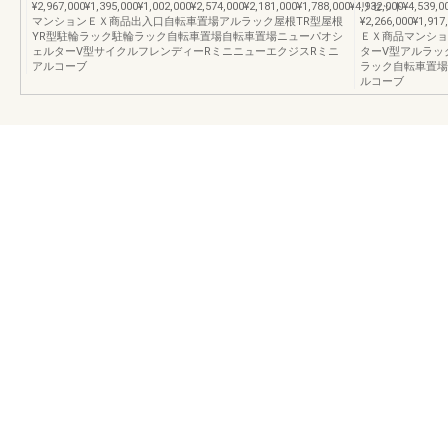
¥2,967,000¥1,395,000¥1,002,000¥2,574,000¥2,181,000¥1,788,00
リセット
マンションＥＸ商品出入口自転車置場アルラック屋根TR型屋根
¥2,266,000¥1
YR型駐輪ラック駐輪ラック自転車置場自転車置場ニューパオシ
ＥＸ商品マンショ
ェルターV型サイクルフレンディーRミニニューエクジスRミニ
ターV型アルラッ
アルコーブ
ラック自転車置場
ルコーブ