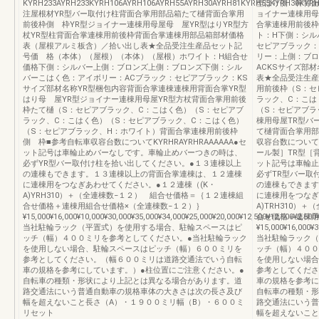
KYRH233AYRH233KYRH106AYRH106AYRH55AYRH30AYRH81KYRH55KYRH30KYR
型はり側 枠背面
注屋根材YR型バー取付け柱背面合掌用部品箱たて樋背面合掌用
ョイナー連棟用母
前後枠側 枠YR型ジョイナー連棟用母屋母 屋YR型はりYR型方
合掌連棟用前後枠
杖YR型柱背面合掌連棟用前後枠背面合掌連棟用部品箱部材価格
ト：H下側：シル
表（屋根アルミ板含）／拾い出し表★全品受注生産品セット記
セピアブラック：
号価 格（本体）（屋根）（本体）（屋根）ホワイト：H組合せ
リー：上側：ブロ
価格下側：シルバー上側：ブロンズ上側：ブロンズ下側：シル
ACKSサイズ部
バーこはく色：アイボリー：ACブラック：セピアブラック：KS
表★全品受注生産
サイズ部材名称YR型梱包内容背面合掌連棟連棟用背面合掌YR型
用前後枠（S：セ
はり母 屋YR型ジョイナー連棟用母屋YR型方杖背面合掌用前後
ラック、C：こは
枠たて樋（S：セピアブラック、C：こはく色）（S：セピアブ
（S：セピアブラ
ラック、C：こはく色）（S：セピアブラック、C：こはく色）
棟用母屋TR型バ
（S：セピアブラック、H：ホワイト）背面合掌連棟用前後枠
て樋背面合掌用部
側 枠■参考自転車収容台数についてKYRHRAYRHRAAAAAA●セ
収容台数についてK
ット記号は車輪止めバーなしです。車輪止めバーつきの時は、
ール製］TR型［
必ずYR型バー取付け柱を拾い出してください。●１３連棟以上
ット記号は車輪止
の連棟もできます。１３連棟以上の背面合掌連棟は、１２連棟
必ずTR型バー取
に連棟用をつなぎあわせてください。●１２連棟（(K・
の連棟もできます
A)YRH310）＋（全連棟数−１２） 組合せ価格＝｛１２連棟組
に連棟用をつなぎ
合せ価格＋連棟用組合せ価格×（全連棟数−１２）｝
A)TRH310）
¥15,000¥16,000¥10,000¥30,000¥35,000¥34,000¥25,000¥20,000¥12,500¥12,500¥2,500
合せ価格＋連棟用
当社駐輪ラック（平置式）を使用する場合、駐輪スペースはピ
¥15,000¥16,000¥3
ッチ（幅）４００ミリを参考としてください。●当社駐輪ラック
当社駐輪ラック（
を使用しない場合、駐輪スペースはピッチ（幅）６００ミリを
ッチ（幅）４００
参考としてください。（幅６００ミリは道路交通法でいう自転
を使用しない場合
車の規格を参考にしています。）●柱位置にご注意ください。●
参考としてくださ
自転車の種類・形状により上記とは異なる場合があります。道
車の規格を参考に
路交通法にいう普通自動車の規格車体の大きさは次の長さ及び
自転車の種類・形
幅を超えないこと長さ（A）・１９００ミリ幅（B）・６００ミ
路交通法にいう普
リセット
幅を超えないこと