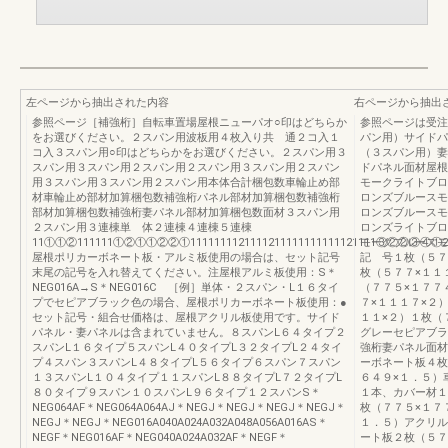
左ページから抽出された内容
右ページから抽出
参照ページ［補強桁］自転車置場屋根ニューパオ○印はどちらか
参照ページは受注
をお選びください。２スパン用波板用４枚入り共 通２コ入１
パン用）サイドパ
コ入３スパン用○印はどちらかをお選びください。２スパン用３
（３スパン用）妻
スパン用３スパン用２スパン用２スパン用３スパン用２スパン
ドパネル面材屋根
用３スパン用３スパン用２スパン用本体合計梱包数車輪止め部
モークライトブロ
材車輪止め部材加算梱包数補強桁パネル部材加算梱包数補強桁
ロンズブルースモ
部材加算梱包数補強桁妻パネル部材加算梱包数面材３スパン用
ロンズブルースモ
２スパン用３連棟単 体２連棟４連棟５連棟
ロンズライトブロ
11①①②111111①②①①②②①1111111121111211111111111121111③②②③④①212112121
モークブルースモ
屋根ポリカーボネート板・アルミ板使用の場合は、セット記号
記 号１枚（５７
末尾の記号を入れ替えてください。注屋根アルミ板使用：S＊
枚（５７７×１１
NEG016A→S＊NEG016C ［例］単体・２スパン・L１６タイ
（７７５×１７７
プでセピアブラック色の場合、屋根ポリカーボネート板使用：●
７×１１１７×２
セット記号・組合せ価格は、屋根アクリル板使用です。サイド
１１×２）１枚（
パネル・妻パネルは含まれていません。８スパンL６４タイプ２
グレーセピアブラ
スパンL１６タイプ５スパンL４０タイプL３２タイプL２４タイ
強桁妻パネル面材
プ４スパン３スパンL４８タイプL５６タイプ６スパン７スパン
ーボネート板４枚
１３スパンL１０４タイプ１１スパンL８８タイプL７２タイプL
６４９×１．５）
８０タイプ９スパン１０スパンL９６タイプ１２スパンS＊
１本、カバー材１
NEG064AF＊NEG064A064AJ＊NEGJ＊NEGJ＊NEGJ＊NEGJ＊
枚（７７５×１７
NEGJ＊NEGJ＊NEG016A040A024A032A048A056A016AS＊
１．５）アクリル
NEGF＊NEG016AF＊NEG040A024A032AF＊NEGF＊
ート板２枚（５７