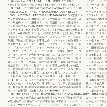
NEG056A048AF＊NEGF＊NEGS＊NEG040AS＊NEGS＊
１１×１．５）ア
NEG024A032AS＊NEG048AS＊NEG056AJ＊NEGJ＊NEGJ＊
ボネート板４枚（
NEGJ＊NEGJ＊NEG072A080A096A088A104AS＊NEGF＊NEGF
１１１７×１．５
＊NEG080A072AF＊NEGF＊NEG096A088A104AF＊NEGS＊
ーボネート板４枚
NEGS＊NEG072AS＊NEG080AS＊NEG096A088A104A連棟２ス
７７７×１．５）
パン用連棟３スパン用連棟２スパン用連棟３スパン用連棟２ス
妻パネル枠ポリカ
パン用連棟３スパン用連棟３スパン用連棟２スパン用連棟３ス
スパン用２スパン
パン用連棟２スパン用●屋根材に使用するアクリル板とポリカー
ルミ板アクリル板
ボネート板は、色が多少異なります。●５連棟以上の多連棟もで
ト板妻パネル枠３
きます。●補強桁妻パネルは、補強桁を取り付けなければ取り付
板２枚（７７５×
けできません。補強桁妻パネル枠（アクリル・ポリカ・アルミ
×１．５）アクリ
兼用）車輪止め部品セット車輪止めエンドキャップ補強桁妻パ
ート板２枚（７７
ネル枠ブルースモークアイボリーセピアブラック（屋根）（本
え材２本中間梁３
体）ブロンズつや消し：アイボリーライトブロンズ（屋根）Jブ
ト、雨樋部品セッ
ルースモークファイングレーアイボリー（屋根）（本体）（本
組立て部品セット
体）サイズセット記号組合せ価格価 格ブロンズつや消しセピ
補強桁柱２本、補
アブラックファイングレー記 号使用区分部材名称単体（屋根
１本、補強桁１本
３スパン）サイドパネル、妻パネル補強桁、補強桁妻パネル車
ート板３スパン用
輪止め部材つき単体（屋根２スパン）車輪止め部材つき補強
スパン用３スパン
桁、補強桁妻パネルサイドパネル、妻パネルアクリル板３枚入
３スパン用梱包内
り３枚入り３枚入り２枚入り２枚入り２枚入りアクリル板ボネ
り３枚入り３スパ
ート板アルミ板ポリカーアルミ板ポリカーボネート板：B：C：
兼用）面材面材（
S：F：B：C：A：Cアクリル板ポリカーアルミ板ボネート板４
ト板ポリカーボネ
枚入り４枚入り４枚入り部材価格表／拾い出し表は受注生産品
枚入り４枚入り４
柱・横部材間口部材部品箱補強桁部材補強桁部品箱屋根材補強
枚入り３枚入り３
桁パネル部材面材（波板４尺）S＊NEG016A→S＊
コ、ボルト・ビス
NEG016D¥14,600¥18,900¥1,400¥2,800¥2,000¥7,900¥9,600¥28,600¥12,
ト・ビスセット別
マンションＥＸ商品出入口自転車置場アルラック屋根TR型屋根
ます。サイドパネ
YR型駐輪ラック駐輪ラック自転車置場自転車置場ニューパオシ
り４枚入り３枚入
ェルターV型サイクルフレンディーRミニニューエクジスRミニ
２１０×６６０）