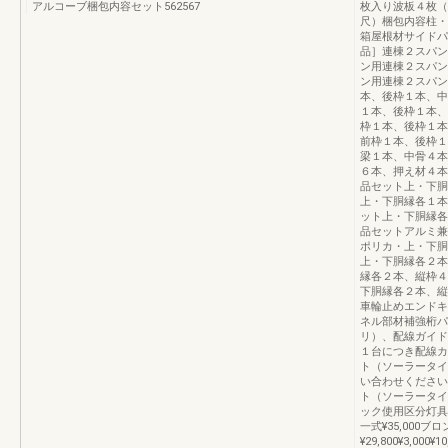
アルコーブ梱包内容セット562567
枚入り波板４枚（
尺）梱包内容柱・
箱屋根材サイドパ
品］連棟２スパン
ン用連棟２スパン
ン用連棟２スパン
本、後枠１本、中
１本、後枠１本、
枠１本、後枠１本
前枠１本、後枠１
梁１本、中骨４本
６本、押え材４本
品セット上・下胴
上・下胴縁各１本
ット上・下胴縁各
品セットアルミ兼
ポリカ・上・下胴
上・下胴縁各２本
縁各２本、縦枠４
下胴縁各２本、縦
車輪止めエンドキ
ネル部材補強桁パ
リ）、配線ガイド
１台につき配線カ
ト（ソーラータイ
い合わせください
ト（ソーラータイ
ック使用区分灯具
一式¥35,000
¥29,800¥3,000