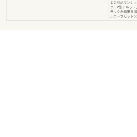
ＥＸ商品マンショ
ターV型アルラッ
ラック自転車置場
ルコーブセット562