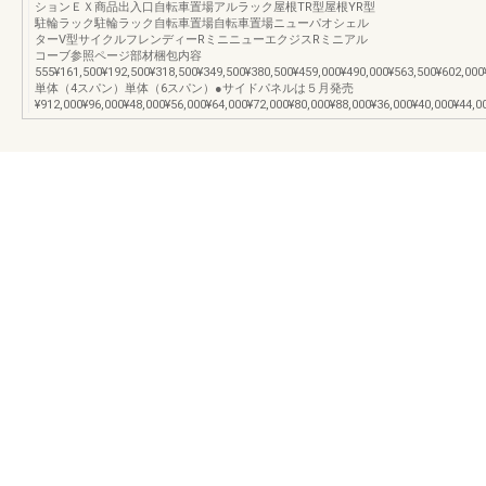
ションＥＸ商品出入口自転車置場アルラック屋根TR型屋根YR型
駐輪ラック駐輪ラック自転車置場自転車置場ニューパオシェル
ターV型サイクルフレンディーRミニニューエクジスRミニアル
コーブ参照ページ部材梱包内容
555¥161,500¥192,500¥318,500¥349,500¥380,500¥459,000¥490,000¥563,500¥602,000¥
単体（4スパン）単体（6スパン）●サイドパネルは５月発売
¥912,000¥96,000¥48,000¥56,000¥64,000¥72,000¥80,000¥88,000¥36,000¥40,000¥44,0