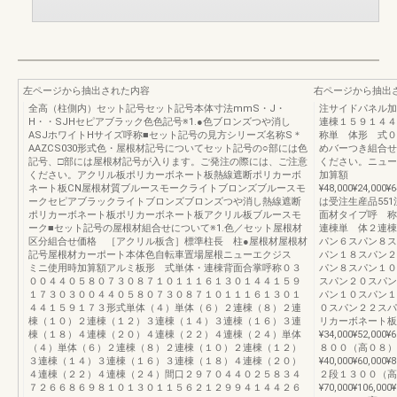
左ページから抽出された内容
右ページから抽出
全高（柱側内）セット記号セット記号本体寸法mmS・J・
注サイドパネル加
H・・SJHセピアブラック色色記号※1.●色ブロンズつや消し
連棟１５９１４
ASJホワイトHサイズ呼称■セット記号の見方シリーズ名称S＊
称単 体形 式０
AAZCS030形式色・屋根材記号についてセット記号の○部には色
めバーつき組合せ
記号、□部には屋根材記号が入ります。ご発注の際には、ご注意
ください。ニュー
ください。アクリル板ポリカーボネート板熱線遮断ポリカーボ
加算額
ネート板CN屋根材質ブルースモークライトブロンズブルースモ
¥48,000¥24,000¥6
ークセピアブラックライトブロンズブロンズつや消し熱線遮断
は受注生産品55
ポリカーボネート板ポリカーボネート板アクリル板ブルースモ
面材タイプ呼 称
ーク■セット記号の屋根材組合せについて※1.色／セット屋根材
連棟単 体２連棟
区分組合せ価格 ［アクリル板含］標準柱長 柱●屋根材屋根材
パン６スパン８ス
記号屋根材カーポート本体色自転車置場屋根ニューエクジス
パン１８スパン２
ミニ使用時加算額アルミ板形 式単体・連棟背面合掌呼称０３
パン８スパン１０
００４４０５８０７３０８７１０１１１６１３０１４４１５９
スパン２０スパン
１７３０３００４４０５８０７３０８７１０１１１６１３０１
パン１０スパン１
４４１５９１７３形式単体（４）単体（６）２連棟（８）２連
０スパン２２スパ
棟（１０）２連棟（１２）３連棟（１４）３連棟（１６）３連
リカーボネート板
棟（１８）４連棟（２０）４連棟（２２）４連棟（２４）単体
¥34,000¥52,000¥6
（４）単体（６）２連棟（８）２連棟（１０）２連棟（１２）
８００（高０８）
３連棟（１４）３連棟（１６）３連棟（１８）４連棟（２０）
¥40,000¥60,000¥8
４連棟（２２）４連棟（２４）間口２９７０４４０２５８３４
２段１３００（高
７２６６８６９８１０１３０１１５６２１２９９４１４４２６
¥70,000¥106,000¥