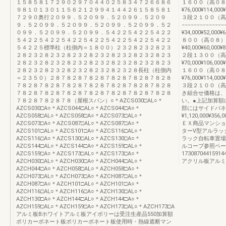
１５８５８１７２９０２９７０４４０２５８３４７２６６８６
１６００（高０８
９８１０１３０１１５６２１２９９４１４４２６１５８５８１
¥76,000¥114,000¥
７２９０奥行２０９９．５２０９９．５２０９９．５２０９
３段２１００（高０
９．５２０９９．５２０９９．５２０９９．５２０９９．５２
−−−−−−−−−−
０９９．５２０９９．５２０９９．５４２２５４２２５４２２
¥34,000¥52,000¥6
５４２２５４２２５４２２５４２２５４２２５４２２５４２２
８００（高０８）
５４２２５標準柱（柱側内＝１８００）２３２８２３２８２３
¥40,000¥60,000¥8
２８２３２８２３２８２３２８２３２８２３２８２３２８２３
２段１３００（高
２８２３２８２３２８２３２８２３２８２３２８２３２８２３
¥70,000¥106,000¥
２８２３２８２３２８２３２８２３２８２３２８長柱（柱側内
１６００（高０８
＝２３５０）２８７８２８７８２８７８２８７８２８７８２８
¥76,000¥114,000¥
７８２８７８２８７８２８７８２８７８２８７８２８７８２８
３段２１００（高
７８２８７８２８７８２８７８２８７８２８７８２８７８２８
き組合せ価格は、
７８２８７８２８７８（屋根スパン）○＊AZCS030□AL○＊
い。●上記加算額
AZCS030□A○＊AZCS044□AL○＊AZCS044□A○＊
部にはサイドパネ
AZCS058□AL○＊AZCS058□A○＊AZCS073□AL○＊
¥1,120,000¥356,0
AZCS073□A○＊AZCS087□AL○＊AZCS087□A○＊
ＥＸ商品マンショ
AZCS101□AL○＊AZCS101□A○＊AZCS116□AL○＊
ターV型アルラッ
AZCS116□A○＊AZCS130□AL○＊AZCS130□A○＊
ラック自転車置場
AZCS144□AL○＊AZCS144□A○＊AZCS159□AL○＊
ルコーブ参照ペー
AZCS159□A○＊AZCS173□AL○＊AZCS173□A○＊
17308704415914
AZCH030□AL○＊AZCH030□A○＊AZCH044□AL○＊
アクリル板アルミ板
AZCH044□A○＊AZCH058□AL○＊AZCH058□A○＊
AZCH073□AL○＊AZCH073□A○＊AZCH087□AL○＊
AZCH087□A○＊AZCH101□AL○＊AZCH101□A○＊
AZCH116□AL○＊AZCH116□A○＊AZCH130□AL○＊
AZCH130□A○＊AZCH144□AL○＊AZCH144□A○＊
AZCH159□AL○＊AZCH159□A○＊AZCH173□AL○＊AZCH173□A
アルミ板Bホワイトアルミ板アイボリーは受注生産品550加算額
ポリカーボネート板ポリカーボネート板使用時・熱線遮断マン