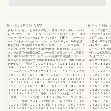
左ページから抽出された内容
右ページから抽出
参照ページセット記号引戸×2セット価格＝スチールレール×2＋
シリーズ名称デザ
錠×2＋門柱×1＋セット記号セット記号引戸×2引戸×1セット価格
号の見方＊SPS
＝セット価格＝スチールレール×2＋錠×1＋門柱×1＋スチールレ
き戸付には、セッ
ール×1＋錠×1＋門柱×1＋ニューエクジス引戸サイズ呼称色価
ト価格＝有効開口
格有効開口巾使用時加算額ステンレスレールレール長さ施工に
×1＋スチールレ
必要な巾は受注生産品サイズ呼称色価 格有効開口巾ステンレ
レール＋＋門柱×
スレール使用時加算額施工にレール長さ必要な巾サイズ呼称色
○部には色記号が
価 格有効開口巾ステンレスレール使用時加算額施工にレール
Sセピアブラック
長さ必要な巾DD型片引き組合せ価格両引き組合せ価格引違い組
格は受注生産品２
合せ価格引 戸開き戸２０１４１５１４＋１５１４３５１４＋
４＋０９１４２６
３５１４２０１４＋２０１４２６１４＋２６１４２９１４＋２
＋０８１４１５１
９１４２０１２＋２０１２２６１２＋２６１２２９１２＋２９
０９１４２０１４
１２３５１２＋３５１２２０１４×２１５１０＋１５１０１５１
７１２２０１２＋
２＋１５１２２６１４×２１５１２×２２０１２×２２６１２×２
１２１５１２＋０
１５１４×２２９１４２６１４１５１０×２３５１４２６１２２
２１５１０＋０７
９１２３５１２１５１４２０１２１５１０１５１２３７５０３
４７５０５８８０
８３５１７１５２６３５３４４５３２３５２４０５２４０５２
２６２０３０２０
３１５３４４５３２３５（片側）２６３５（片側）３２３５
３５４０５８８０
（片側）１１９５（片側）１７１５（片側）２３１５（片側）
３６４０３７５０
１７１５（片側）２３１５（片側）２６３５（片側）４６４５
２７５０３７５０
１１９５（片側）１１９５（片側）４６４５２４０５２７５０×
２４２０２５２０
２２８８０５７６０３９２０５１２０６９６０６３５０×２３７
３４４０３６４０