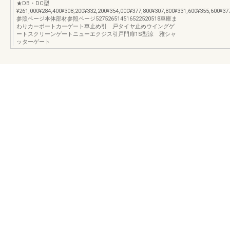
★DB・DC型
¥261,000¥284,400¥308,200¥332,200¥354,000¥377,800¥307,800¥331,600¥355,600¥37
参照ページ本体部材参照ページ527526514516522520518車庫ま
わりカーポートカーゲート車止め引 戸タイヤ止めウイングゲ
ートスクリーンゲートニューエクジス引戸門扉1S型涼 雅シャ
ッターゲート