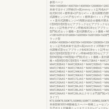
参照ページ
900×1400800×1400700×1400900×1200800×1200
本体寸法サイズ呼称(巾×高)mmセット記号色A
柱式BCDE＋標準扉×2戸当り×1＋＋直付調整式標
式調整ヒンジ×1戸当り×1＋＋標準扉×1＋＋＋戸当
＋＋直付式調整ヒンジ×1両開き組合せ価格片開き
C型B型D型E型セピアブラックセピアブラックセ
Aセット記号色デザイン呼称ADECBセピアブラッ
型門柱式セット価格＝直付調整式セット価格＝NE型
×1081609161016800×1600900×16001000×1
ラック型
A900×1400800×1400700×1400900×1200800×120
セット記号色本体寸法(巾×高)mmサイズ呼称デ
付調整式型セピアブラックBADECBセット記号
色DC型B型E型型デザイン呼称AB型CEDセピアブ
型ENE型錠×1NE型錠×1門柱式セット価格＝直付
格＝A型B型D型C型E型S＊MAF□72BAS＊MAF□7
MAF□82BAS＊MAF□82KAS＊MAF□92BAS＊MA
MAF□74BAS＊MAF□74KAS＊MAF□84BAS＊MA
MAF□94BAS＊MAF□94KAS＊MAF□86BAS＊MA
MAF□96BAS＊MAF□96KAS＊MAF□06BAS＊MA
MAF□72AAS＊MAF□72JAS＊MAF□82AAS＊MA
MAF□92AAS＊MAF□92JAS＊MAF□74AAS＊MA
MAF□84AAS＊MAF□84JAS＊MAF□94AAS＊MA
MAF□86AAS＊MAF□86JAS＊MAF□96AAS＊MA
MAF□06AAS＊MAF□06JAエクサリオ門扉門柱×
タイプ］
¥73,500¥78,500¥75,500¥80,500¥77,500¥82,500¥7
本体部材505148新峻岳スーパー有峰ニューセゾ
引戸ポスト付袖扉ニューエクジスセレビューセレ