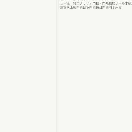
ュー涼 雅エクサリオ門柱・門袖機能ポール木樹
新富岳木製門扉鋳物門扉形材門扉門まわり