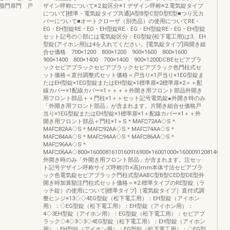
脂門扉門 戸
ザイン呼称について※2.錠区分※1.デザイン呼称※2.電気錠タイプ
について[標準・電気錠タイプ共通]A型B型C型D型E型■つり元カ
バーについて■オートクローザ（別売品）の使用についてRE・
EG・EH型錠RE・EG・EH型錠RE・EG・EH型錠RE・EG・EH型錠
セット記号の◇部には電気錠区分：EG型錠(松下電工用)は3、EH
型錠(アイホン用)は4を入れてください。[電気錠タイプ]両開き組
合せ価格 700×1200 800×1200 900×1600 800×1600
900×1400 800×1400 700×1400 900×1200DCBEセピアブラ
ックセピアブラックセピアブラックセピアブラック色門柱式セ
ット価格＝直付調整式セット価格＝戸当り×1戸当り×1EG型錠ま
たはEH型錠×1EG型錠またはEH型錠×1標準扉×2標準扉×2＋＋配
線カバー×1配線カバー×1＋＋＋＋外開き用フロント部品外開き
用フロント部品＋＋門柱×1＋＋セット記号電気錠●外開き時のみ
「外開き用フロント部品」が含まれます。片開き組合せ価格戸
当り×1EG型錠またはEH型錠×1標準扉×1＋配線カバー×1＋＋外
開き用フロント部品＋門柱×1＋S＊MAF□72AA◇S＊
MAF□82AA◇S＊MAF□92AA◇S＊MAF□74AA◇S＊
MAF□84AA◇S＊MAF□94AA◇S＊MAF□86AA◇S＊
MAF□96AA◇S＊
MAF□06AA◇800×1600081610160916900×16001000×160009120814091407
外開き時のみ「外開き用フロント部品」が含まれます。注セッ
ト記号デザイン呼称サイズ呼称(巾×高)mm本体寸法セピアブラ
ック色電気錠セピアブラック門柱式型AABC型B型CED型DE型外
開き時加算額注門柱式セット価格＝※2.標準タイプのRE型錠（ラ
ッチ錠）の使用について[標準タイプ]［電気錠タイプ］直付式調
整ヒンジ×13◇◇4EG型錠（松下電工用）：EH型錠（アイホン
用）：◇EG型錠（松下電工用）：EH型錠（アイホン用）：
4◇3EH型錠（アイホン用）：EG型錠（松下電工用）：セピアブ
ラック◇4◇3◇3◇4EG型錠（松下電工用）：EH型錠（アイホン
用）：EH型錠（アイホン用）：EG型錠（松下電工用）：◇EG型