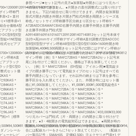
参照ページ■セット記号の見方●加算額●外開きにはつり元カバ
700×1200081209140814071409120712
ーの取り付けできません。●片開きの直付調整式には取り付けで
デザイン呼称門
きません。下記の組合せに取り付けできます。内開き錠加算額
準扉×2＋直付
形式片開き内開き外開き片開き門柱式外開き両開きシリーズ名
り×1標準扉×1
称色／セットサイズ呼称勝手区分納まり区分セット呼称S＊
組合せ価格A型
A72BAEDCBAMAFCBAD右勝手内開き右勝手外開き左勝手内開
ピアブラック型
き左勝手外開き門柱式型
クDC型B型E型
A091408160916101607120912081407140812セット記号本体寸
錠×1NE型錠
法(巾×高)mmサイズ呼称デザイン呼称A直付調整式型BADCDC
600門柱式セピアブ
型B型E型型デザイン呼称AB型E型C型D型E1000×1600外開き時
加算額¥6,400¥8,500両開きセット記号の□部にはデザイン呼称が
0700×1200800×1600900×16001000×1600091408160916101607120912081407140812
入ります。ご発注の際には、ご注意ください。デザイン型名デ
ザイン呼称A直
ザイン呼称［例］S＊MAF□72BAS＊MAF□72BA2セット記号末
セピアブラック
尾に2を付けてご発注ください。価格は下表を加算してくださ
ラック型C型D
い。［例］S＊MAF□72BA4 (EH型錠：アイホン用)■電気錠タ
調整式セット価
イプの開き勝手について電気錠タイプのセット記号はすべて右
2KAS＊
勝手内開きになっています。それ以外の納まりは下表を参考に
F□92KAS＊
勝手区分を入れ替えてください。また、外開き時にはセット価
F□84KAS＊
格に¥1,000加算してください。¥1,000¥1,000¥1,000電気錠色S＊
F□86KAS＊
MAF□72KA◇S＊MAF□72BA◇S＊MAF□82KA◇S＊
F□06KAS＊
MAF□82BA◇S＊MAF□92BA◇S＊MAF□92KA◇S＊
F□82JAS＊
MAF□74KA◇S＊MAF□74BA◇S＊MAF□84KA◇S＊
F□74JAS＊
MAF□84BA◇S＊MAF□94KA◇S＊MAF□94BA◇S＊
F□94JAS＊
MAF□86KA◇S＊MAF□86BA◇S＊MAF□96KA◇S＊
F□96JAS＊
MAF□96BA◇S＊MAF□06KA◇S＊MAF□06BA◇¥33,000¥33,000
1門柱×1［標準
つり元カバーは門柱式［片・両開き］の内開きに取り付けがで
きます。●3・4枚開きの電気錠対応はできません。●両開き時の
9,500¥84,500¥81,500¥86,500¥83,500¥89,500¥84,500¥90,500¥86,500¥92,500¥88,500¥94,500
配線カバーは片側のみです。配線カバーを両側に取り付ける場
ンダノンレール
合には配線カバーをさらに1セット加えてください。 （配線カ
ビューセレビ
バー製品記号：SMAH05、定価¥2,500）注エクサリオ門扉※1.デ