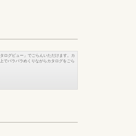
タログビュー」でごらんいただけます。カ
b上でパラパラめくりながらカタログをごら