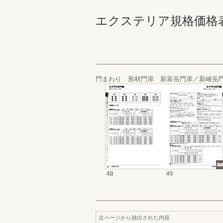
エクステリア規格価格表_20
門まわり 形材門扉 新富岳門扉／新峻岳
48
49
左ページから抽出された内容