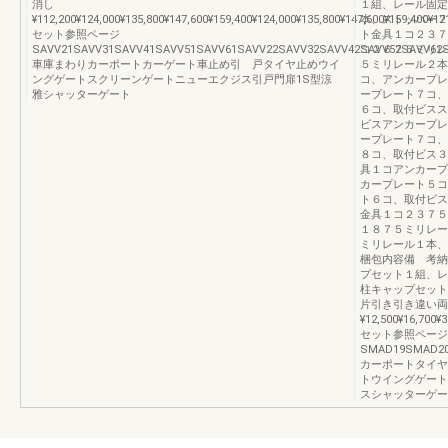
消し
１組、レール固定
¥112,200¥124,000¥135,800¥147,600¥159,400¥124,000¥135,800¥147,600¥159,400¥17
本、ストッパー２
セット参照ページ
ト金具１コ２３７
SAVV21SAVV31SAVV41SAVV51SAVV61SAVV22SAVV32SAVV42SAVV52SAVV62S
コ２６７５ミリレ
車庫まわりカーポートカーゲート車止め引 戸タイヤ止めウイ
５ミリレール２本
ングゲートスクリーンゲートニューエクジス引戸門扉1S型涼
コ、アンカープレ
雅シャッターゲート
ープレート７コ、
６コ、取付ビスス
ビスアンカープレ
ープレート７コ、
８コ、取付ビス３
具１コアンカープ
カープレート５コ
ト６コ、取付ビス
金具１コ２３７５
１８７５ミリレー
ミリレール１本、
梱包内容備 考納
プセット１組、レ
柱キャップセット
片引き引き違い両
¥12,500¥16,700¥3
セット参照ページ
SMAD19SMAD20
カーポートタイヤ
トウイングゲート
スシャッターゲー