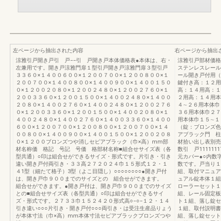
左ページから抽出された内容
右ページから抽出
涼雅引戸開き戸引 戸−−引 戸開き戸本体価格表●本体は、右・
涼雅引戸部材価格
左兼用です。開き戸涼雅門扉１型引戸開き戸涼雅門扉３型引戸
ステンレスレール
３３６０×１４００６００×１２００７００×１２００８００×１
ール開き戸付用（
２００７００×１４００８００×１４００９００×１４００１５０
鍵付き高：１２用
０×１２００２０８０×１２００２４８０×１２００２７６０×１
高：１４用高：１
２００３３６０×１２００１５００×１４００２４８０×１４００
２用高：１４用本
２０８０×１４００２７６０×１４００２４８０×１２００２７６
４∼２６用本体巾
０×１２００３３６０×１２００１５００×１４００２０８０×１
３６用本体巾２７
４００２４８０×１４００２７６０×１４００３３６０×１４００
用本体巾１５∼１
６００×１２００７００×１２００８００×１２００７００×１４
（錠：ブロンズ色
００８００×１４００９００×１４００１５００×１２００２０８
アブラック門 柱
０×１２００ブロンズつや消しセピアブラック（巾×高）mm部
材拾い出し表別売
材名称価 格記 号記 号価 格部材名称■組合せサイズ表（各
数引 戸1111111
型共通）○印は組合せができるサイズ・形式です。片引き・引き
元カバー●○内数
違い開き戸付両引き・３３高２７２０２４巾１５形式１２・１
数です。戸当り１
４1型（細たて格子）3型（よこ目隠し）○○○○○○○○●開き戸付
組、取付マニュア
は、開き戸巾９００までのサイズとの 組合せができます。
ュアル錠本体１組
組合せができます。●開き戸付は、開き戸巾９００までのサイズ
ローラーセット１
との■組合せサイズ表（各型共通）○印は組合せができるサイ
組、レール固定板
ズ・形式です。２７３３巾１５２４２０形式高○−○−１２・１４
ト１組、落し錠セ
引き違い○○○片引き・開き戸付○○○両引き・は受注生産品りょう
１組、取付説明書
が本体寸法（巾×高）mm本体寸法セピアブラックブロンズつや
組、落し錠セット