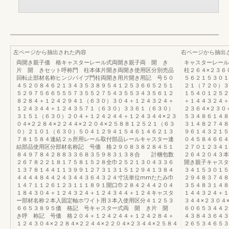
左ページから抽出された内容
右ページから抽出
両開き親子価 格キャスターレール式両開き親子両 開 き
キャスターレール
片 開 きセット呼称門 柱本体片開き両開き使用区分別売品
柱２６４×２３６
回転止部材名称ヒンジパイプ門柱両開き用片開き用記 号５０
５６２１５３０１
４５２０８４６２１３４３５３８９５４１２５３６６５２５１
２１（７２０）３
５２９７５６６５５５７３５５２７５４３５５３４３５６１２
１５４０１２５２
８２８４＋１２４２９４１（６３０）３０４＋１２４３２４＋
＋１４４３２４＋
１２４３４４＋１２４３５７１（６３０）３３６１（６３０）
２３６４×２３０
３１５１（６３０）２０４＋１２４２４４＋１２４３４４×２３
５３４８６１４８
０４×２２８４×２２４４×２２０４×２５８８１２５２１（６３
３１４８２７４８
０）２１０１（６３０）５０４１２９４１５４６１４６２１３
９６１４３２１５
７８１５８４連結２ヵ所用レール取付部品レールキャスター連
０４５８４６６４
結部品使用区分部材名称記 号価 格２９０８３８２８４５１
２７０１２３４１
８４９７８４２８８３３６８３５９８３１３８合 計梱包数
２６４２０４３本
２６７８２２１８１７５８１５２８全巾２５２１３０４３３６
開き親子キャスタ
１３７８１４４１１３９９１２７３１３１５１２９４１３８４
３４１５３０１５
４４４４８４４２４３４４３６４３２４寸法単位mmたたみ巾
２９４８３７４８
１４７１１２６１２３１１１８９１開口巾２８４２４４２０４
３５４８３１４８
１８４３０４＋１２４３２４＋１２４３４４＋１２４キャスタ
１４４３２４＋１
ー部材名称２本入固定軸ホワイト用３本入使用区分４１２５３
３４４×２３０４
６６５３８９５価 格記 号キャスター式両 開 き片 開
６０６５３４４２
き呼 称記 号価 格２０４＋１２４２４４＋１２４２８４＋
４３８４３６４３
１２４３０４×２２８４×２２４４×２２０４×２３４４×２５８４
２６５３４６５３