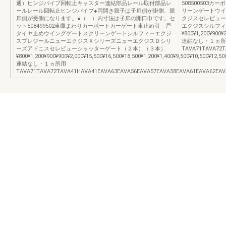
通）ヒンジパイプ回転止キャスター連結部品レール取付部品レ
508500503
ールレール回転止ヒンジパイプ●両開き親子は子扉側が掛側、親
リーンゲートウイ
扉側が受側になります。●（ ）内寸法は子扉の開口巾です。セ
クジスセレビュー
ット508499502車庫まわりカーポートカーゲート車止め引 戸
エクジスシルフィ
タイヤ止めウイングゲートスクリーンゲートシルフィーエクジ
¥800¥1,200¥900¥2
スプレジールニューエクジスＸシリーズニューエクジスＤシリ
連結なし・１ヵ所
ーズアドニスセレビューシャッターゲート（２本）（３本）
TAVA71TAVA72
¥800¥1,200¥900¥900¥2,000¥15,500¥16,500¥18,500¥1,200¥1,400¥9,500¥10,500¥12,50
連結なし・１ヵ所用
TAVA71TAVA72TAVA41HAVA41EAVA63EAVA56EAVA57EAVA58EAVA61EAVA62EA