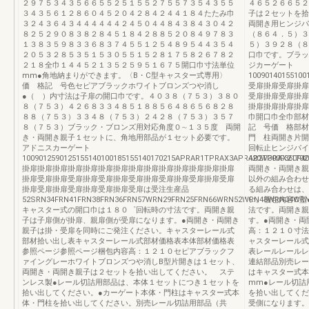
２９７５３４３５６６５５２５１５５２７５５７３５４３５５
４６５２６６５２
３４３５６１２８６０４５２０４２８４２４４１８４たたみ巾
子は２セットを拾
３２４３６４３４４４４４４２４５０４４８４３８４３０４２
両開き用ヒンジパ
８２５２９０８３８２８４５１８４２８８５２０８４９７８３
（８６４．５）３
１３８３５９８３３６８３７４５５１２５４８９５４４３５４
５）３９２８（８
２０５３２８５３５１５３０５５１５２８１７５８２６７８２
口巾です。ブラッ
２１８全巾１４４５２１３５２５９５１６７５開口巾寸法単位
ジカーゲート
mm●角地納まりができます。〈B・C型キャスター式専用〉
1009014015510
価 格記 号色セピアブラックホワイトブロンズつや消し
受扉掛扉受扉掛扉
●（ ）内寸法は子扉の開口巾です。４０３８（７５３）３８０
受扉掛扉受扉掛扉
８（７５３）４２６８３３４８５１８８５６４８６５６８２８
掛扉掛扉掛扉掛扉
８８（７５３）３３４８（７５３）２４２８（７５３）３５７
巾開口巾全巾部材
８（７５３）ブラック・ブロンズ用対応角度０∼１３５度 両開
記 号価 格部材
き・両開き親子１セットに、角地用部品が１セット必要です。
門 柱両開き片開
アドニスカーゲート
回転止ヒンジパ
1009012590125155140100185155140170215APRAR1TPRAX3APRAR2TPRAX21702
420W300F360F4
掛扉掛扉掛扉掛扉掛扉掛扉掛扉掛扉掛扉掛扉掛扉掛扉掛扉掛扉
両開き・両開き親
掛扉受扉掛扉受扉掛扉受扉掛扉受扉掛扉受扉掛扉受扉掛扉受扉
以外の組み合わせ
掛扉受扉掛扉受扉掛扉受扉掛扉受扉は受注生産品
る組み合わせは、
52SRN34FRN41FRN38FRN36FRN57WRN29FRN25FRN66WRN52WRN43WRN34WRN61SR
い。梱包内容C型
キャスター式の開口巾は１８０゜回転時の寸法です。両開き親
法です。両開き親
子は子扉側が掛扉、親扉側が受扉になります。●両開き・両開き
す。●両開き・両
親子は掛・受扉を同時にご発注ください。キャスターレール式
高：１２１０寸法
部材拾い出し表キャスターレール式部材価格表本体部材価格表
ャスターレール式
参照ページ参照ページ梱包内容高：１２１０セピアブラックフ
表レールレールレ
ァイングレーホワイトブロンズつや消しB型片開きは１セット、
連結部品別売レー
両開き・両開き親子は２セットを拾い出してください。 ステ
はキャスター式本
ンレス製●レール切詰用部品は、本体１セットにつき１セットを
mm●レール切詰
拾い出してください。●カーゲート本体・門柱はキャスター式本
を拾い出してくだ
体・門柱を拾い出してください。別売レール切詰用部品（共
受側になります。