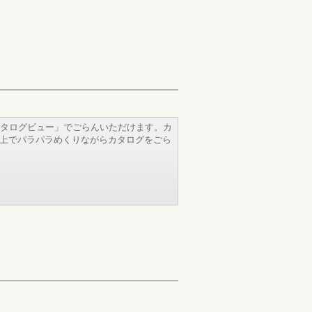
タログビュー」でごらんいただけます。カ
b上でパラパラめくりながらカタログをごら