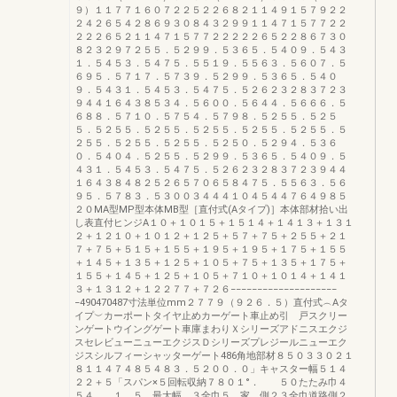
９）１１７７１６０７２２５２２６８２１１４９１５７９２２
２４２６５４２８６９３０８４３２９９１１４７１５７７２２
２２２６５２１１４７１５７７２２２２２６５２２８６７３０
８２３２９７２５５．５２９９．５３６５．５４０９．５４３
１．５４５３．５４７５．５５１９．５５６３．５６０７．５
６９５．５７１７．５７３９．５２９９．５３６５．５４０
９．５４３１．５４５３．５４７５．５２６２３２８３７２３
９４４１６４３８５３４．５６００．５６４４．５６６６．５
６８８．５７１０．５７５４．５７９８．５２５５．５２５
５．５２５５．５２５５．５２５５．５２５５．５２５５．５
２５５．５２５５．５２５５．５２５０．５２９４．５３６
０．５４０４．５２５５．５２９９．５３６５．５４０９．５
４３１．５４５３．５４７５．５２６２３２８３７２３９４４
１６４３８４８２５２６５７０６５８４７５．５５６３．５６
９５．５７８３．５３００３４４４１０４５４４７６４９８５
２０MA型MP型本体MB型［直付式(Aタイプ)］本体部材拾い出
し表直付ヒンジA１０＋１０１５＋１５１４＋１４１３＋１３１
２＋１２１０＋１０１２＋１２５＋５７＋７５＋２５５＋２１
７＋７５＋５１５＋１５５＋１９５＋１９５＋１７５＋１５５
＋１４５＋１３５＋１２５＋１０５＋７５＋１３５＋１７５＋
１５５＋１４５＋１２５＋１０５＋７１０＋１０１４＋１４１
３＋１３１２＋１２２７７＋７２６−−−−−−−−−−−−−−−−−−−−
−490470487寸法単位mm２７７９（９２６．５）直付式︵Aタ
イプ︶カーポートタイヤ止めカーゲート車止め引 戸スクリー
ンゲートウイングゲート車庫まわりＸシリーズアドニスエクジ
スセレビューニューエクジスＤシリーズプレジールニューエク
ジスシルフィーシャッターゲート486角地部材８５０３３０２１
８１１４７４８５４８３．５２００．０」キャスター幅５１４
２２＋５「スパン×５回転収納７８０１°． ５０たたみ巾４
５４ １．５ 最大幅 ３全巾５．家 側２３全巾道路側２