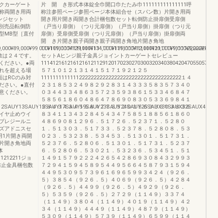
クカーゲート
片 開 き形式本体錠全巾開口巾たたみ巾111111111111111呼
称両開き用両
称注参照ページ参照ページ本体組合せ（スパン数）片開き用両
ンジセット
開き用片開き両開き合計梱包数セット転倒防止掛扉側受扉側
別売品転倒防
（戸当り扉側）（つり元扉側）（戸当り扉側）掛扉側（つり元
型MB型［直付
扉側）受扉側受扉側（つり元扉側）（戸当り扉側）掛扉側両
開 き片開き親子両開き親子両開き角地片開き角地
79,000¥89,000¥99,000¥109,000¥129,000¥134,000¥139,000¥12,000¥20,000¥9,000¥9,000¥12
111111111111111111111111111111111111111111111111112222224444
数は２４です。
セットAヒンジ親子金具ジョイントカーゲートセレビュー
ください。●両
111412161216121612112912017023027030032034038042047055057060
れを超える場
５７１０１２１３１４１５１７１９２１２５
面はRCのみ対
111111111111122222222222222222222222222222222222１４
ださい。●直付
２３１８５３２４９８２９２８３１４３３３５８３５７３４０
意ください。
０３４４３３４８６３５７２３５９３８６１５３３４６８４７
５８５６１８６０４８６４７８６９０８３０５３３６９８４１
12SAUY13SAUY15SAUY17SAUY19SAUY23SAUY24SAUY25SAUX31SAUX32SAUX42SA
２８４３４３４５５８４７７３５２０３５６３３３０３８３６
イヤ止めウイ
８３４１１３４３２８４５４３４７５８５１８８５６１８６０
プレジールニ
４８６９０８１２９６．５１７２６．５２３７１．５２８０
ズアドニスセ
１．５１３０３．５１７３３．５２３７８．５２８０８．５３
用1片開き両開
０２３．５３２３８．５３４５３．５１３０１．５１７３１．
片開き角地両
５２３７６．５２８０６．５１３０１．５１７３１．５２３７
体
６．５２８０６．５３０２１．５３２３６．５３４５１．５１
212211ジョ
１４９１５７９２２２４２６５４２８６９３０８４３２９９３
防止金具梱包数
７２９４１５９４５８９５４４９５６６４５８７９３１５９４
４４９５３０９５７３９６１６９６５９９３４２４（９２６．
５）３８５４（９２６．５）４０６９（９２６．５）４２８４
（９２６．５）４４９９（９２６．５）４９２９（９２６．
５）５３５９（９２６．５）２７２９（１１４９）３３７４
（１１４９）３８０４（１１４９）４０１９（１１４９）４２
３４（１１４９）４４４９（１１４９）４８７９（１１４９）
５３０９（１１４９）５７３９（１１４９）６５９９（１１４