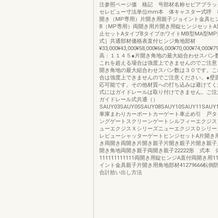
注参照ページ価 格記 号部材名称セピアブラッ
セレビュー寸法単位mm本 体キャスター式呼 
開き（MP専用）片開き用親子ジョイント金具ヒ
B（MP専用）両開き用片開き用錠ヒンジセットA
止セットAタイプBタイプホワイトMB型MA型MP
式］共通部材価格表直付ヒンジ角地部材
¥33,000¥43,000¥58,000¥66,000¥70,000¥74,000¥
高：１１４５●片開き角地の最大組合わせスパン
これを超える場合は強度上できませんのでご注意
開き角地の最大組合わせスパン数は３０です。こ
合は強度上できませんのでご注意ください。●壁
応可能です。その他材質への打ち込みは避けてく
式にはガイドレールは取り付けできません。ご注
ガイドレール式共通（）
SAUY03SAUY05SAUY08SAUY10SAUY11SAUY
車庫まわりカーポートカーゲート車止め引 戸タ
ングゲートスクリーンゲートシルフィーエクジス
ューエクジスＸシリーズニューエクジスＤシリー
レビューシャッターゲートヒンジセットA片開き
き両開き両開き片開き親子片開き親子片開き親子
開き角地両開き親子両開き親子22222形 式本 
111111111111両開き用錠ヒンジA直付両開き用111
イント金具親子片開き用角地部材41279666転倒
合計拾い出し方法