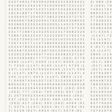
２４２７４９３１７９３３９４２９６４２３１９２５３４２１
２）４８９（２６
０４１８８２１２４４１６７４１０２９２９５７２３１２２７
３（２６２）７９
４２２５２７２０９７１２３７１６６７１０２２６３３３２９
７４９３１７９３
１８１９１８８７１７９０５５９５２６３５１２３６０７３５
８８９３３４１７
１０３９４０３７２５４０３７３８２２３９４２３７２７５７
９７２８６７２４
４５５０６０７５８３２００５１７９０２６５０３０８０３２
７７３３９２２１
９５２８６５２２２０２４３５２００５１１４５１５７５９３
０２８６５３２９
０２８６５２６５０２４３５２２２０２９６２２７４７３３９
３５３８２４０６
２３１７７１８８７２１０２２５３２２３１７３０８２３２９
４７）５３０５（
７２８６７２６５２２４３７２２２２２００７１７９２２７４
（１１４７）７２
７１０２７２９６２１６７２１２４２２１０２２５３２２３１
７５（１１４７）
７２６７４１５７７１１４７２８９４９３２２２４９２４６４
５４９９４８５４
２０３４４７８５０２４５４４３０４０６３８２３５８３３４
４（９１７）３３
４６３４８７５３５５１１３６７３９１４３９４１５４２５３
１５（１１４７）
１０２６２２３８４４９３７７４０１３５３８２５２７１８７
３８００（１１４
３３４３２９５６８１７７７７２９３６９（２６２）３７７９
４２４４６３９３
３５８５（１１４７）５３０５（１１４７）６５９５（１１４
（９１７）３８４
７）７２４０（１１４７）６１６５（１１４７）５７３５（１
（９１７）４９２
１４７）１１４５１５７５９３０４４４５（１１４７）５０９
（９１７）４４３
０（１１４７）４８７５（１１４７）４６６０（１１４７）４
４３７９４３６７
２３０（１１４７）４０１５（１１４７）３８００（１１４
１３５８６００５
７）５４９９７４３４１０２７１６７２１２４２６３５９６７
６９４４８７５２
８９５９２９１１７４１６０４９５９４６３９５０６９５２８
７８６３５９６１
４４８５４４２０９４４２４３９９４５６１（２６２）６０９
１７）３２０４（
（２６２）７７７（２６２）７０５（２６２）６５７（２６
９３１４９３３６
２）２５７３０５２３３４４１５８５４８９４６５（２６２）
５２６５５０５０
５３７（２６２）５１３（２６２）４８９（２６２）４４１
５４８７５５７３
（２６２）４１７（２６２）３９３（２６２）４０６４（９１
９３７７９４２０
７）３３７０（１１４７）５３５４（９１７）５７８４（９１
６３３４３５８３
７）５１３９（９１７）４９２４（９１７）４２７９（９１
７２７４１５７４