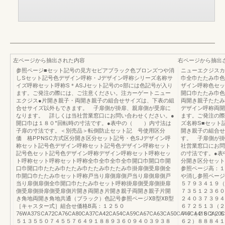
左ページから抽出された内容
右ページから抽出
参照ページ■セット記号の見方セピアブラック色ブロンズつや消
ニューエクジスカ
しSセット記号色デザイン呼称・Jデザイン呼称シリーズ名称サ
巾全巾たたみ巾色
イズ呼称セット呼称S＊ASJセット記号の○部には色記号が入り
ザイン呼称色セッ
ます。ご発注の際には、ご注意ください。注カーゲートニュー
開口巾たたみ巾色
エクジス●片開き親子・両開き親子の組合せサイズは、下表の組
両開き親子たたみ
合せサイズ以外もできます。 子扉側が掛扉、親扉側が受扉に
デザイン呼称両開
なります。 詳しくは当社営業窓口にお問い合わせください。●
ます。ご発注の際
開口巾は１８０°回転時の寸法です。●表中の（ ）内寸法は
ズ名称S■セット
子扉の寸法です。＜別売品＞転倒防止セット記 号使用区分
開き親子の組合せ
価 格PPNSC方式区分開き区分セット記号・色SJデザイン呼
す。 子扉側が掛
称セット記号色デザイン呼称セット記号色デザイン呼称セット
社営業窓口にお問
記号色セット記号色デザイン呼称デザイン呼称セット呼称セッ
の寸法です。●
ト呼称セット呼称セット呼称全巾全巾全巾全巾開口巾開口巾開
分開き区分セット
口巾開口巾たたみ巾たたみ巾たたみ巾たたみ巾掛扉側受扉側全
参照ページ高：１
巾開口巾たたみ巾セット呼称戸当り扉側扉側戸当り扉側扉側戸
や消し参照ページ
当り扉側扉側全巾開口巾たたみ巾セット呼称掛扉側受扉側掛扉
５７９３４１９（
側受扉側掛扉側受扉側片開き両開き片開き親子両開き親子片開
７３５１２３６０
き角地両開き角地共通（ブラック）色記号参照ページXB型XB型
２４０３７３９４
［キャスター式］組合せ価格B高：１２５０
６７２５１３（２
76WA37SCA72CA76CA80CA37CA42CA54CA59CA67CA63CA50CA46CA41SCA20CA
７７（２６２）５
５１３５５０７４５５７６４９１８８９３６０９４０３９３８
６２）８８８４１