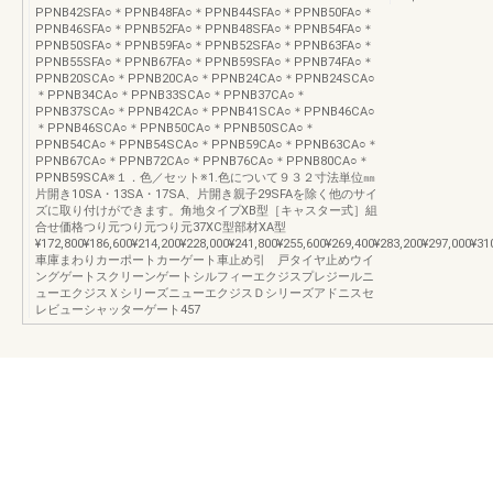
PPNB42SFA○＊PPNB48FA○＊PPNB44SFA○＊PPNB50FA○＊
PPNB46SFA○＊PPNB52FA○＊PPNB48SFA○＊PPNB54FA○＊
PPNB50SFA○＊PPNB59FA○＊PPNB52SFA○＊PPNB63FA○＊
PPNB55SFA○＊PPNB67FA○＊PPNB59SFA○＊PPNB74FA○＊
PPNB20SCA○＊PPNB20CA○＊PPNB24CA○＊PPNB24SCA○
＊PPNB34CA○＊PPNB33SCA○＊PPNB37CA○＊
PPNB37SCA○＊PPNB42CA○＊PPNB41SCA○＊PPNB46CA○
＊PPNB46SCA○＊PPNB50CA○＊PPNB50SCA○＊
PPNB54CA○＊PPNB54SCA○＊PPNB59CA○＊PPNB63CA○＊
PPNB67CA○＊PPNB72CA○＊PPNB76CA○＊PPNB80CA○＊
PPNB59SCA※１．色／セット※1.色について９３２寸法単位㎜
片開き10SA・13SA・17SA、片開き親子29SFAを除く他のサイ
ズに取り付けができます。角地タイプXB型［キャスター式］組
合せ価格つり元つり元つり元37XC型部材XA型
¥172,800¥186,600¥214,200¥228,000¥241,800¥255,600¥269,400¥283,200¥297,000¥31
車庫まわりカーポートカーゲート車止め引 戸タイヤ止めウイ
ングゲートスクリーンゲートシルフィーエクジスプレジールニ
ューエクジスＸシリーズニューエクジスＤシリーズアドニスセ
レビューシャッターゲート457