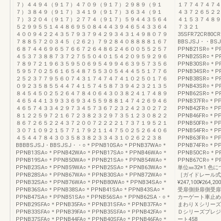
７）４４９４（９１７）４７０９（９１７）２９８９（９１
１７７４７４７４
７）３８４９（９１７）３４１９（９１７）３６３４（９１
４３７２６５２２
７）３２０４（９１７）２７７４（９１７）５９４４３５６４
４１５３７４８９
５２９９５５１４４８６９５０８４４４３９４６５４３３６４
７３２１
４００９４２２４３５７９３７９４２９３４３１４９８０７９
35SFR72CR80CR
７８８５７２０３４５（２６２）７９２８４０８８８８１６７
BBSJSJ・・BSJ
６８７４４６９６５７６６７２６４８６２４６００５５２５７
PPNB21SR○＊P
４５３７３８８７３７２７５５０４０１５４２０９５９２９６
PPNB25SR○＊P
７８９７２１９６３５９５０６９５４９９４６３９５７３５６
PPNB30SR○＊P
５９５７０２５６１６５４８７５５３０５４４４５５１７７６
PPNB34SR○＊P
２５２３７７９５６０７４３１７４７４７４１０２５０１７６
PPNB38SR○＊P
０９２３５８５５４４７４１５７４５８７３９４２３２１３５
PPNB43SR○＊P
８４５４５０２５２６４７８４０６４３０３８２４１７４８９
PPNB62SR○＊P
４６５４４１３９３３６９３４５５９８８１４７４２６９４６
PPNB37FR○＊P
４６５７４３３４２９７３４５７３６７２３２４２３０２７２
PPNB42FR○＊P
８１２２５９７２１６７２３８２３２９７３５１２３０８２２
PPNB46FR○＊P
８６７２６５２２４３７２００７２２２２１７３７１９５２１
PPNB50FR○＊P
３０７１０９２１５７７１７９２１１４７５０２５２６４０６
PPNB54FR○＊P
４５４４７８４３０３５８３８２３３４３１０２６２２３８
PPNB63FR○＊P
BBBBSJSJ・BBSJSJ・・○＊PPNB10SA○＊PPNB37WA○＊
PPNB74FR○＊P
PPNB13SA○＊PPNB42WA○＊PPNB17SA○＊PPNB46WA○＊
PPNB50CR○＊P
PPNB19SA○＊PPNB50WA○＊PPNB21SA○＊PPNB54WA○＊
PPNB67CR○＊P
PPNB23SA○＊PPNB59WA○＊PPNB25SA○＊PPNB63WA○＊
単位㎜32※1.
PPNB28SA○＊PPNB67WA○＊PPNB30SA○＊PPNB72WA○＊
［ガイドレール式
PPNB32SA○＊PPNB76WA○＊PPNB80WA○＊PPNB34SA○＊
¥247,100¥264,20
PPNB36SA○＊PPNB38SA○＊PPNB41SA○＊PPNB43SA○＊
受扉側掛扉側受扉
PPNB47SA○＊PPNB51SA○＊PPNB56SA○＊PPNB62SA・○＊
カーゲート車止め
PPNB29SFA○＊PPNB35FA○＊PPNB31SFA○＊PPNB37FA○＊
まわりＸシリーズ
PPNB33SFA○＊PPNB39FA○＊PPNB35SFA○＊PPNB42FA○＊
Ｄシリーズプレジ
PPNB37SFA○＊PPNB44FA○＊PPNB40SFA○＊PPNB46FA○＊
ート458