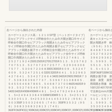
左ページから抽出された内容
右ページから抽出
カーゲートエクジス高：１２１０SP型［ペットガードタイプ］
カーゲートエクジ
注セピアブラックサイズ呼称全巾たたみ巾片開き開口巾サイズ
表キャスターレー
呼称全巾開口巾セピアブラック両開きたたみ巾セピアブラック
開き両開き呼 称
サイズ呼称全巾開口巾たたみ巾両開き親子セピアブラックセピ
（９５６）３５３
アブラック両開き親子サイズ呼称注全巾開口巾たたみ巾サイズ
８４６８７５４０
呼称全巾開口巾片開きたたみ巾セピアブラック全巾サイズ呼称
２５２７６３２９
開口巾両開きたたみ巾４８１．５２３９６２５２７４８１．５
３９６２９３６２
２５２７１９２４250S250SR270S270SR５１３．５２５７６２
５．５９９３．５
７０７５１３．５２７０７２０７２５７７．５２９３６３０６
５５１３．５５７
７５７７．５３０６７２３６８300S300SR６０９．５３２４７
５．５＋５１３．
６０９．５３２４７２５１６320S320SR６４１．５３２９６３
350F360F530W3
４２７６４１．５３４２７２６６４340S340SR390S390SR７３
両開き親子掛 
７．５３８３６３９６７７３７．５３９６７３１０８８６５．
扉掛 扉受 扉受
５４５５６４６８７８６５．５４６８７３７００460S460SR９
用両開き用価 格
９３．５５２７６５４０７９９３．５５４０７４２９２
1001251401
540S540SR490W490WR４８１．５×２４７９２４９４３４８
寸法単位mm片開
１．５×２４９４３３８４９530W530WR５１３．５×２５１５２
ールヒンジセット
５３０３５１３．５×２５３０３４１４５３３５２（９５６）３
５１３．５５７７
５０３350F３５０３２６６５（７４０）350FR３５３２（９５
１．５９９３．５
６）３６８３３６８３２８１３（７４０）
３５３０３４９４
360FR360F¥322,900¥268,000¥259,000¥349,000¥331,000¥329,000¥293,000¥257,000¥2
７３８４９４２９