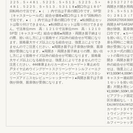
２２５．５＋４８１．５２２５．５＋５１３．５２２５．５＋
８２５２７２７０
４８１．５２２５．５＋５１３．５３１１８●開口巾は１８０°
両開き片開き用両
回転時の寸法です。●（ ）内寸法は子扉の開口巾です。SP型
２５．５＋５１３
［キャスターレール式］組合せ価格●開口巾は１８０°回転時の
０）２８１３（７
寸法です。●（ ）内寸法は子扉の開口巾です。●転倒防止セッ
250SR270SR300S
トは取り付けできません。●転倒防止セットは取り付けできませ
両開きAPSAR2A
ん。寸法単位mm 高：１２１０寸法単位mm 高：１２１０
側が掛側、親扉側
SP型［キャスター式］組合せ価格●両開き・両開き親子納まり
口巾です。●カー
の際、拾い出し方により規格サイズ以外の組合せが可能になり
を拾い出してくだ
ます。規格最大サイズ以上になる組合せは、強度上によりでき
扉を同時にご発注
ませんのでご注意ください。●両開き親子は子扉側が掛側、親扉
側が受側になりま
側が受側になります。●両開き・両開き親子納まりの際、拾い出
ャスター式の開口
し方により規格サイズ以外の組合せが可能になります。規格最
ットの取付けはで
大サイズ以上になる組合せは、強度上によりできませんのでご
開き・両開き親子
注意ください。444車庫まわりカーポートカーゲート車止め引
外の組合せが可能
戸タイヤ止めウイングゲートスクリーンゲートシルフィーエク
せは、強度上によ
ジスプレジールニューエクジスＸシリーズニューエクジスＤシ
¥13,000¥14,000¥1
リーズアドニスセレビューシャッターゲート●両開き親子は子扉
キャスター連結部
側が掛側、親扉側が受側になります。
１セットを拾い出
通）片開き用ヒン
¥2,000¥1,500¥1
ピアブラック固定
区分連結なし・１
EAUW51EAUW5
カーポートタイヤ
トウイングゲート
ビューニューエク
ルフィーシャッタ